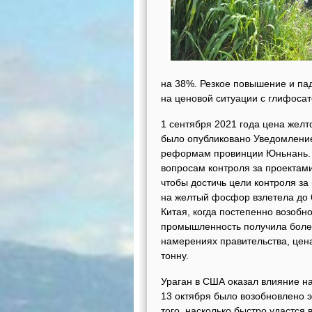
на 38%. Резкое повышение и па
на ценовой ситуации с глифосат
1 сентября 2021 года цена желт
было опубликовано Уведомление
реформам провинции Юньнань. 1
вопросам контроля за проектами
чтобы достичь цели контроля за
на желтый фосфор взлетела до 
Китая, когда постепенно возобно
промышленность получила более
намерениях правительства, цен
тонну.
Ураган в США оказал влияние на
13 октября было возобновлено э
того, насколько быстро удастся