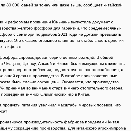
ли 80 000 юаней за тонну или даже выше, сообщает китайский
ию и реформам провинции Юньнань выпустила документ с
изводства желтого фосфора для гарантии, что среднемесячный
сфора с сентября по декабрь 2021 года не должен превышать
вгусте. Это оказало огромное влияние на стабильность цепочки
х глифосат.
 фосфора спровоцировал серию цепных реакций. В общей
я Чжэцзян, Цзянсу, Аньхой и Нинся, были вынуждены отключить
онтроля энергопотребления, недостаточного энергоснабжения, а
жающей среды и производства. В октябре производственные
осата были сильно сокращены. Ожидается, что производство
%, принимая во внимания старт зимнего отопительного сезона
 проведения зимних Олимпийских игр в Китае.
на продукты питания увеличил масштабы мировых посевов, что
сат.
коронавируса производительность фабрик за пределами Китая
нейшему сокращению производства. Для китайского агрохимпрома