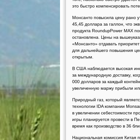
это быстро компенсировать пот
Монсанто повысила цену рано у
45,45 доллара за галлон, что э
продукта RoundupPower MAX пов
остановлена. Цены на вышеуказ
«Монсанто» отдавать приоритет
для дальнейшего повышения цен
открытым.
В США наблюдается высокая инф
за международную доставку, ког
000 долларов за каждый контей
увеличенную маржу прибыли или
Природный газ, который являет
технологии IDA компании Monsan
в увеличении себестоимости пр
игры планируется провести в Пе
время как производство в 36 бл
Национальная комиссия Китая п