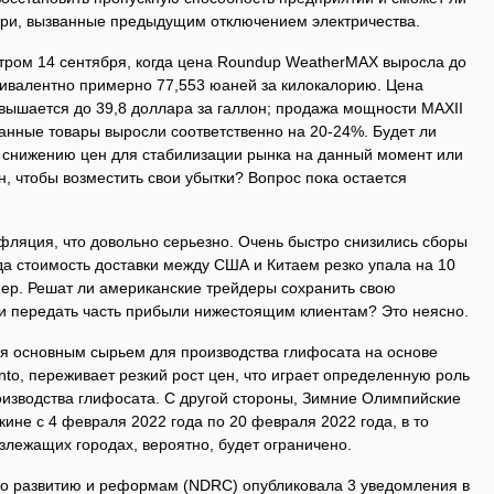
ери, вызванные предыдущим отключением электричества.
тром 14 сентября, когда цена Roundup WeatherMAX выросла до
квивалентно примерно 77,553 юаней за килокалорию. Цена
ышается до 39,8 доллара за галлон; продажа мощности MAXII
анные товары выросли соответственно на 20-24%. Будет ли
 снижению цен для стабилизации рынка на данный момент или
, чтобы возместить свои убытки? Вопрос пока остается
ляция, что довольно серьезно. Очень быстро снизились сборы
да стоимость доставки между США и Китаем резко упала на 10
нер. Решат ли американские трейдеры сохранить свою
 передать часть прибыли нижестоящим клиентам? Это неясно.
ся основным сырьем для производства глифосата на основе
to, переживает резкий рост цен, что играет определенную роль
оизводства глифосата. С другой стороны, Зимние Олимпийские
кине с 4 февраля 2022 года по 20 февраля 2022 года, в то
излежащих городах, вероятно, будет ограничено.
о развитию и реформам (NDRC) опубликовала 3 уведомления в