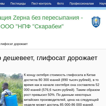
ивы
Пестициды
Пест-контроль
Фото
Профессионалам
Науч
ция Zерна без пересыпания -
ООО "НПФ "Скарабеи"
глифосат дорожает
дешевеет, глифосат дорожает
К концу октября стоимость глифосата в Китае
достигла 80 300 юаней (890 тысяч рублей), в то
время как в начале сентября она составляла 52
000 юаней (576,6 тысяч рублей). Таким образом
рост превысил 50%. По данным некоторых
китайских производителей, цена на следующей
неделе может достичь 85 000-86 000 юаней.