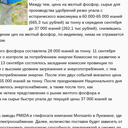
Между тем, цена на желтый фосфор, сырье для
производства удобрений резко упала с
исторического максимума в 60 000-65 000 юаней
(665,3 тыс рублей) за тонну в середине сентября
до 37 000 юаней (262,1 тыс рублей), снизившись
дение цен на желтый фосфор, по-видимому, никак не отражается
ом.
ого фосфора составляла 28 000 юаней за тонну. 11 сентября
 о контроле за потреблением энергии Комиссии по развитию и
3 сентября состоялось заседание комиссии провинции по
 с высоким уровнем загрязнения и энергопотребления, с тем
 потреблением энергии. После этих двух событий внезапно цена
65 000 юаней за тонну. После празднования Национального дня
вилось энергоснабжение, а также после того, как
 четкое представление о рынке желтого фосфора и
а на сырье быстро упала до текущей цены 37 000 юаней за
 заводы PMIDA и глифосата компании Monsanto в Луизиане, где
лектроснабжение. Далее, количество поставок будет зависеть от
 восстановить пропускную способность предприятий и сможет ли