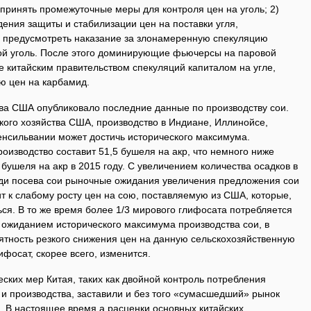
 принять промежуточные меры для контроля цен на уголь; 2)
дения защиты и стабилизации цен на поставки угля,
3) предусмотреть наказание за злонамеренную спекуляцию
ой уголь. После этого доминирующие фьючерсы на паровой
е китайским правительством спекуляций капиталом на угле,
ию цен на карбамид.
тва США опубликовало последние данные по производству сои.
кого хозяйства США, производство в Индиане, Иллинойсе,
енсильвании может достичь исторического максимума.
оизводство составит 51,5 бушеля на акр, что немного ниже
 бушеля на акр в 2015 году. С увеличением количества осадков в
ди посева сои рыночные ожидания увеличения предложения сои
ит к слабому росту цен на сою, поставляемую из США, которые,
ься. В то же время более 1/3 мирового глифосата потребляется
 ожиданием исторического максимума производства сои, в
ятность резкого снижения цен на данную сельскохозяйственную
ифосат, скорее всего, изменится.
ских мер Китая, таких как двойной контроль потребления
и производства, заставили и без того «сумасшедший» рынок
. В настоящее время а расценки основных китайских