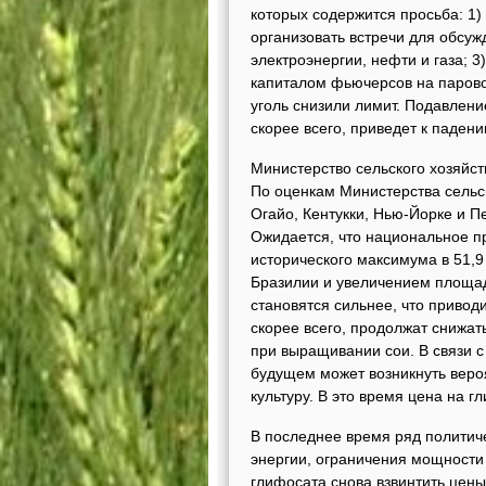
которых содержится просьба: 1)
организовать встречи для обсуж
электроэнергии, нефти и газа; 
капиталом фьючерсов на паров
уголь снизили лимит. Подавлени
скорее всего, приведет к паден
Министерство сельского хозяйс
По оценкам Министерства сельс
Огайо, Кентукки, Нью-Йорке и П
Ожидается, что национальное пр
исторического максимума в 51,9
Бразилии и увеличением площа
становятся сильнее, что привод
скорее всего, продолжат снижат
при выращивании сои. В связи с
будущем может возникнуть веро
культуру. В это время цена на гл
В последнее время ряд политиче
энергии, ограничения мощности 
глифосата снова взвинтить цены