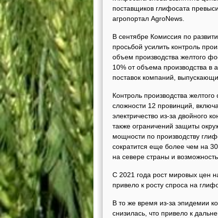
поставщиков глифосата превыси
агропортал AgroNews.
В сентябре Комиссия по развит
просьбой усилить контроль про
объем производства желтого фо
10% от объема производства в а
поставок компаний, выпускающи
Контроль производства желтого
сложности 12 провинций, включа
электричество из-за двойного к
также ограничений защиты окру
мощности по производству глиф
сократится еще более чем на 30
на севере страны и возможность
С 2021 года рост мировых цен 
привело к росту спроса на глифо
В то же время из-за эпидемии 
снизилась, что привело к даль