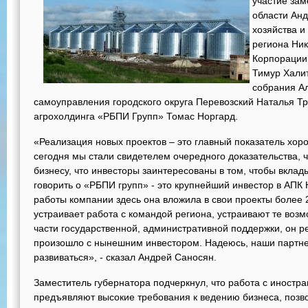
участие зам
области Анд
хозяйства и
региона Ник
Корпорации
Тимур Халит
собрания А
самоуправления городского округа Перевозский Наталья Тр
агрохолдинга «РБПИ Групп» Томас Норгард.
«Реализация новых проектов – это главный показатель хор
сегодня мы стали свидетелем очередного доказательства, 
бизнесу, что инвесторы заинтересованы в том, чтобы вклады
говорить о «РБПИ групп» - это крупнейший инвестор в АПК
работы компании здесь она вложила в свои проекты более 
устраивает работа с командой региона, устраивают те возм
части государственной, административной поддержки, он ре
произошло с нынешним инвестором. Надеюсь, наши партн
развиваться», - сказал Андрей Саносян.
Заместитель губернатора подчеркнул, что работа с иностр
предъявляют высокие требования к ведению бизнеса, позв