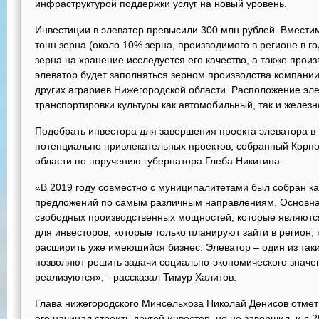
инфраструктурой поддержки услуг на новый уровень.
Инвестиции в элеватор превысили 300 млн рублей. Вместим
тонн зерна (около 10% зерна, производимого в регионе в го
зерна на хранение исследуется его качество, а также произ
элеватор будет заполняться зерном производства компании
других аграриев Нижегородской области. Расположение эле
транспортировки культуры как автомобильный, так и желез
Подобрать инвестора для завершения проекта элеватора в 
потенциально привлекательных проектов, собранный Корп
области по поручению губернатора Глеба Никитина.
«В 2019 году совместно с муниципалитетами был собран ка
предложений по самым различным направлениям. Основная
свободных производственных мощностей, которые являютс
для инвесторов, которые только планируют зайти в регион, т
расширить уже имеющийся бизнес. Элеватор – один из так
позволяют решить задачи социально-экономического значени
реализуются», - рассказал Тимур Халитов.
Глава нижегородского Минсельхоза Николай Денисов отмет
его начинал строить другой инвестор, но не завершил, и с 