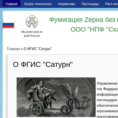
Главная
Услуги технологии
Нормативы
Пестициды
Пест-ко
Фумигация Zерна без 
ООО "НПФ "Ск
Мы работаем по
всей России
Главная
» О ФГИС "Сатурн"
О ФГИС "Сатурн"
Управление
что Федера
информацио
пестицидов 
обеспечения
агрохимикат
(изготовлен