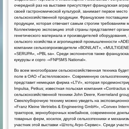
очередной раз на выставке присутствует французская агра
своей гастрономической культурой, занимает первое место 
сельскохозяйственной продукции. Французские поставщики
продукции, которая отвечает самым строгим требованиям
Коллективную экспозицию этой страны представляет орган
генетического материала и производителей оборудования, 
сельского хозяйства и агропищевой промышленности «ADEP
компании сельхозпроизводители «BONILAIT», «MULTIGENE
«SERUPA», «PBL sa». Среди экспонентов также французск
кукурузы и сорго -«FNPSMS National».
Во всем многообразии сельскохозяйственная техника буде
поле в ОАО «Гастелловское». Современную сельхозтехник
представит немецкая фирма «LTV», которая продемонстриру
Impulsa, Petkus; известная польская компания «Сontractus 
сельскохозяйственной техники John Deere, Kverneland group
Свеклоуборочную технику можно увидеть на экспозиционно
«Franz Kleine Vertriebs & Engineering GmbH», «Convex Inte
тракторов, зерноуборочных комбайнов, современное доиль
товарных ферм, косилок, другой сельхозтехники и механиз
участник этой выставки «Штотц Агро-Сервис». Среди участн