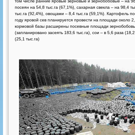
том числе ранние яровые зерновые и зернобобовые – на 987
посеян на 54,8 тыс.га (67,1%), сахарная свекла – на 98,4 т
тыс.га (92,4%), овощами – 8,4 тыс.га (59,1%). Картофель по
году яровой сев планируется провести на площади около 2
кормовой базы расширены посевные площади зернобобовых
(запланировано засеять 183,6 тыс.га), сои – в 5,6 раза (18,2
(25,1 тыс.га)