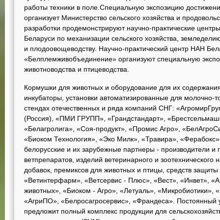
работы техники в поле.Специальную экспозицию достижени
организует Министерство сельского хозяйства и продоволь
разработки продемонстрируют научно-практические центр
Беларуси по механизации сельского хозяйства, земледели
и плодоовощеводству. Научно-практический центр НАН Бел
«Белплемживобъединение» организуют специальную экспо
животноводства и птицеводства.
Кормушки для животных и оборудование для их содержания
инкубаторы, установки автоматизированные для молочно-т
стендах отечественных и ряда компаний СНГ: «АгромирГру
(Россия), «ПМИ ГРУПП», «Грандстандарт», «Брестсельмаш
«Белагролига», «Соя-продукт», «Промис Агро», «БелАгро
«Биоком Технология», «Эко Милк», «Травира», «Ферабокс» 
белорусские и их зарубежные партнеры - производители и
ветпрепаратов, изделий ветеринарного и зоотехнического 
добавок, премиксов для животных и птицы, средств защиты 
«Ветинтерфарм», «Ветсервис - Плюс», «Вест», «Инвет», «А
животных», «Биоком - Агро», «Летуаль», «Микробиотики»,
«АгриПО», «Белросагросервис», «Франдеса». Постоянный 
предложит полный комплекс продукции для сельскохозяйст