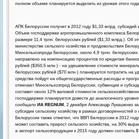
полном объеме планируется выделить из урожая этого года
АПК Белоруссии получит в 2012 году $1,33 млрд. субсидий 
Объем господдержки агропромышленного комплекса Белору
размере 11,4 трлн. белорусских рублей ($1,33 млрд.). Об э
министерстве сельского хозяйства и продовольствия Бело
Минсельхозпрода Белоруссии, около 4,9 трлн. белорусских 
направлено на компенсацию процентов по кредитам банков 
рублей ($350,5 млн.) - на удешевление стоимости минерал
белорусских рублей ($70 млн.) планируется потратить на у
средства пойдут на общегосударственные расходы и прог
отмечает Минсельхозпрод Белоруссии, субвенции и субсид
составит около 12% валовой стоимости сельскохозяйственн
господдержки планируется довести до аналогичного уровня 
сообщало
ИА REGNUM
, 2 декабря Александр Лукашенко з
субсидии сельскому хозяйству в рамках договоренностей о
Белоруссии также отметил, что ВВП Белоруссии в 2012 году
может составить прирост сельского хозяйства, на 30% выра
а экспорт сельхозпродукции к 2015 году должен составить $