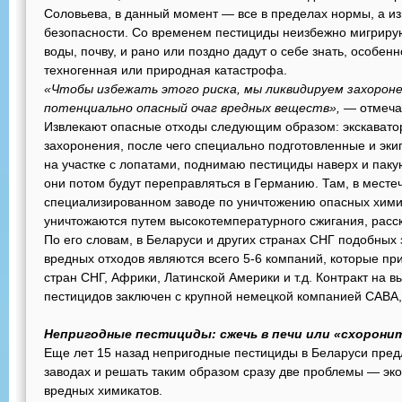
Соловьева, в данный момент — все в пределах нормы, а и
безопасности. Со временем пестициды неизбежно мигриру
воды, почву, и рано или поздно дадут о себе знать, особенн
техногенная или природная катастрофа.
«Чтобы избежать этого риска, мы ликвидируем захороне
потенциально опасный очаг вредных веществ»,
— отмечае
Извлекают опасные отходы следующим образом: экскавато
захоронения, после чего специально подготовленные и эк
на участке с лопатами, поднимаю пестициды наверх и пакую
они потом будут переправляться в Германию. Там, в месте
специализированном заводе по уничтожению опасных хими
уничтожаются путем высокотемпературного сжигания, расс
По его словам, в Беларуси и других странах СНГ подобных
вредных отходов являются всего 5-6 компаний, которые п
стран СНГ, Африки, Латинской Америки и т.д. Контракт на 
пестицидов заключен с крупной немецкой компанией САВА,
Непригодные пестициды: сжечь в печи или «схоронит
Еще лет 15 назад непригодные пестициды в Беларуси пред
заводах и решать таким образом сразу две проблемы — эко
вредных химикатов.