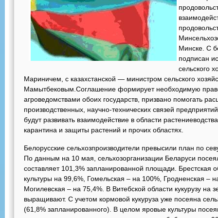
продовольс
взаимодейст
продовольс
Минсельхозо
Минске. С б
подписан и
сельского х
Мариничем, с казахстанской — министром сельского хозяй
Мамытбековым.Соглашение формирует необходимую право
агроведомствами обоих государств, призвано помогать ра
производственных, научно-технических связей предприятий
будут развивать взаимодействие в области растениеводства
карантина и защиты растений и прочих областях.
Белорусские сельхозпроизводители превысили план по севу
По данным на 10 мая, сельхозорганизации Беларуси посеяли
составляет 101,3% запланированной площади. Брестская о
культуры на 99,6%, Гомельская – на 100%, Гродненская – н
Могилевская – на 75,4%. В Витебской области кукурузу на 
выращивают. С учетом кормовой кукуруза уже посеяна сель
(61,8% запланированного). В целом яровые культуры посеян