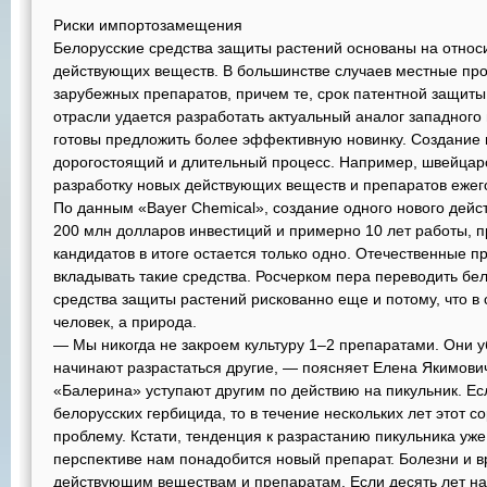
Риски импортозамещения
Белорусские средства защиты растений основаны на относ
действующих веществ. В большинстве случаев местные пр
зарубежных препаратов, причем те, срок патентной защиты
отрасли удается разработать актуальный аналог западного
готовы предложить более эффективную новинку. Создание
дорогостоящий и длительный процесс. Например, швейцар
разработку новых действующих веществ и препаратов ежег
По данным «Bayer Chemical», создание одного нового дейс
200 млн долларов инвестиций и примерно 10 лет работы, пр
кандидатов в итоге остается только одно. Отечественные п
вкладывать такие средства. Росчерком пера переводить бе
средства защиты растений рискованно еще и потому, что в 
человек, а природа.
— Мы никогда не закроем культуру 1–2 препаратами. Они у
начинают разрастаться другие, — поясняет Елена Якимов
«Балерина» уступают другим по действию на пикульник. Е
белорусских гербицида, то в течение нескольких лет этот с
проблему. Кстати, тенденция к разрастанию пикульника уже
перспективе нам понадобится новый препарат. Болезни и в
действующим веществам и препаратам. Если десять лет наз