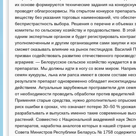
их основе формируются технические задания на конкурсную
проводят облагросервисы. На открытом конкурсе препара
веществу без указания торговых наименований, что обесп
беспристрастность выбора. Решения о перечне и объемах 
комитеты по сельскому хозяйству и продовольствию. В это
одним экспертным органом и будет регистрировать контракт
уполномоченным и другим организациям сами закупки и кон
сможет оказывать влияние на рынок пестицидов. Василий Па
призван содействовать развитию отечественного производст
аграриев: — Белорусское сельское хозяйство нуждается в
препаратах. Мы должны идти в ногу со всем миром. Напри
семян кукурузы, льна или рапса имеют в своем составе не
результате препарат одновременно обладает инсектицид
действием. Актуальные зарубежные протравители для семя
от необходимости проводить обработки против вредителей 
Применяя старые средства, нужно дополнительно опрыскив
риск ошибки в сроках, что означает потерю 30–50 % урожа
разрабатывать и выпускать именно такие современные вы
растений. Совместно с Национальной академией наук Экспе
препаратов, наработка аналогов которых в нашей стране ц
Совета Министров Республики Беларусь № 1758 содержитс