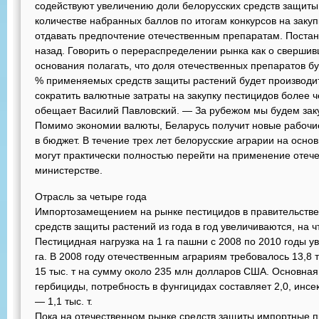
содействуют увеличению доли белорусских средств защиты 
количестве набранных баллов по итогам конкурсов на заку
отдавать предпочтение отечественным препаратам. Постан
назад. Говорить о перераспределении рынка как о свершив
основания полагать, что доля отечественных препаратов бу
% применяемых средств защиты растений будет производит
сократить валютные затраты на закупку пестицидов более 
обещает Василий Павловский. — За рубежом мы будем зак
Помимо экономии валюты, Беларусь получит новые рабочи
в бюджет. В течение трех лет белорусские аграрии на осно
могут практически полностью перейти на применение отеч
министерстве.
Отрасль за четыре года
Импортозамещением на рынке пестицидов в правительстве 
средств защиты растений из года в год увеличиваются, на ч
Пестицидная нагрузка на 1 га пашни с 2008 по 2010 годы уве
га. В 2008 году отечественным аграриям требовалось 13,8 т
15 тыс. т на сумму около 235 млн долларов США. Основная 
гербициды, потребность в фунгицидах составляет 2,0, инсе
— 1,1 тыс. т.
Пока на отечественном рынке средств защиты импортные п