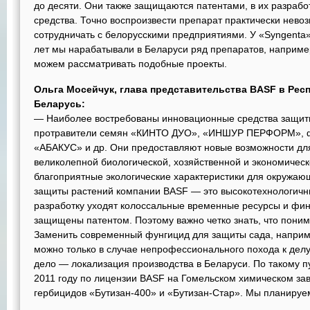
до десяти. Они также защищаются патентами, в их разраб
средства. Точно воспроизвести препарат практически нев
сотрудничать с белорусскими предприятиями. У «Syngenta» 
лет мы нарабатывали в Беларуси ряд препаратов, например
можем рассматривать подобные проекты.
Ольга Мосейчук, глава представительства BASF в Рес
Беларусь:
— Наиболее востребованы инновационные средства защит
протравители семян «КИНТО ДУО», «ИНШУР ПЕРФОРМ», 
«АБАКУС» и др. Они предоставляют новые возможности дл
великолепной биологической, хозяйственной и экономичес
благоприятные экологические характеристики для окружаю
защиты растений компании BASF — это высокотехнологичн
разработку уходят колоссальные временные ресурсы и фин
защищены патентом. Поэтому важно четко знать, что пон
Заменить современный фунгицид для защиты сада, напри
можно только в случае непрофессионального похода к делу
дело — локализация производства в Беларуси. По такому пу
2011 году по лицензии BASF на Гомельском химическом за
гербицидов «Бутизан-400» и «Бутизан-Стар». Мы планируе