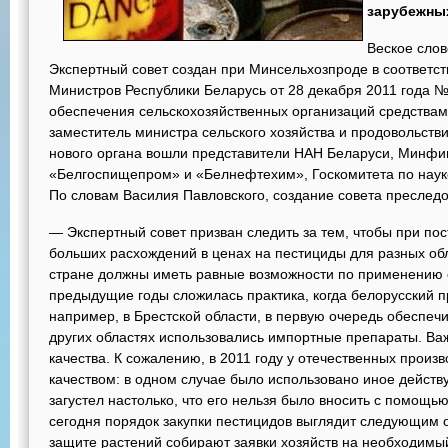
зарубежных
Веское слов
Экспертный совет создан при Минсельхозпроде в соответс
Министров Республики Беларусь от 28 декабря 2011 года 
обеспечения сельскохозяйственных организаций средствам
заместитель министра сельского хозяйства и продовольстви
нового органа вошли представители НАН Беларуси, Минфи
«Белгоспищепром» и «Белнефтехим», Госкомитета по науке
По словам Василия Павловского, создание совета преследо
— Экспертный совет призван следить за тем, чтобы при по
больших расхождений в ценах на пестициды для разных обла
стране должны иметь равные возможности по применению 
предыдущие годы сложилась практика, когда белорусский 
например, в Брестской области, в первую очередь обеспечи
других областях использовались импортные препараты. Ва
качества. К сожалению, в 2011 году у отечественных прои
качеством: в одном случае было использовано иное дейст
загустел настолько, что его нельзя было вносить с помощь
сегодня порядок закупки пестицидов выглядит следующим 
защите растений собирают заявки хозяйств на необходимы