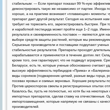
стабильным: — Если препарат показал 99 %-ную эффективн
демонстрировать такую же независимо от партии. Иногда пол
хорошо, а на практике возникают «плавающие» моменты: ч
препарат дает другой результат. Сегодня на испытания нам
требует не тормозить его, зарегистрировать быстрее. При 
и наработкой пестицида может пройти еще 1–2 года. Именн
результата и своевременность поставок — являются для н
выборе средств защиты растений, которые мы рекомендуем
Серьезные производители и поставщики подкупают ученых
стабильностью результатов. Препараты проходят длительн
нарабатываются и применяются в течение долгих лет. Скла
кроме того, они гарантируют, что не подведут аграриев. С
Беларуси, есть те, которые ученые обоснованно считают у
высокую эффективность гербицидов «Прима» и «Балерин
виды сорняков (подмаренник цепкий, разные виды горца, р
посевах яровых и озимых зерновых. Хорошие результаты п
Против церкоспороза свеклы в регистрационных опытах от
Казалось бы, пусть не полностью, но хотя бы на некоторых 
импортных препаратов, сделав ставку на отечественные. О
импортозамещения, которые напрямую не связаны с качес
производителей.