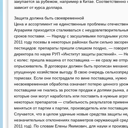
закупается за рубежом, например в Китае. Соответственно
зависит от курса доллара.
Защита должна быть своевременной
Цена и ассортимент не единственные проблемы отечествен
Аграриям приходится сталкиваться с неудовлетворительны
сроков поставки. — Наряду с засушливыми погодными услови
2011 году посевы в некоторых районах были сильно засоре
пестицидов: препараты пришли слишком поздно, — говорит
директора по науке РУП «Институт защиты растений». — Нел
с колес: пришла машина от поставщика — ее сразу же отпра
опрыскиватель. В договорах должен быть прописан механиз
упущенную хозяйством выгоду. В свою очередь сельхозпред
тормозах. Если они пострадали по вине поставщика, нужно
несвоевременная обработка означает потерю ценного урож
поставщики не гнались за ростом продаж и долями рынка, 
которые они могут наработать или поставить в нужные агро
некоторых препаратов — стабильность результатов примен
меняться от партии к партии, производитель или поставщик
Случается, что в целом удачные новые средства защиты н
незначительных отклонениях параметров окружающей среды
2011 год). По словам Елены Якимович, для науки и произво