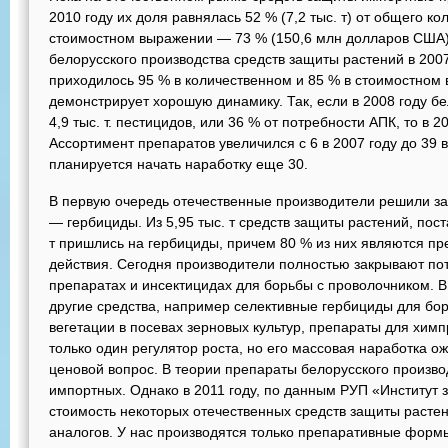
2010 году их доля равнялась 52 % (7,2 тыс. т) от общего к
стоимостном выражении — 73 % (150,6 млн долларов США).
белорусского производства средств защиты растений в 200
приходилось 95 % в количественном и 85 % в стоимостном
демонстрирует хорошую динамику. Так, если в 2008 году б
4,9 тыс. т. пестицидов, или 36 % от потребности АПК, то в 20
Ассортимент препаратов увеличился с 6 в 2007 году до 39 
планируется начать наработку еще 30.
В первую очередь отечественные производители решили з
— гербициды. Из 5,95 тыс. т средств защиты растений, пост
т пришлись на гербициды, причем 80 % из них являются п
действия. Сегодня производители полностью закрывают п
препаратах и инсектицидах для борьбы с проволочником. В
другие средства, например селективные гербициды для бо
вегетации в посевах зерновых культур, препараты для химп
только один регулятор роста, но его массовая наработка о
ценовой вопрос. В теории препараты белорусского произв
импортных. Однако в 2011 году, по данным РУП «Институт
стоимость некоторых отечественных средств защиты раст
аналогов. У нас производятся только препаративные фор