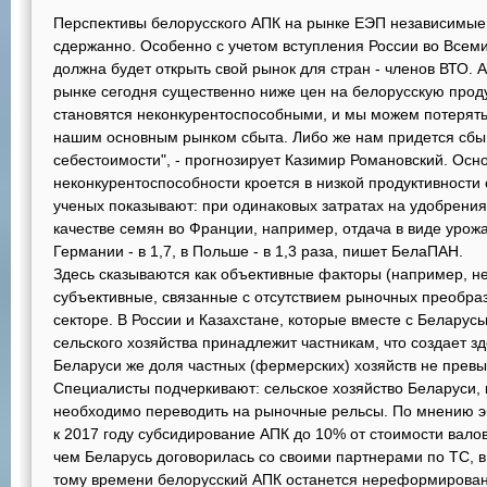
Перспективы белорусского АПК на рынке ЕЭП независимые
сдержанно. Особенно с учетом вступления России во Всем
должна будет открыть свой рынок для стран - членов ВТО.
рынке сегодня существенно ниже цен на белорусскую прод
становятся неконкурентоспособными, и мы можем потерять
нашим основным рынком сбыта. Либо же нам придется сбы
себестоимости", - прогнозирует Казимир Романовский. Осн
неконкурентоспособности кроется в низкой продуктивности
ученых показывают: при одинаковых затратах на удобрения
качестве семян во Франции, например, отдача в виде урожа
Германии - в 1,7, в Польше - в 1,3 раза, пишет БелаПАН.
Здесь сказываются как объективные факторы (например, не
субъективные, связанные с отсутствием рыночных преобра
секторе. В России и Казахстане, которые вместе с Беларус
сельского хозяйства принадлежит частникам, что создает з
Беларуси же доля частных (фермерских) хозяйств не превы
Специалисты подчеркивают: сельское хозяйство Беларуси, к
необходимо переводить на рыночные рельсы. По мнению э
к 2017 году субсидирование АПК до 10% от стоимости вало
чем Беларусь договорилась со своими партнерами по ТС, в 
тому времени белорусский АПК останется нереформирова