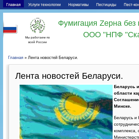
Главная
Услуги технологии
Нормативы
Пестициды
Пест-ко
Фумигация Zерна без 
ООО "НПФ "Ск
Мы работаем по
всей России
Главная
» Лента новостей Беларуси.
Лента новостей Беларуси.
Беларусь и
области ка
Соглашени
Минске.
Беларусь и
сотрудниче
комплекса, 
Министерств