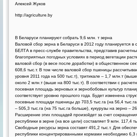
Алексей Жуков
http://agriculture.by
В Беларуси планируют собрать 9,6 млн. т зерна
Валовой сбор зерна в Беларуси в 2012 году планируется в 
БЕЛТА в пресс-службе правительства, представив расчетны
благоприятных погодных условиях в период вегетации раст
валовой сбор (в весе после доработки) в общественном сек
608,6 тыс.т. В том числе валовой сбор пшеницы рассчитыва
уровня 2011 года на 500 тыс.т), тритикале – 1,7 млн.т (выше
около 2 млн.т (выше на 800 тыс.т). В соответствии с расче
посевная площадь зерновых и зернобобовых культур планиру
соответствует уровню прошлого года. Будет изменена стр
посевные площади пшеницы до 703,5 тыс.га (на 56,4 тыс.га
– 505,3 тыс.га (на 75 тыс.га больше), кукурузы на зерно – 26
Расширение этих площадей произойдет за счет сокращения
республики в зерне (на все цели) составляет 9 млн. 117,4 ты
Свободные ресурсы зерна составят 491,2 тыс.т. Для обесп
республики концентрированными кормами необходимо 6,3 м