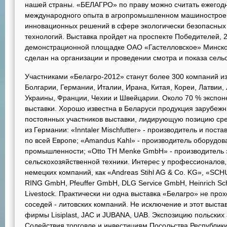
нашей страны. «БЕЛАГРО» по праву можно считать ежего
международного опыта в агропромышленном машиностроен
инновационных решений в сфере экологически безопасных
технологий. Выставка пройдет на проспекте Победителей, 
демонстрационной площадке ОАО «Гастелловское» Минского
сделан на организации и проведении смотра и показа сель
Участниками «Белагро-2012» станут более 300 компаний из 
Болгарии, Германии, Италии, Ирана, Китая, Кореи, Латвии,
Украины, Франции, Чехии и Швейцарии. Около 70 % экспоне
выставки. Хорошо известна в Беларуси продукция зарубеж
постоянных участников выставки, лидирующую позицию ср
из Германии: «Inntaler Mischfutter» - производитель и пос
по всей Европе; «Amandus Kahl» - производитель оборудо
промышленности; «Otto TH Menke GmbH» - производитель 
сельскохозяйственной техники. Интерес у профессионалов, 
немецких компаний, как «Andreas Stihl AG & Co. KG», «S
RING GmbH, Pfeuffer GmbH, DLG Service GmbH, Heinrich Sc
Livestock. Практически ни одна выставка «Белагро» не про
соседей - литовских компаний. Не исключение и этот выста
фирмы Lisiplast, JAC и JUBANA, UAB. Экспозицию польских
Содействия торговле и инвестициям Посольства Республики