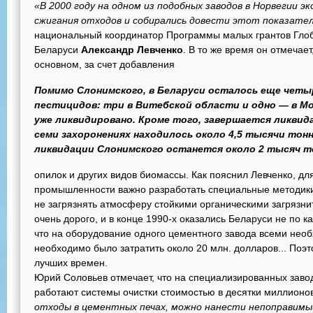
«В 2000 году на одном из подобных заводов в Норвегии э
сжигания отходов и собирались довести этот показател
национальный координатор Программы малых грантов Глоб
Беларуси
Александр Левченко
. В то же время он отмечает
основном, за счет добавления
Помимо Слонимского, в Беларуси осталось еще четы
пестицидов: три в Витебской области и одно — в Мо
уже ликвидировано. Кроме того, завершается ликвида
семи захоронениях находилось около 4,5 тысячи тон
ликвидации Слонимского останется около 2 тысяч т
опилок и других видов биомассы. Как пояснил Левченко, дл
промышленности важно разработать специальные методики 
не загрязнять атмосферу стойкими органическими загрязни
очень дорого, и в конце 1990-х оказались Беларуси не по к
что на оборудование одного цементного завода всеми не
необходимо было затратить около 20 млн. долларов... Поэ
лучших времен.
Юрий Соловьев отмечает, что на специализированных заво
работают системы очистки стоимостью в десятки миллионо
отходы в цементных печах, можно нанести непоправимы