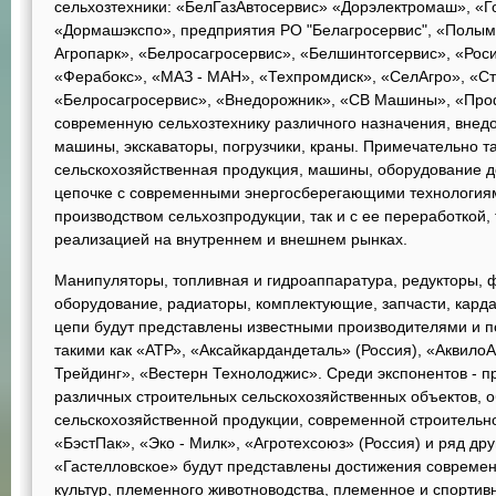
сельхозтехники: «БелГазАвтосервис» «Дорэлектромаш», «
«Дормашэкспо», предприятия РО "Белагросервис", «Полымя
Агропарк», «Белросагросервис», «Белшинтогсервис», «Рос
«Ферабокс», «МАЗ - МАН», «Техпромдиск», «СелАгро», «С
«Белросагросервис», «Внедорожник», «СВ Машины», «Про
современную сельхозтехнику различного назначения, внед
машины, экскаваторы, погрузчики, краны. Примечательно та
сельскохозяйственная продукция, машины, оборудование д
цепочке с современными энергосберегающими технологиями
производством сельхозпродукции, так и с ее переработкой,
реализацией на внутреннем и внешнем рынках.
Манипуляторы, топливная и гидроаппаратура, редукторы, 
оборудование, радиаторы, комплектующие, запчасти, кард
цепи будут представлены известными производителями и п
такими как «АТР», «Аксайкардандеталь» (Россия), «Аквило
Трейдинг», «Вестерн Технолоджис». Среди экспонентов - п
различных строительных сельскохозяйственных объектов, 
сельскохозяйственной продукции, современной строительно
«БэстПак», «Эко - Милк», «Агротехсоюз» (Россия) и ряд др
«Гастелловское» будут представлены достижения современ
культур, племенного животноводства, племенное и спортивн