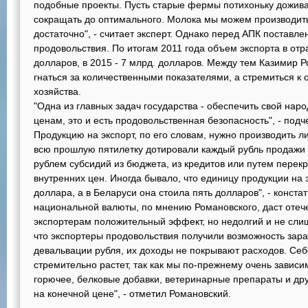
подобные проекты. Пусть старые фермы потихоньку доживаю
сокращать до оптимального. Молока мы можем производить 
достаточно", - считает эксперт. Однако перед АПК поставл
продовольствия. По итогам 2011 года объем экспорта в отр
долларов, в 2015 - 7 млрд. долларов. Между тем Казимир 
гнаться за количественными показателями, а стремиться к
хозяйства.
"Одна из главных задач государства - обеспечить свой на
ценам, это и есть продовольственная безопасность", - под
Продукцию на экспорт, по его словам, нужно производить ли
всю прошлую пятилетку дотировали каждый рубль продажи 
рублем субсидий из бюджета, из кредитов или путем перекр
внутренних цен. Иногда бывало, что единицу продукции на
доллара, а в Беларуси она стоила пять долларов", - конста
национальной валюты, по мнению Романовского, даст оте
экспортерам положительный эффект, но недолгий и не сли
что экспортеры продовольствия получили возможность зара
девальвации рубля, их доходы не покрывают расходов. Се
стремительно растет, так как мы по-прежнему очень зависи
горючее, белковые добавки, ветеринарные препараты и др
на конечной цене", - отметил Романовский.