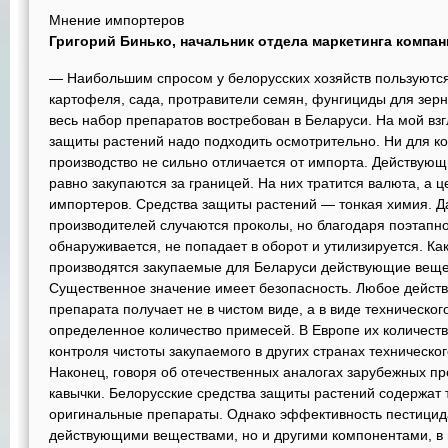
Мнение импортеров
Григорий Бинько, начальник отдела маркетинга компан
— Наибольшим спросом у белорусских хозяйств пользуются
картофеля, сада, протравители семян, фунгициды для зерн
весь набор препаратов востребован в Беларуси. На мой вз
защиты растений надо подходить осмотрительно. Ни для ког
производство не сильно отличается от импорта. Действующ
равно закупаются за границей. На них тратится валюта, а ц
импортеров. Средства защиты растений — тонкая химия. 
производителей случаются проколы, но благодаря поэтапн
обнаруживается, не попадает в оборот и утилизируется. Как
производятся закупаемые для Беларуси действующие вещест
Существенное значение имеет безопасность. Любое дейст
препарата получает не в чистом виде, а в виде техническо
определенное количество примесей. В Европе их количест
контроля чистоты закупаемого в других странах техническо
Наконец, говоря об отечественных аналогах зарубежных пре
кавычки. Белорусские средства защиты растений содержат 
оригинальные препараты. Однако эффективность пестицид
действующими веществами, но и другими компонентами, в 