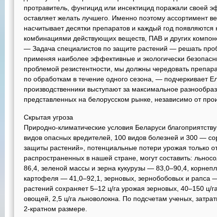
протравитель, фунгицид или инсектицид поражали своей эф
оставляет желать лучшего. Именно поэтому ассортимент 
насчитывает десятки препаратов и каждый год появляются
комбинациями действующих веществ, ПАВ и других компон
— Задача специалистов по защите растений — решать про
применяя наиболее эффективные и экологически безопасны
проблемой резистентности, мы должны чередовать препарат
по обработкам в течение одного сезона, — подчеркивает Е
производственники выступают за максимальное разнообраз
представленных на белорусском рынке, независимо от про
Скрытая угроза
Природно-климатические условия Беларуси благоприятств
видов опасных вредителей, 100 видов болезней и 300 — с
защиты растений», потенциальные потери урожая только о
распространенных в нашей стране, могут составить: льнос
86,4, зеленой массы и зерна кукурузы — 83,0–90,4, корнеп
картофеля — 41,0–92,1, зерновых, зернобобовых и рапса
растений сохраняет 5–12 ц/га урожая зерновых, 40–150 ц/г
овощей, 2,5 ц/га льноволокна. По подсчетам ученых, затра
2-кратном размере.