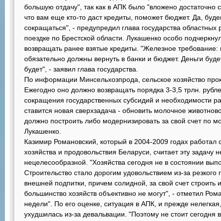
большую отдачу", так как в АПК было "вложено достаточно с
что вам еще кто-то даст кредиты, поможет бюджет. Да, буд
сокращаться", - предупредил глава государства областных 
поездке по Брестской области. Лукашенко особо подчеркнул
возвращать ранее взятые кредиты. "Железное требование: в
обязательно должны вернуть в банки и бюджет. Деньги буде
будет", - заявил глава государства.
По информации Минсельхозпрода, сельское хозяйство прок
Ежегодно оно должно возвращать порядка 3-3,5 трлн. рубл
сокращения государственных субсидий и необходимости ра
ставится новая сверхзадача - обновить молочное животново
должно построить либо модернизировать за свой счет по 
Лукашенко.
Казимир Романовский, который в 2004-2009 годах работал 
хозяйства и продовольствия Беларуси, считает эту задачу 
нецелесообразной. "Хозяйства сегодня не в состоянии вып
Строительство стало дорогим удовольствием из-за резкого
внешней подпитки, причем солидной, за свой счет строить
большинство хозяйств объективно не могут", - отметил Ром
недели". По его оценке, ситуация в АПК, и прежде нелегкая
ухудшилась из-за девальвации. "Поэтому не стоит сегодня 