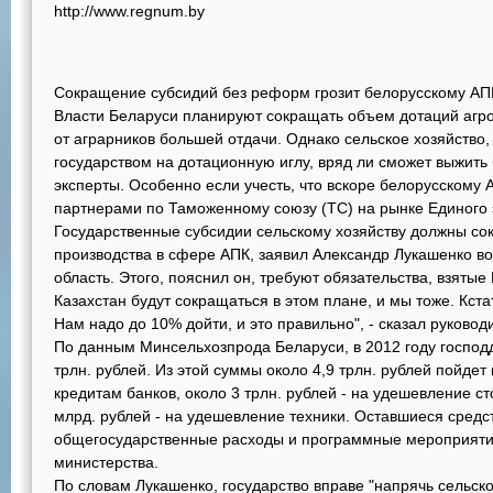
http://www.regnum.by
Сокращение субсидий без реформ грозит белорусскому АП
Власти Беларуси планируют сокращать объем дотаций аг
от аграрников большей отдачи. Однако сельское хозяйство
государством на дотационную иглу, вряд ли сможет выжить 
эксперты. Особенно если учесть, что вскоре белорусскому 
партнерами по Таможенному союзу (ТС) на рынке Единого 
Государственные субсидии сельскому хозяйству должны сок
производства в сфере АПК, заявил Александр Лукашенко во
область. Этого, пояснил он, требуют обязательства, взятые
Казахстан будут сокращаться в этом плане, и мы тоже. Кста
Нам надо до 10% дойти, и это правильно", - сказал руковод
По данным Минсельхозпрода Беларуси, в 2012 году господд
трлн. рублей. Из этой суммы около 4,9 трлн. рублей пойде
кредитам банков, около 3 трлн. рублей - на удешевление 
млрд. рублей - на удешевление техники. Оставшиеся средс
общегосударственные расходы и программные мероприятия
министерства.
По словам Лукашенко, государство вправе "напрячь сельско