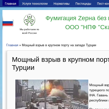
Главная
Услуги технологии
Нормативы
Пестициды
Пест-ко
Фумигация Zерна без 
ООО "НПФ "Ск
Мы работаем по
всей России
Главная
» Мощный взрыв в крупном порту на западе Турции
Мощный взрыв в крупном порт
Турции
Мощный взр
турецкого п
IHA. Гавань
республики 