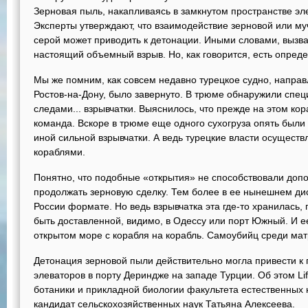
Зерновая пыль, накапливаясь в замкнутом пространстве эл
Эксперты утверждают, что взаимодействие зерновой или му
серой может приводить к детонации. Иными словами, вызв
настоящий объемный взрыв. Но, как говорится, есть опре
Мы же помним, как совсем недавно турецкое судно, направ
Ростов-на-Дону, было завернуто. В трюме обнаружили спе
следами... взрывчатки. Выяснилось, что прежде на этом ко
команда. Вскоре в трюме еще одного сухогруза опять были 
иной сильной взрывчатки. А ведь турецкие власти осущест
кораблями.
Понятно, что подобные «открытия» не способствовали до
продолжать зерновую сделку. Тем более в ее нынешнем д
России формате. Но ведь взрывчатка эта где-то хранилась, г
быть доставленной, видимо, в Одессу или порт Южный. И е
открытом море с корабля на корабль. Самоубийц среди мат
Детонация зерновой пыли действительно могла привести к
элеваторов в порту Дериндже на западе Турции. Об этом L
ботаники и прикладной биологии факультета естественных 
кандидат сельскохозяйственных наук Татьяна Алексеева.