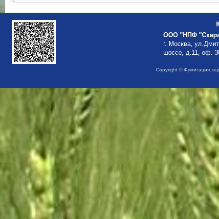
ООО "НПФ "Скар
г. Москва, ул.Дми
шоссе, д.11, оф. 3
Copyright © Фумигация зе