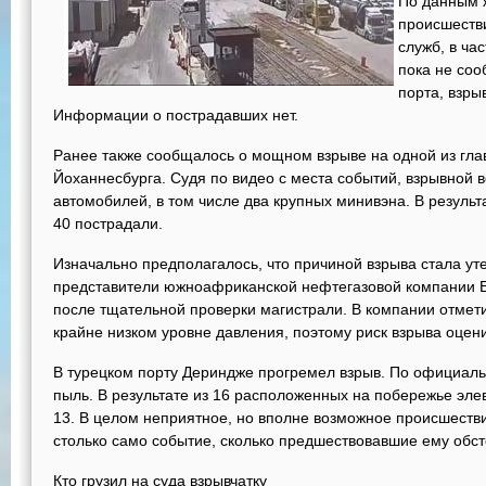
По данным ж
происшеств
служб, в ча
пока не соо
порта, взры
Информации о пострадавших нет.
Ранее также сообщалось о мощном взрыве на одной из гла
Йоханнесбурга. Судя по видео с места событий, взрывной 
автомобилей, в том числе два крупных минивэна. В результ
40 пострадали.
Изначально предполагалось, что причиной взрыва стала уте
представители южноафриканской нефтегазовой компании E
после тщательной проверки магистрали. В компании отмети
крайне низком уровне давления, поэтому риск взрыва оцени
В турецком порту Дериндже прогремел взрыв. По официаль
пыль. В результате из 16 расположенных на побережье эл
13. В целом неприятное, но вполне возможное происшестви
столько само событие, сколько предшествовавшие ему обст
Кто грузил на суда взрывчатку