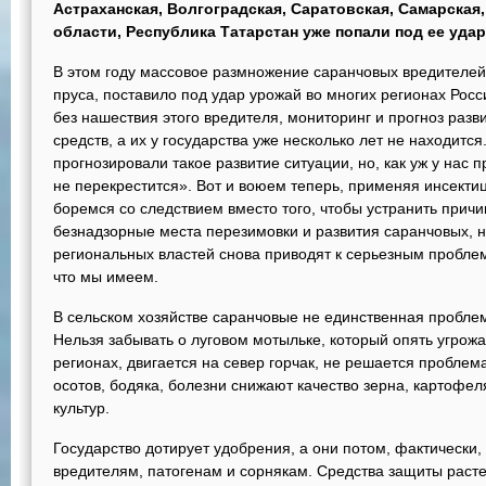
Астраханская, Волгоградская, Саратовская, Самарская
области, Республика Татарстан уже попали под ее удар
В этом году массовое размножение саранчовых вредителей,
пруса, поставило под удар урожай во многих регионах Рос
без нашествия этого вредителя, мониторинг и прогноз разв
средств, а их у государства уже несколько лет не находится
прогнозировали такое развитие ситуации, но, как уж у нас п
не перекрестится». Вот и воюем теперь, применяя инсектиц
боремся со следствием вместо того, чтобы устранить прич
безнадзорные места перезимовки и развития саранчовых, не
региональных властей снова приводят к серьезным проблема
что мы имеем.
В сельском хозяйстве саранчовые не единственная проблем
Нельзя забывать о луговом мотыльке, который опять угрож
регионах, двигается на север горчак, не решается проблем
осотов, бодяка, болезни снижают качество зерна, картофел
культур.
Государство дотирует удобрения, а они потом, фактически
вредителям, патогенам и сорнякам. Средства защиты расте