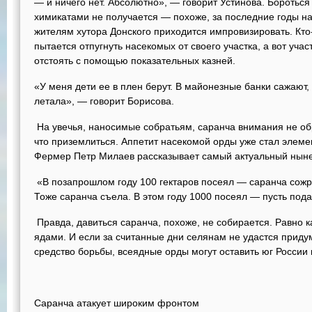
— и ничего нет. Абсолютно», — говорит Устинова. Боротьс
химикатами не получается — похоже, за последние годы н
жителям хутора Донского приходится импровизировать. Кт
пытается отпугнуть насекомых от своего участка, а вот уч
отстоять с помощью показательных казней.
«У меня дети ее в плен берут. В майонезные банки сажают,
летала», — говорит Борисова.
На увечья, наносимые собратьям, саранча внимания не об
что приземлиться. Аппетит насекомой орды уже стал элеме
Фермер Петр Милаев рассказывает самый актуальный ныне
«В позапрошлом году 100 гектаров посеял — саранча сожр
Тоже саранча съела. В этом году 1000 посеял — пусть пода
Правда, давиться саранча, похоже, не собирается. Равно к
ядами. И если за считанные дни селянам не удастся прид
средство борьбы, всеядные орды могут оставить юг России 
Саранча атакует широким фронтом