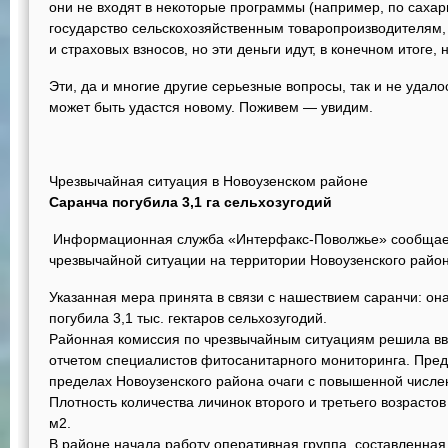
они не входят в некоторые программы (например, по сахар
государство сельскохозяйственным товаропроизводителям, 
и страховых взносов, но эти деньги идут, в конечном итоге,
Эти, да и многие другие серьезные вопросы, так и не уда
может быть удастся новому. Поживем — увидим.
Чрезвычайная ситуация в Новоузенском районе
Саранча погубила 3,1 га сельхозугодий
Информационная служба «Интерфакс-Поволжье» сообщает:
чрезвычайной ситуации на территории Новоузенского район
Указанная мера принята в связи с нашествием саранчи: о
погубила 3,1 тыс. гектаров сельхозугодий.
Районная комиссия по чрезвычайным ситуациям решила вв
отчетом специалистов фитосанитарного мониторинга. Пре
пределах Новоузенского района очаги с повышенной числе
Плотность количества личинок второго и третьего возрасто
м2.
В районе начала работу оперативная группа, составленная