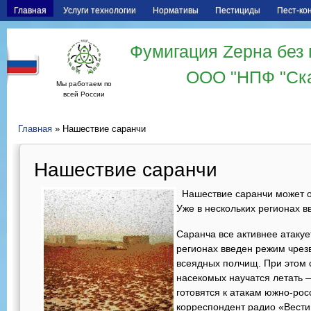
Главная
Услуги технологии
Нормативы
Пестициды
Пест-ко
Фумигация Zерна без 
ООО "НПФ "Ск
Мы работаем по
всей России
Главная
» Нашествие саранчи
Нашествие саранчи
Нашествие саранчи может ос
Уже в нескольких регионах 
Саранча все активнее атакуе
регионах введен режим чрез
всеядных полчищ. При этом 
насекомых научатся летать 
готовятся к атакам южно-рос
корреспондент радио «Вест