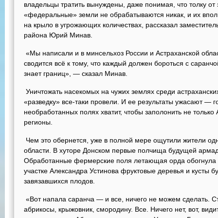
владельцы тратить вынуждены, даже понимая, что толку от 
«федеральные» земли не обрабатываются никак, и их вполн
на крыло в угрожающих количествах, рассказал заместител
района Юрий Минав.
«Мы написали и в минсельхоз России и Астраханской облас
сводится всё к тому, что каждый должен бороться с саранчо
знает границ», — сказал Минав.
Уничтожать насекомых на чужих землях среди астрахански
«разведку» все-таки провели. И ее результаты ужасают — 
необработанных полях хватит, чтобы заполонить не только 
регионы.
Чем это обернется, уже в полной мере ощутили жители одн
области. В хуторе Донском первые полчища будущей армад
Обработанные фермерские поля летающая орда обогнула и
участке Александра Устинова фруктовые деревья и кусты бу
завязавшихся плодов.
«Вот напала саранча — и все, ничего не можем сделать. Съ
абрикосы, крыжовник, смородину. Все. Ничего нет, вот, ви