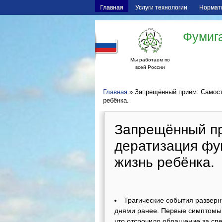
Главная
Услуги технологии
Нормат
Фумига
Мы работаем по
всей России
Главная
» Запрещённый приём: Самост
ребёнка.
Запрещённый пр
дератизация фу
жизнь ребёнка.
Трагические события разверн
днями ранее. Первые симптомы
что отсрочило обращение за сп