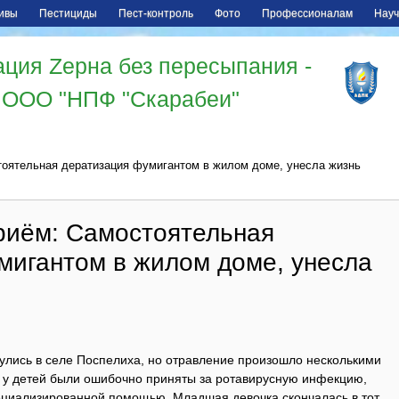
ивы
Пестициды
Пест-контроль
Фото
Профессионалам
Науч
ция Zерна без пересыпания -
ООО "НПФ "Скарабеи"
оятельная дератизация фумигантом в жилом доме, унесла жизнь
иём: Самостоятельная
мигантом в жилом доме, унесла
улись в селе Поспелиха, но отравление произошло несколькими
 у детей были ошибочно приняты за ротавирусную инфекцию,
ециализированной помощью. Младшая девочка скончалась в тот