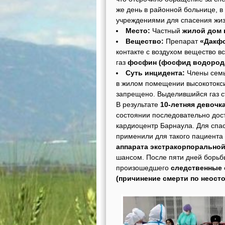
же день в районной больнице, 
учреждениями для спасения жиз
Место:
Частный
жилой дом 
Вещество:
Препарат
«Дакф
контакте с воздухом вещество в
газ
фосфин (фосфид водород
Суть инцидента:
Члены семь
в жилом помещении высокотокси
запрещено. Выделившийся газ ст
В результате
10-летняя девочк
состоянии последовательно дост
кардиоцентр Барнаула. Для спас
применили для такого пациента
аппарата экстракорпорально
шансом. После пяти дней борьб
произошедшего
следственные 
(причинение смерти по неост