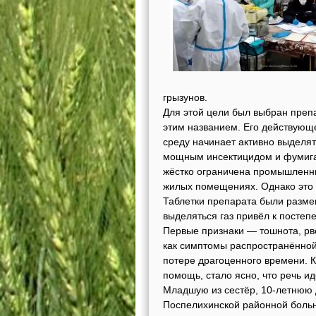
грызунов.
Для этой цели был выбран преп
этим названием. Его действую
среду начинает активно выделя
мощным инсектицидом и фумиган
жёстко ограничена промышленны
жилых помещениях. Однако это 
Таблетки препарата были разме
выделяться газ привёл к постеп
Первые признаки — тошнота, рв
как симптомы распространённой
потере драгоценного времени. К
помощь, стало ясно, что речь ид
Младшую из сестёр, 10-летнюю д
Поспелихинской районной больн