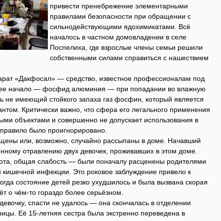
привести пренебрежение элементарными
правилами безопасности при обращении с
сильнодействующими ядохимикатами. Всё
началось в частном домовладении в селе
Поспелиха, где взрослые члены семьи решили
собственными силами справиться с нашествием
арат «Дакфосал» — средство, известное профессионалам под
щее начало — фосфид алюминия — при попадании во влажную
ть не имеющий стойкого запаха газ фосфин, который является
том. Критически важно, что сфера его легального применения
ми объектами и совершенно не допускает использования в
правило было проигнорировано.
щены или, возможно, случайно рассыпаны в доме. Начавший
енному отравлению двух девочек, проживавших в этом доме.
ота, общая слабость — были поначалу расценены родителями
 кишечной инфекции. Это роковое заблуждение привело к
огда состояние детей резко ухудшилось и была вызвана скорая
ёт о чём-то гораздо более серьёзном.
евочку, спасти не удалось — она скончалась в отделении
ицы. Её 15-летняя сестра была экстренно переведена в