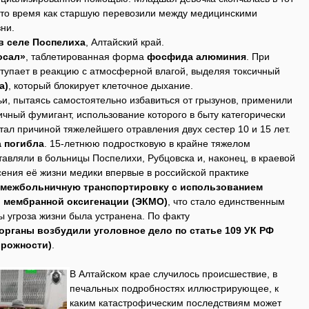
в то время как старшую перевозили между медицинскими
ни.
в селе Поспелиха
, Алтайский край.
осал»
, таблетированная форма
фосфида алюминия
. При
ступает в реакцию с атмосферной влагой, выделяя токсичный
а)
, который блокирует клеточное дыхание.
и, пытаясь самостоятельно избавиться от грызунов, применили
чный фумигант, использование которого в быту категорически
ал причиной тяжелейшего отравления двух сестер 10 и 15 лет.
а погибла
. 15-летнюю подростковую в крайне тяжелом
авляли в больницы Поспелихи, Рубцовска и, наконец, в краевой
ения её жизни медики впервые в российской практике
межбольничную транспортировку с использованием
й мембранной оксигенации (ЭКМО)
, что стало единственным
ы угроза жизни была устранена. По факту
органы возбудили уголовное дело по статье 109 УК РФ
орожности)
.
В Алтайском крае случилось происшествие, в
печальных подробностях иллюстрирующее, к
каким катастрофическим последствиям может