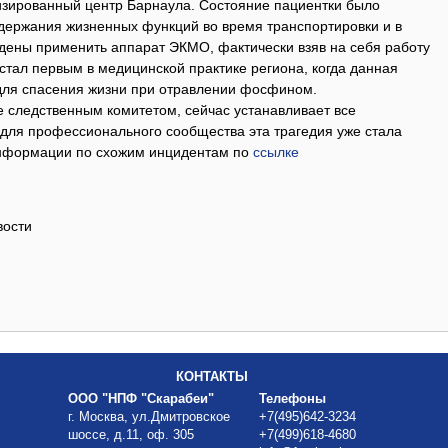
лизированный центр Барнаула. Состояние пациентки было
ддержания жизненных функций во время транспортировки и в
дены применить аппарат ЭКМО, фактически взяв на себя работу
 стал первым в медицинской практике региона, когда данная
для спасения жизни при отравлении фосфином.
 следственным комитетом, сейчас устанавливает все
 для профессионального сообщества эта трагедия уже стала
нформации по схожим инцидентам по
ссылке
вости
КОНТАКТЫ
ООО "НПФ "Скарабеи"
Телефоны
г. Москва, ул.Дмитровское
+7(495)642-3234
шоссе, д.11, оф. 305
+7(499)618-4680