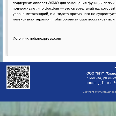
поддержки: аппарат ЭКМО для замещения функций легких 
подчеркивают, что фосфин — это смертельный яд, который
уровне митохондрий, и антидота против него не существуе
интенсивная терапия, чтобы организм смог восстановиться
Источник
:
indianexpress.com
ООО "НПФ "Скар
г. Москва, ул.Дми
шоссе, д.11, оф. 3
Copyright © Фумигация зе