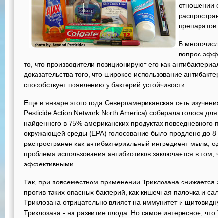
отношении 
распростра
препаратов.
В многочисл
вопрос эффе
то, что производители позиционируют его как антибактериа
доказательства того, что широкое использование антибакт
способствует появлению у бактерий устойчивости.
Еще в январе этого года Североамериканская сеть изучени
Pesticide Action Network North America) собирала голоса дл
найденного в 75% американских продуктах повседневного 
окружающей среды (EPA) голосование было продлено до 8 
распространен как антибактериальный ингредиент мыла, о
проблема использования антибиотиков заключается в том, 
эффективными.
Так, при повсеместном применении Триклозана снижается 
против таких опасных бактерий, как кишечная палочка и с
Триклозана отрицательно влияет на иммунитет и щитовидн
Триклозана - на развитие плода. Но самое интересное, что