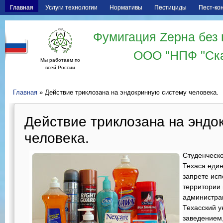
Главная
Услуги технологии
Нормативы
Пестициды
Пест-ко
Фумигация Zерна без 
ООО "НПФ "Ск
Мы работаем по
всей России
Главная
» Действие триклозана на эндокринную систему человека.
Действие триклозана на эндо
человека.
Студенческ
Техаса еди
запрете исп
территории 
администрац
Техасский у
заведением