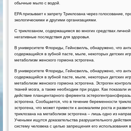
обычные мыло с водой.
EPA призывает к запрету Триклозана через голосование, 
экологическими и другими организациями.
С триклозаном, содержащимся во многих средствах личной
негативные последствия для здоровья.
В университете Флориды, Гейнсвилль, обнаружено, что ант
содержащийся в зубной пасте, мыле, некоторых детских иг
метаболизм женского гормона эстрогена.
В университете Флориды, Гейнсвилль, обнаружено, что ант
содержащийся в зубной пасте, мыле, некоторых детских иг
метаболизм женского гормона эстрогена. Эстроген контроли
тканей мозга, а также необходим при родах. Как показали 
действие планцентарного фермента эстерогентрансферазы,
эстрогена. Сообщается, что в течение беременности трикл
эстрогена, что может привести к аномалиям роста и разви
триклозана на метаболизм эстрогена – лишь одно из напра
Учеными ищутся доказательства разрушительного действия
систему человека с целью запрещения его использования в