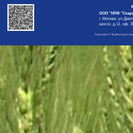
ООО "НПФ "Скар
г. Москва, ул.Дми
шоссе, д.11, оф. 3
Copyright © Фумигация зе