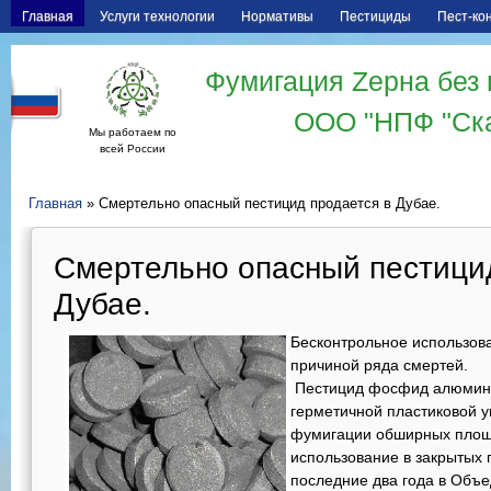
Главная
Услуги технологии
Нормативы
Пестициды
Пест-ко
Фумигация Zерна без 
ООО "НПФ "Ск
Мы работаем по
всей России
Главная
» Смертельно опасный пестицид продается в Дубае.
Смертельно опасный пестицид
Дубае.
Бесконтрольное использо
причиной ряда смертей.
Пестицид фосфид алюмини
герметичной пластиковой у
фумигации обширных площа
использование в закрытых
последние два года в Объ