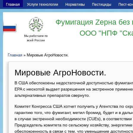
Главная
Услуги технологии
Нормативы
Пестициды
Пест-ко
Фумигация Zерна без 
ООО "НПФ "Ск
Мы работаем по
всей России
Главная
» Мировые АгроНовости.
Мировые АгроНовости.
В США обеспокоены недостаточной доступностью фумигант
EPA с неохотой выдает разрешения на экстренное примене
альтернативных препаратов свернуто.
Комитет Конгресса США хотчет получить у Агентства по ох
гарантию того, что фумигант, метил бромид, будет и в дал
в случае экстренной необходимости (CUEs), в соответстви
Председатель комитета по сельскому хозяйству, энергетике 
обеспокоенность в связи с тем, что уменьшение доступнос