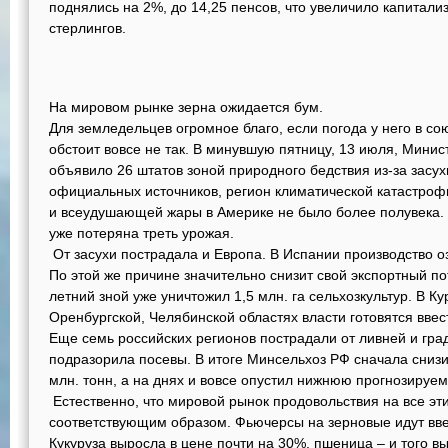
поднялись на 2%, до 14,25 пенсов, что увеличило капитали
стерлингов.
На мировом рынке зерна ожидается бум.
Для земледельцев огромное благо, если погода у него в со
обстоит вовсе не так. В минувшую пятницу, 13 июля, Минис
объявило 26 штатов зоной природного бедствия из-за засух
официальных источников, регион климатической катастро
и всеудушающей жары в Америке не было более полувека
уже потеряна треть урожая.
От засухи пострадала и Европа. В Испании производство 
По этой же причине значительно снизит свой экспортный по
летний зной уже уничтожил 1,5 млн. га сельхозкультур. В К
Оренбургской, Челябинской областях власти готовятся вве
Еще семь российских регионов пострадали от ливней и град
подразорила посевы. В итоге Минсельхоз РФ сначала снизи
млн. тонн, а на днях и вовсе опустил нижнюю прогнозируем
Естественно, что мировой рынок продовольствия на все эт
соответствующим образом. Фьючерсы на зерновые идут вв
Кукуруза выросла в цене почти на 30%, пшеница – и того вы