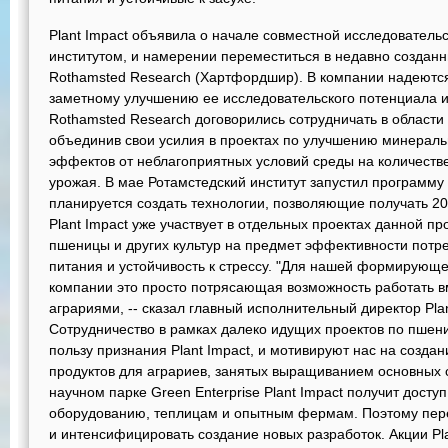
Plant Impact объявила о начале совместной исследователь
институтом, и намерении переместиться в недавно созданн
Rothamsted Research (Хартфордшир). В компании надеются
заметному улучшению ее исследовательского потенциала и у
Rothamsted Research договорились сотрудничать в области
объединив свои усилия в проектах по улучшению минераль
эффектов от неблагоприятных условий среды на количеств
урожая. В мае Ротамстедский институт запустил программу 
планируется создать технологии, позволяющие получать 20 
Plant Impact уже участвует в отдельных проектах данной п
пшеницы и других культур на предмет эффективности пот
питания и устойчивость к стрессу. "Для нашей формирующ
компании это просто потрясающая возможность работать в
аграриями, -- сказал главный исполнительный директор Plan
Сотрудничество в рамках далеко идущих проектов по пшен
пользу признания Plant Impact, и мотивируют нас на созд
продуктов для аграриев, занятых выращиванием основных с
научном парке Green Enterprise Plant Impact получит дост
оборудованию, теплицам и опытным фермам. Поэтому пере
и интенсифицировать создание новых разработок. Акции Pla