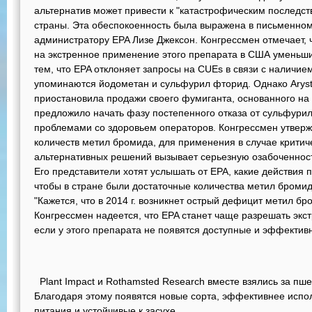
альтернатив может привести к "катастрофическим последст
страны. Эта обеспокоенность была выражена в письменном
администратору EPA Лизе Джексон. Конгрессмен отмечает, ч
на экстренное применение этого препарата в США уменьшил
тем, что EPA отклоняет запросы на CUEs в связи с наличием
упоминаются йодометан и сульфурил фторид. Однако Arysta
приостановила продажи своего фумиганта, основанного на 
предложило начать фазу постепенного отказа от сульфурил
проблемами со здоровьем операторов. Конгрессмен утверж
количеств метил бромида, для применения в случае критич
альтернативных решений вызывает серьезную озабоченность
Его представители хотят услышать от EPA, какие действия 
чтобы в стране были достаточные количества метил бромид
"Кажется, что в 2014 г. возникнет острый дефицит метил бро
Конгрессмен надеется, что EPA станет чаще разрешать эк
если у этого препарата не появятся доступные и эффектив
Plant Impact и Rothamsted Research вместе взялись за пше
Благодаря этому появятся новые сорта, эффективнее ис
питания и устойчивые к засухе.