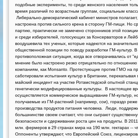
подобные эксперименты, то среди женского населения толь
время различий по возрастным группам, социальным класс
Либерально-демократический кабинет министров полагает, 
настроена против сильного крена в сторону ГМ-пищи. Но ср
партию, практически не замечено сторонников этой позици
и среди избирателей, голосующих за Консерваторов и Лей
воодушевила тех ученых, которые надеются на значительно
общественной позиции по поводу разработки ГМ-культур. В
противоположная ситуация, когда все отворачивались от "
мнение было настроено резко отрицательно по отношению
компаниям, как Monsanto. Протестующие против ГМО на пр
саботировали испытания культур в Британии, перекапывая
майский инцидент на участке Ротамстедской опытной станц
генетически модифицированные культуры. В настоящее вр
осуществляется коммерческое выращивание ГМ-культур, но
получаемые из ГМ-растений (например, сои), гораздо реже
производства продуктов питания человека. Люди, поддерж
большнинстве своем считают, что они сыграют существенн
безопасности и сдерживании роста цен на продукты. В 2011
млн. фермеров в 29 странах мира на 190 млн. гектарах -- 
Оппоненты утверждают, что Европейский Союз, лицензиро