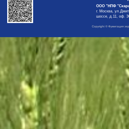
ООО "НПФ "Скар
г. Москва, ул.Дми
шоссе, д.11, оф. 3
Copyright © Фумигация зе