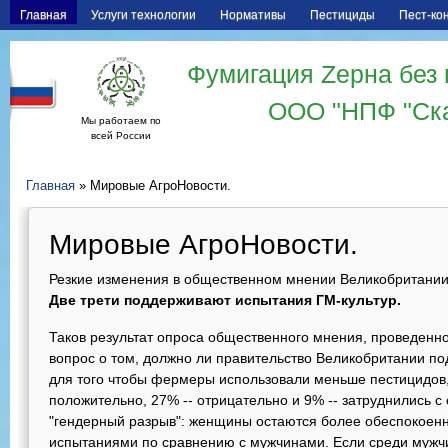
Главная
Услуги технологии
Нормативы
Пестициды
Пест-ко
Фумигация Zерна без 
ООО "НПФ "Ск
Мы работаем по
всей России
Главная
» Мировые АгроНовости.
Мировые АгроНовости.
Резкие изменения в общественном мнении Великобритании
Две трети поддерживают испытания ГМ-культур.
Таков результат опроса общественного мнения, проведенн
вопрос о том, должно ли правительство Великобритании по
для того чтобы фермеры использовали меньше пестицидов
положительно, 27% -- отрицательно и 9% -- затруднились 
"гендерный разрыв": женщины остаются более обеспокоен
испытаниями по сравнению с мужчинами. Если среди муж