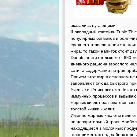
оказались пугающими.
Шоколадный коктейль Triple Thi
популярных бигмаков и роял-чи
среднего телосложения это почт
жира, то такой напиток стоит дв
Donuts почти столько же - 690 к
дневного рациона взрослого чел
сети, а содержание натрия приб
Причем этот жир в основном не 
заправляют блюда быстрого при
Ученые из Университета Чикаго
иммунных процессов и вызывают
жирных кислот развивается восп
толстой кишки - колит.
Именно жирные кислоты являютс
пищеварительный тракт. Наибол
находящиеся в молочных продукт
экспериментах над лабораторн