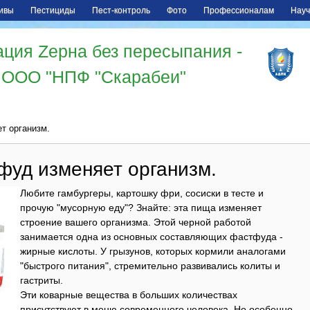
ивы
Пестициды
Пест-контроль
Фото
Профессионалам
Науч
ция Zерна без пересыпания -
ООО "НПФ "Скарабеи"
т организм.
фуд изменяет организм.
Любите гамбургеры, картошку фри, сосиски в тесте и
прочую "мусорную еду"? Знайте: эта пища изменяет
строение вашего организма. Этой черной работой
занимается одна из основных составляющих фастфуда -
жирные кислоты. У грызунов, которых кормили аналогами
"быстрого питания", стремительно развивались колиты и
гастриты.
Эти коварные вещества в больших количествах
присутствуют в меню современного человека. Но особенно