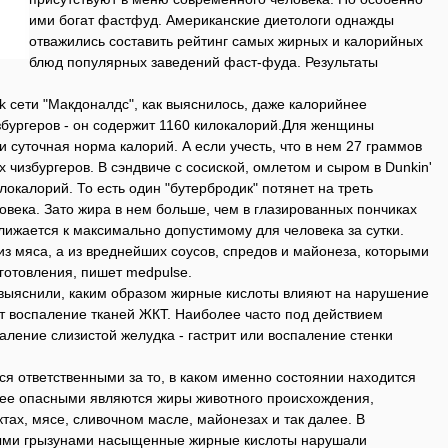
ими богат фастфуд. Американские диетологи однажды
отважились составить рейтинг самых жирных и калорийных
блюд популярных заведений фаст-фуда. Результаты
ck сети "Макдоналдс", как выяснилось, даже калорийнее
збургеров - он содержит 1160 килокалорий.Для женщины
и суточная норма калорий. А если учесть, что в нем 27 граммов
ух чизбургеров. В сэндвиче с сосиской, омлетом и сыром в Dunkin'
илокалорий. То есть один "бутербродик" потянет на треть
овека. Зато жира в нем больше, чем в глазированных пончиках
лижается к максимально допустимому для человека за сутки.
из мяса, а из вреднейших соусов, спредов и майонеза, которыми
готовления, пишет medpulse.
 выяснили, каким образом жирные кислоты влияют на нарушение
 воспаление тканей ЖКТ. Наиболее часто под действием
аление слизистой желудка - гастрит или воспаление стенки
я ответственными за то, в каком именно состоянии находится
ее опасными являются жиры животного происхождения,
ах, мясе, сливочном масле, майонезах и так далее. В
ыми грызунами насыщенные жирные кислоты нарушали