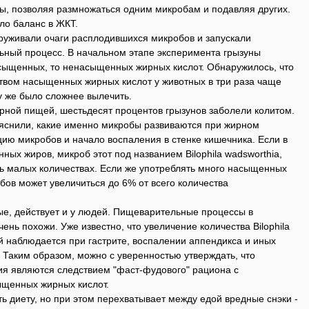
, позволяя размножаться одним микробам и подавляя других.
ло баланс в ЖКТ.
уживали очаги расплодившихся микробов и запускали
ьный процесс. В начальном этапе эксперимента грызуны
сыщенных, то ненасыщенных жирных кислот. Обнаружилось, что
твом насыщенных жирных кислот у животных в три раза чаще
му же было сложнее вылечить.
рной пищей, шестьдесят процентов грызунов заболели колитом.
яснили, какие именно микробы развиваются при жирном
ию микробов и начало воспаления в стенке кишечника. Если в
ых жиров, микроб этот под названием Bilophila wadsworthia,
нь малых количествах. Если же употреблять много насыщенных
обов может увеличиться до 6% от всего количества
ые, действует и у людей. Пищеварительные процессы в
ень похожи. Уже известно, что увеличение количества Bilophila
й наблюдается при гастрите, воспалении аппендикса и иных
 Таким образом, можно с уверенностью утверждать, что
я являются следствием "фаст-фудового" рациона с
щенных жирных кислот.
ь диету, но при этом перехватывает между едой вредные снэки -