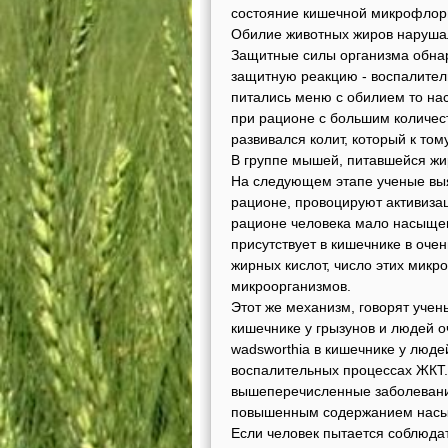
состояние кишечной микрофлоры
Обилие животных жиров наруша
Защитные силы организма обнар
защитную реакцию - воспалител
питались меню с обилием то на
при рационе с большим количес
развивался колит, который к то
В группе мышей, питавшейся жи
На следующем этапе ученые вы
рационе, провоцируют активизац
рационе человека мало насыщенн
присутствует в кишечнике в оче
жирных кислот, число этих микр
микроорганизмов.
Этот же механизм, говорят учен
кишечнике у грызунов и людей оч
wadsworthia в кишечнике у люде
воспалительных процессах ЖКТ.
вышеперечисленные заболевани
повышенным содержанием насы
Если человек пытается соблюдат