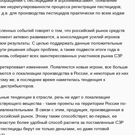
обращении с пестицидами и агрохимикатами»; появление
еме неурегулированности процесса регистрации пестицидов;
д.в. для производства пестицидов практически по всем кодам
сленных событий говорят о том, что российский рынок средств
мент активно развивается, а консолидация усилий игроков
 свои результаты. С целью поддержать данные положительные
ути решения общих проблем, а также подвести итоги года в
новь собирает всех заинтересованных участников рынка СЗР.
претерпевает изменения. Появляются новые игроки, все больше
тся о локализации производства в России, и некоторые из них
 тому же, в последнее время наметилась тенденция к
 дистрибьюторов.
ные тенденции в отрасли, речь не идет о локализации
йствующего вещества - такие проекты на территории России по-
влекательными. В связи с этим, продукция, произведенная в
оссийский рынок. Этому также способствует, во-первых, ее
 зачастую более удобный способ расчета за поставленные СЗР
 пестициды берут не только деньгами, но даже готовой