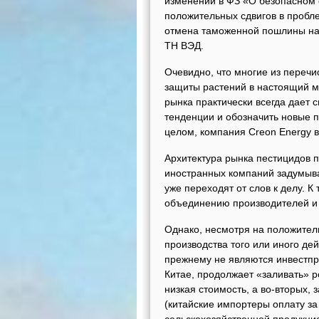
изменений в ФЗ «О безопасном 
положительных сдвигов в пробл
отмена таможенной пошлины на 
ТН ВЭД.
Очевидно, что многие из перечи
защиты растений в настоящий мо
рынка практически всегда дает
тенденции и обозначить новые п
целом, компания Creon Energy в
Архитектура рынка пестицидов 
иностранных компаний задумываю
уже переходят от слов к делу. К
объединению производителей и
Однако, несмотря на положитель
производства того или иного де
прежнему не являются инвестпри
Китае, продолжает «заливать» р
низкая стоимость, а во-вторых,
(китайские импортеры оплату за