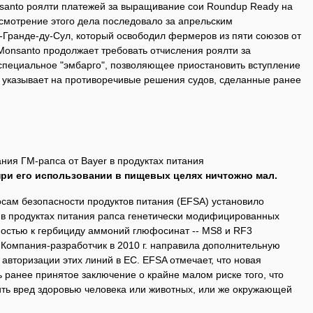
anto роялти платежей за выращивание сои Roundup Ready на
мотрение этого дела последовало за апрельским
-Гранде-ду-Сул, который освободил фермеров из пяти союзов от
Monsanto продолжает требовать отчисления роялти за
специальное "эмбарго", позволяющее приостановить вступление
я указывает на противоречивые решения судов, сделанные ранее
ния ГМ-рапса от Bayer в продуктах питания
при его использовании в пищевых целях ничтожно мал.
осам безопасности продуктов питания (EFSA) установило
в продуктах питания рапса генетически модифицированных
остью к гербициду аммоний глюфосинат -- MS8 и RF3
. Компания-разработчик в 2010 г. направила дополнительную
вторизации этих линий в ЕС. EFSA отмечает, что новая
 ранее принятое заключение о крайне малом риске того, что
ить вред здоровью человека или животных, или же окружающей