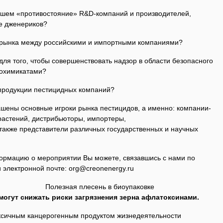
ейшем «противостояние» R&D-компаний и производителей,
е дженериков?
ю рынка между российскими и импортными компаниями?
ля того, чтобы совершенствовать надзор в области безопасного
рохимикатами?
 продукции пестицидных компаний?
ашены основные игроки рынка пестицидов, а именно: компании-
растений, дистрибьюторы, импортеры,
 также представители различных государственных и научных
ормацию о мероприятии Вы можете, связавшись с нами по
и электронной почте: org@creonenergy.ru
сень в биоупаковке
 могут снижать риски загрязнения зерна афлатоксинами.
ксичным канцерогенным продуктом жизнедеятельности