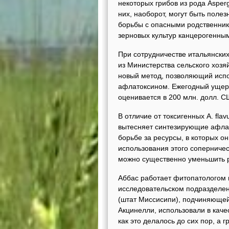
некоторых грибов из рода Asperg
них, наоборот, могут быть поле
борьбы с опасными родственник
зерновых культур канцерогенны
При сотрудничестве итальянских
из Министерства сельского хозя
новый метод, позволяющий испо
афлатоксином. Ежегодный ущерб
оценивается в 200 млн. долл. 
В отличие от токсигенных A. flav
вытесняет синтезирующие афлат
борьбе за ресурсы, в которых 
использования этого соперниче
можно существенно уменьшить р
Аббас работает фитопатологом 
исследовательском подразделен
(штат Миссисипи), подчиняющей
Акцинелли, использовали в кач
как это делалось до сих пор, а 