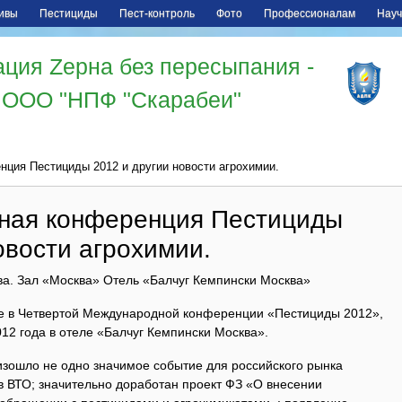
ивы
Пестициды
Пест-контроль
Фото
Профессионалам
Науч
ция Zерна без пересыпания -
ООО "НПФ "Скарабеи"
ция Пестициды 2012 и другии новости агрохимии.
ная конференция Пестициды
овости агрохимии.
а. Зал «Москва» Отель «Балчуг Кемпински Москва»
ие в Четвертой Международной конференции «Пестициды 2012»,
012 года в отеле «Балчуг Кемпински Москва».
изошло не одно значимое событие для российского рынка
в ВТО; значительно доработан проект ФЗ «О внесении