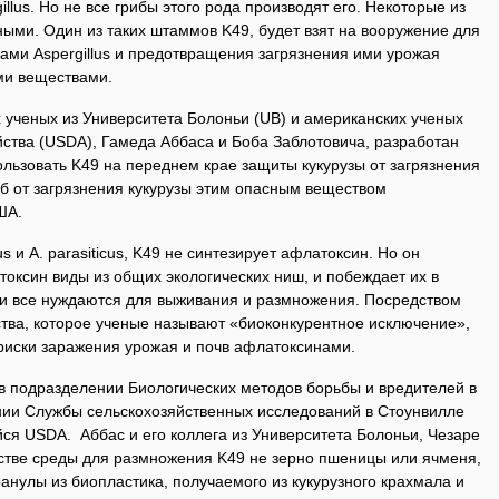
illus. Но не все грибы этого рода производят его. Некоторые из
зными. Один из таких штаммов K49, будет взят на вооружение для
ами Aspergillus и предотвращения загрязнения ими урожая
ми веществами.
 ученых из Университета Болоньи (UB) и американских ученых
йства (USDA), Гамеда Аббаса и Боба Заблотовича, разработан
льзовать K49 на переднем крае защиты кукурузы от загрязнения
 от загрязнения кукурузы этим опасным веществом
США.
us и A. parasiticus, K49 не синтезирует афлатоксин. Но он
оксин виды из общих экологических ниш, и побеждает их в
они все нуждаются для выживания и размножения. Посредством
ства, которое ученые называют «биоконкурентное исключение»,
иски заражения урожая и почв афлатоксинами.
в подразделении Биологических методов борьбы и вредителей в
ии Службы сельскохозяйственных исследований в Стоунвилле
ся USDA. Аббас и его коллега из Университета Болоньи, Чезаре
естве среды для размножения K49 не зерно пшеницы или ячменя,
гранулы из биопластика, получаемого из кукурузного крахмала и