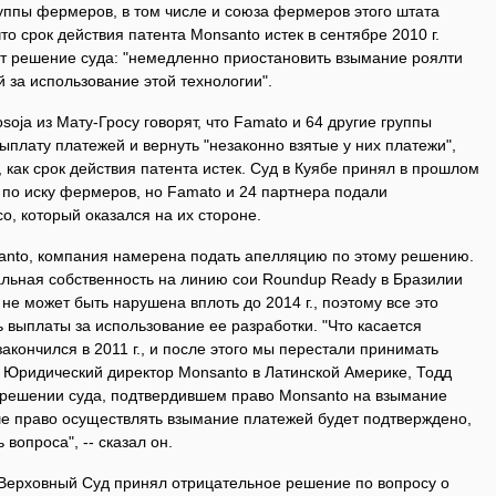
уппы фермеров, в том числе и союза фермеров этого штата
о срок действия патента Monsanto истек в сентябре 2010 г.
т решение суда: "немедленно приостановить взымание роялти
 за использование этой технологии".
oja из Мату-Гросу говорят, что Famato и 64 другие группы
лату платежей и вернуть "незаконно взятые у них платежи",
 как срок действия патента истек. Суд в Куябе принял в прошлом
по иску фермеров, но Famato и 24 партнера подали
о, который оказался на их стороне.
anto, компания намерена подать апелляцию по этому решению.
альная собственность на линию сои Roundup Ready в Бразилии
 может быть нарушена вплоть до 2014 г., поэтому все это
 выплаты за использование ее разработки. "Что касается
 закончился в 2011 г., и после этого мы перестали принимать
. Юридический директор Monsanto в Латинской Америке, Тодд
решении суда, подтвердившем право Monsanto на взымание
ше право осуществлять взымание платежей будет подтверждено,
ь вопроса", -- сказал он.
 Верховный Суд принял отрицательное решение по вопросу о