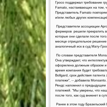
Гросо поддержал требование гр
Famato, настаивающих на том, чт
Представитель Famato повторяе
и/или любых других компенсаций
Представители ассоциации Apros
фермеров решили прекратить вып
которые они сделали после того,
месяце отрицательное решение 
аналогичный иск в суд Мату-Грос
По словам представителя Mons
Она утверждает, что интеллекту
оформлена должным образом и не
время компания будет требовать
Bollgard, срок действия патента
платежи", -- добавила Monsanto
Рендс напомнил о предыдущем 
платежей. "Мы уверены, что на
после того, как суд вникнет в сут
Ранее в этом году Бразильский