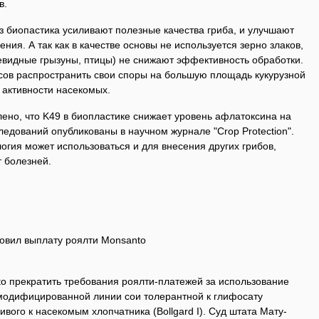
в.
из биопастика усиливают полезные качества гриба, и улучшают
ия. А так как в качестве основы не используется зерно злаков,
идные грызуны, птицы) не снижают эффективность обработки.
ов распространить свои споры на большую площадь кукурузной
 активности насекомых.
ено, что K49 в биопластике снижает уровень афлатоксина на
ледований опубликованы в научном журнале "Crop Protection".
логия может использоваться и для внесения других грибов,
 болезней.
новил выплату роялти Monsanto
?
to прекратить требования роялти-платежей за использование
модифицированной линии сои толерантной к глифосату
ивого к насекомым хлопчатника (Bollgard I). Суд штата Мату-