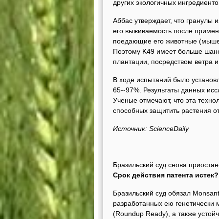
других экологичных ингредиенто
Аббас утверждает, что гранулы 
его выживаемость после применен
поедающие его животные (мышев
Поэтому K49 имеет больше шанс
плантации, посредством ветра и
В ходе испытаний было установл
65--97%. Результаты данных исс
Ученые отмечают, что эта техно
способных защитить растения от
Источник: ScienceDaily
Бразильский суд снова приоста
Срок действия патента истек
Бразильский суд обязал Monsan
разработанных ею генетически 
(Roundup Ready), а также устойч