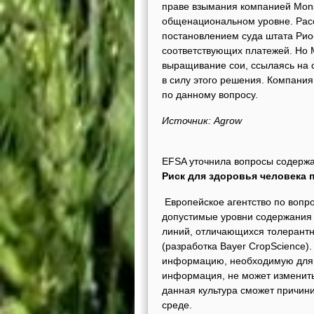
праве взымания компанией Mons
общенациональном уровне. Расс
постановлением суда штата Рио
соответствующих платежей. Но 
выращивание сои, ссылаясь на 
в силу этого решения. Компани
по данному вопросу.
Источник: Agrow
EFSA уточнила вопросы содержа
Риск для здоровья человека 
Европейское агентство по вопр
допустимые уровни содержания 
линий, отличающихся толерантн
(разработка Bayer CropScience)
информацию, необходимую для а
информация, не может изменить
данная культура сможет причин
среде.