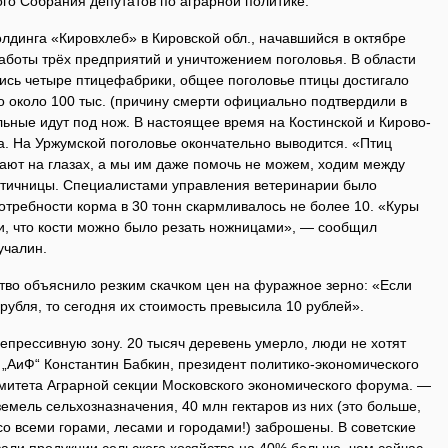
го Собрания депутатов по аграрной политике.
динга «Кировхлеб» в Киров­ской обл., начавшийся в октябре
 работы трёх предприятий и уничтожением поголовья. В области
сь четыре птицефабрики, общее поголовье птицы достигало
ло около 100 тыс. (причину смерти официально подтвердили в
ьные идут под нож. В настоящее время на Костинской и Кирово-
а. На Уржумской поголовье окончательно выводится. «Птиц
ают на глазах, а мы им даже помочь не можем, ходим между
птичницы. Специалистами управления ветеринарии было
отребности корма в 30 тонн скармливалось не более 10. «Куры
и, что кости можно было резать ножницами», — сообщил
учалин.
тво объяснило резким скачком цен на фуражное зерно: «Если
рубля, то сегодня их стоимость превысила 10 рублей».
депрессивную зону. 20 тысяч деревень умерло, люди не хотят
 „АиФ“ Константин Бабкин, президент политико-экономического
омитета Аграрной секции Московского экономического форума. —
земель сельхозназначения, 40 млн гектаров из них (это больше,
о всеми горами, лесами и городами!) заброшены. В советские