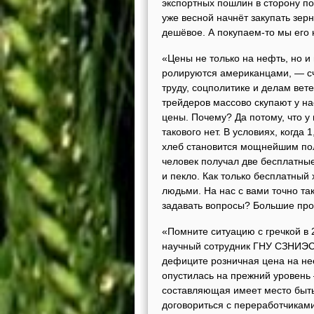
экспорт­ных пошлин в сторону п
уже весной начнёт закупать зер
дешёвое. А покупаем-то мы его
«Цены не только на нефть, но и 
ролируются американцами, — сч
труду, соцполитике и делам ве
трейдеров массово скупают у на
цены. Почему? Да потому, что у
такового нет. В условиях, когда
хлеб становится мощнейшим пол
человек получал две бесплатные
и пекло. Как только бесплатный
людьми. На нас с вами точно та
задавать вопросы? Большие про
«Помните ситуацию с гречкой в
научный сотрудник ГНУ СЗНИЭСХ
дефиците розничная цена на неё 
опустилась на прежний уровень 
составляющая имеет место быть
договориться с переработчиками