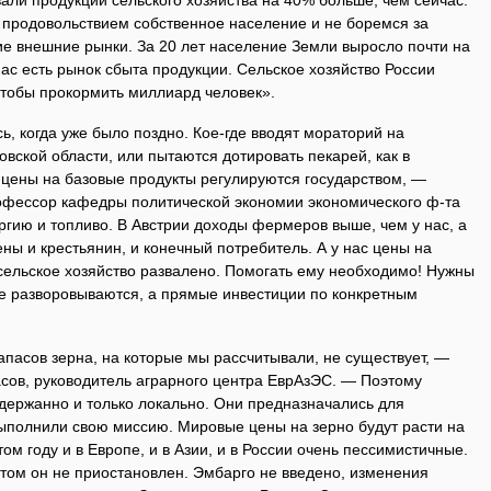
али продукции сельского хозяйства на 40% больше, чем сейчас.
 продовольствием собственное население и не боремся за
ие внешние рынки. За 20 лет население Земли выросло почти на
нас есть рынок сбыта продукции. Сельское хозяйство России
чтобы прокормить миллиард человек».
ь, когда уже было поздно. Кое-где вводят мораторий на
вской области, или пытаются дотировать пекарей, как в
цены на базовые продукты регулируются государ­ством, —
рофессор кафедры политической экономии экономического ф-та
ергию и топливо. В Австрии доходы фермеров выше, чем у нас, а
ы и крестьянин, и конечный потребитель. А у нас цены на
сельское хозяйство развалено. Помогать ему необходимо! Нужны
ые разворовываются, а прямые инвестиции по конкретным
запасов зерна, на которые мы рассчитывали, не существует, —
сов, руководитель аграрного центра Евр­АзЭС. — Поэтому
держанно и только локально. Они предназначались для
ыполнили свою миссию. Мировые цены на зерно будут расти на
ом году и в Европе, и в Азии, и в России очень пессимистичные.
нтом он не приостановлен. Эмбарго не введено, изменения