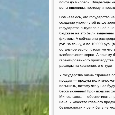
почти до мировой. Владельцы же
цены пшеницы, поэтому и повыш
Сомневаюсь, что государство не 
создание упомянутой выше зерн
государство выкупило в неё пше
бюджете на это были выделены 
фирмам. А сейчас они распродаю
руб. за тонну, а по 10 000 руб.
остальное зерно. К тому же что
хлебопечения зерно. А почему б
гарантированного производ­ства
расходы на хранение, а оттуда 
У государства очень странная п
продукт — продукт политическог
повышать, потому что у нас буд
бессмысленны! Производство хл
Минсельхоза — обеспечивать про
цена, и качество главного прод
безопасности и речи быть не мо