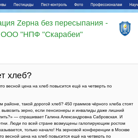
ивы
Пестициды
Пест-контроль
Фото
Профессионалам
Науч
ция Zерна без пересыпания -
ООО "НПФ "Скарабеи"
т хлеб?
то весной цена на хлеб повысится ещё на четверть по
м районе, такой дорогой хлеб? 450 граммов чёрного хлеба стоят
а вывозить зерно, если пенсионеры и инвалиды даже лишний
волить?» — спрашивает Галина Александровна Сабровская. И
сотни. Люди по всей стране возмущены галопирующим ростом
 оказывается, только начало! На зерновой конференции в Москве
то весной цена на хлеб повысится ещё на четверть по