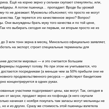
иха. Ещё на корню зерно у сельчан скупают спекулянты, или,
 трейдеры. А потом пшеница… пропадает. Вроде бы урожай
му-то не доезжает. Мукомолы объясняют, что просто не могут
ачества. Где теряется это качественное зерно? Вопрос!
. Они вынуждены брать муку того качества и по той цене,
ак что выбирать сегодня ни первым, ни вторым просто не из
 до 3 млн тонн зерна в месяц. Минсельхоз официально заявляет,
аботать на экспорт, строит специальные терминалы для
ынке достигли мировых — и это считается большим
фермеры поднимут голову. Но при этом не учитывается, что
а достаются посредникам (а меньше чем за 50% прибыли они не
сновного продовольственного ресурса — действуют бандитские
рно концентрируется в одних руках.
ованные участники подо­гревают цены, как могут. Так, сегодня в
их от засухи, продают зерно из госфонда (в него скупали
олько начиная с ноября покупать там запасы могут мельницы не
, но и из других. Сразу же стоимость этой пшеницы взлетела