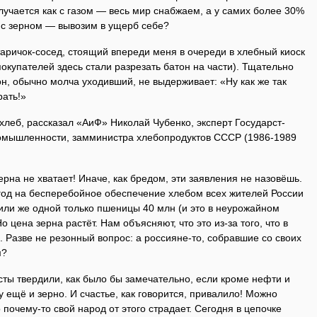
лучается как с газом — весь мир снабжаем, а у самих более 30%
и с зерном — вывозим в ущерб себе?
аричок-сосед, стоящий впереди меня в очереди в хлебный киоск
покупателей здесь стали разрезать батон на части). Тщательно
он, обычно молча уходивший, не выдерживает: «Ну как же так
рать!»
 хлеб, рассказал «АиФ» Николай Чубенко, эксперт Государст­
омышленности, замминистра хлебопродуктов СССР (1986-1989
рна не хватает! Иначе, как бредом, эти заявления не назовёшь.
год на бесперебойное обеспечение хлебом всех жителей России
или же одной только пшеницы 40 млн (и это в неурожайном
о цена зерна растёт. Нам объясняют, что это из-за того, что в
 Разве не резонный вопрос: а россияне-то, собравшие со своих
м?
сты твердили, как было бы замечательно, если кроме нефти и
 ещё и зерно. И счастье, как говорится, привалило! Можно
 почему-то свой народ от этого страдает. Сегодня в цепочке