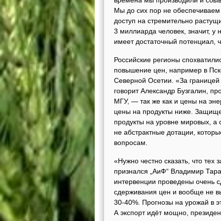
времена мы производили и сбыв
Мы до сих пор не обеспечиваем
доступ на стремительно растущ
3 миллиарда человек, значит, у 
имеет достаточный потенциал, 
Российские регионы спохватилис
повышение цен, например в Пско
Северной Осетии. «За границей 
говорит Александр Бузгалин, п
МГУ, — так же как и цены на эн
цены на продукты ниже. Защищен
продукты на уровне мировых, а 
не абстрактные дотации, котор
вопросам.
«Нужно честно сказать, что тех 
признался „АиФ“ Владимир Тара
интервенции проведены очень с
сдерживания цен и вообще не в
30-40%. Прогнозы на урожай в эт
А экспорт идёт мощно, президе