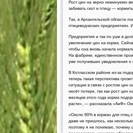
Рост цен на зерно неминуемо ве
забивать скот и птицу — кормить
Так, в Архангельской области п
птицеводческих предприятиях. И
Предприятия и так по уши в дол
увеличение цен на корма. Сейч
чтобы она вновь начала нормаль
На фабрике, единственном прои
уже получивших уведомления о
В Котласском районе из-за подо
теперь такая перспектива грози
ситуации в связи с ростом цен н
несёт потери, так как рост цен 
месяцев этого года корма подоро
расти», — рассказала «АиФ» Ок
«Около 90% в кормах для птиц с
даже не пришлось, как несколько
поэтому я не понимаю, почему 