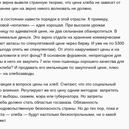
 зерна вывели странную теорию, что цена хлеба не зависит от
ение цен на зерно никого волновать не должно.
в состоянии навести порядок в этой отрасли. К примеру,
овой «копилки» — идея хорошая. При высоком урожае
ницу по адекватной цене, не дав сельчанам обанкротиться. В
немалые деньги. Это зерно отдали на хранение коммерческим
т запасы по спекулятивной цене через биржу. И уже не по 5300
 (выгода опять же спекулянтам). От этого накручивают цены и на
 заложили в этот фонд? В основном фуражное, непригодное для
ы в него не закупить 7 млн тонн пшеницы хорошего качества для
 хлеба? И продавать его мельницам по закупочной цене, плюс
— на хлебозаводы.
озиция в вопросе цены на хлеб. Считают, что это социальный
о влияния. Регулируют же его цену одним методом: запретить
ут выборы, скажем, мэра или губернатора. Но запреты
еба должно стать областью госзаказа. Обязанность
довольственную безопасность страны. Но до тех пор, пока и
укта — хлеба — будут настолько бесконтрольными, ни о какой
жет.