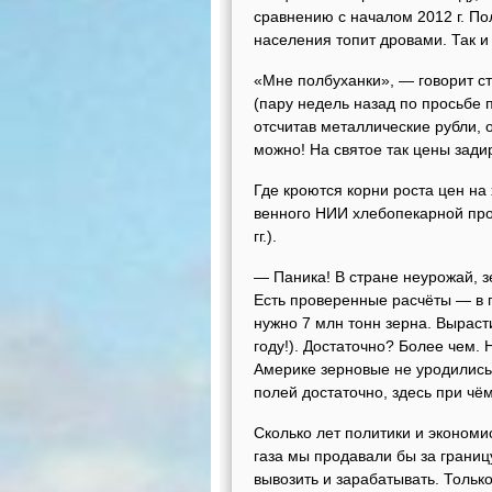
сравнению с началом 2012 г. По
населения топит дровами. Так 
«Мне полбуханки», — говорит cт
(пару недель назад по просьбе 
отсчитав металлические рубли, 
можно! На святое так цены зади
Где кроются корни роста цен на
венного НИИ хлебопекарной пр
гг.).
— Паника! В стране неурожай, зе
Есть проверенные расчёты — в 
нужно 7 млн тонн зерна. Выраст
году!). Достаточно? Более чем. Н
Америке зерновые не уродились.
полей достаточно, здесь при чё
Сколько лет политики и экономи
газа мы продавали бы за границу
вывозить и зарабатывать. Только