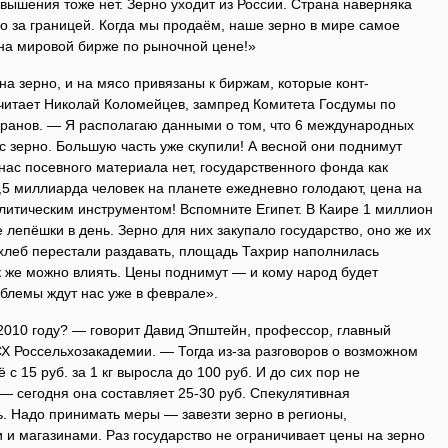
овышения тоже нет. Зерно уходит из России. Страна наверняка
но за границей. Когда мы продаём, наше зерно в мире самое
 на мировой бирже по рыночной цене!»
на зерно, и на мясо привязаны к биржам, которые конт­
итает Николай Коломейцев, зампред Комитета Госдумы по
теранов. — Я располагаю данными о том, что 6 международных
с зерно. Большую часть уже скупили! А весной они поднимут
 нас посевного материала нет, государственного фонда как
 1,5 миллиарда человек на планете ежедневно голодают, цена на
итическим инструментом! Вспомните Египет. В Каире 1 миллион
 лепёшки в день. Зерно для них закупало государство, оно же их
 хлеб перестали раздавать, площадь Тахрир наполнилась
к же можно влиять. Цены поднимут — и кому народ будет
блемы ждут нас уже в феврале».
 2010 году? — говорит Давид Эпштейн, профессор, главный
 Россельхозакадемии. — Тогда из-за разговоров о возможном
с 15 руб. за 1 кг выросла до 100 руб. И до сих пор не
— сегодня она составляет 25-30 руб. Спекулятивная
. Надо принимать меры — завезти зерно в регионы,
 и магазинами. Раз государство не ограничивает цены на зерно