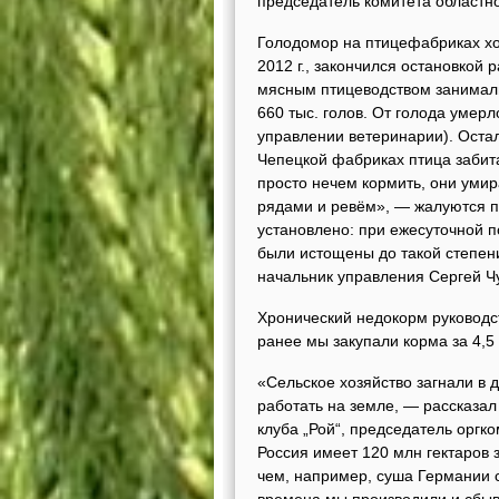
председатель комитета областно
Голодомор на птицефабриках хол
2012 г., закончился остановкой
мясным птицеводством занимали
660 тыс. голов. От голода умер
управлении ветеринарии). Остал
Чепецкой фабриках птица забит
просто нечем кормить, они умир
рядами и ревём», — жалуются 
установлено: при ежесуточной п
были истощены до такой степен
начальник управления Сергей Ч
Хронический недокорм руководс
ранее мы закупали корма за 4,5 
«Сельское хозяйство загнали в 
работать на земле, — рассказал
клуба „Рой“, председатель оргк
Россия имеет 120 млн гектаров 
чем, например, суша Германии с