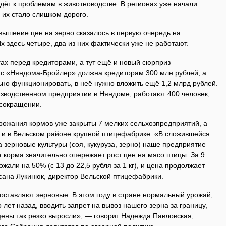
дёт к проблемам в животноводстве. В регионах уже начали
 их стало слишком дорого.
овышение цен на зерно сказалось в первую очередь на
х здесь четыре, два из них фактически уже не работают.
гах перед кредиторами, а тут ещё и новый сюрприз —
ас «Няндома-Бройлер» должна кредиторам 300 млн рублей, а
но функционировать, в неё нужно вложить ещё 1,2 млрд рублей.
зводственном предприятии в Няндоме, работают 400 человек,
 сокращении.
рожания кормов уже закрыты 7 мелких сельхозпред­приятий, а
т и в Вельском районе крупной птицефабрике. «В сложившейся
а зерновые культуры (соя, кукуруза, зерно) наше предприятие
на корма значительно опережает рост цен на мясо птицы. За 9
жали на 50% (с 13 до 22,5 рубля за 1 кг), и цена продолжает
сана Лукинюк, директор Вельской птицефабрики.
оставляют зерновые. В этом году в стране нормальный урожай,
 лет назад, вводить запрет на вывоз нашего зерна за границу,
цены так резко выросли», — говорит Надежда Павловская,