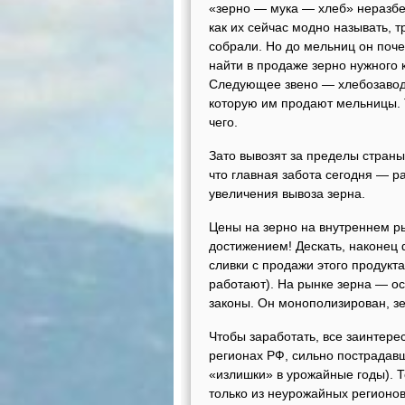
«зерно — мука — хлеб» неразбер
как их сейчас модно называть,
собрали. Но до мельниц он поче
найти в продаже зерно нужного к
Следующее звено — хлебозаводы
которую им продают мельницы. Т
чего.
Зато вывозят за пределы страны
что главная забота сегодня — р
увеличения вывоза зерна.
Цены на зерно на внутреннем р
достижением! Дескать, наконец 
сливки с продажи этого продукт
работают). На рынке зерна — о
законы. Он монополизирован, зе
Чтобы заработать, все заинтерес
регионах РФ, сильно пострадавш
«излишки» в урожайные годы). Т
только из неурожайных регионов