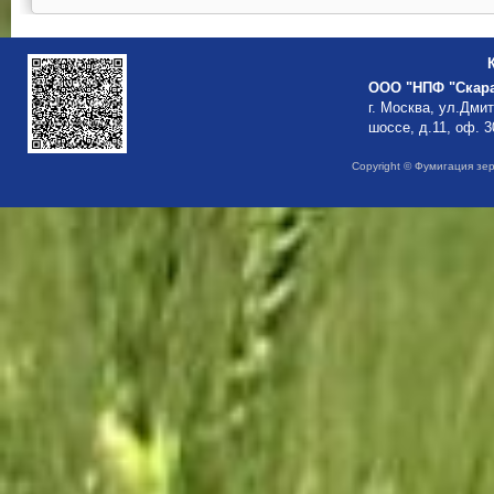
ООО "НПФ "Скар
г. Москва, ул.Дми
шоссе, д.11, оф. 3
Copyright © Фумигация зе