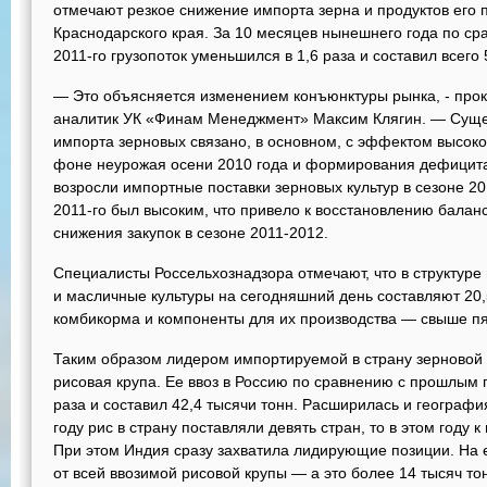
отмечают резкое снижение импорта зерна и продуктов его 
Краснодарского края. За 10 месяцев нынешнего года по с
2011-го грузопоток уменьшился в 1,6 раза и составил всего 
— Это объясняется изменением конъюнктуры рынка, - про
аналитик УК «Финам Менеджмент» Максим Клягин. — Сущ
импорта зерновых связано, в основном, с эффектом высок
фоне неурожая осени 2010 года и формирования дефицита
возросли импортные поставки зерновых культур в сезоне 2
2011-го был высоким, что привело к восстановлению балан
снижения закупок в сезоне 2011-2012.
Специалисты Россельхознадзора отмечают, что в структур
и масличные культуры на сегодняшний день составляют 20,
комбикорма и компоненты для их производства — свыше пя
Таким образом лидером импортируемой в страну зерновой
рисовая крупа. Ее ввоз в Россию по сравнению с прошлым 
раза и составил 42,4 тысячи тонн. Расширилась и географ
году рис в страну поставляли девять стран, то в этом году 
При этом Индия сразу захватила лидирующие позиции. На 
от всей ввозимой рисовой крупы — а это более 14 тысяч то