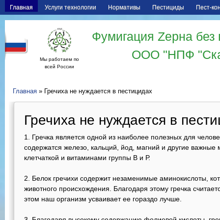
Главная
Услуги технологии
Нормативы
Пестициды
Пест-ко
Фумигация Zерна без 
ООО "НПФ "Ск
Мы работаем по
всей России
Главная
» Гречиха не нуждается в пестицидах
Гречиха не нуждается в пест
Гречка является одной из наиболее полезных для челове
содержатся железо, кальций, йод, магний и другие важные 
клетчаткой и витаминами группы В и Р.
Белок гречихи содержит незаменимые аминокислоты, кот
животного происхождения. Благодаря этому гречка считает
этом наш организм усваивает ее гораздо лучше.
Благодаря высокому содержанию фолиевой кислоты, греч