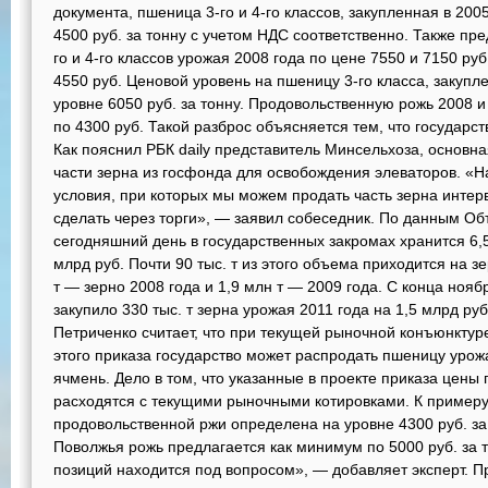
документа, пшеница 3-го и 4-го классов, закупленная в 200
4500 руб. за тонну с учетом НДС соответственно. Также пр
го и 4-го классов урожая 2008 года по цене 7550 и 7150 р
4550 руб. Ценовой уровень на пшеницу 3-го класса, закупл
уровне 6050 руб. за тонну. Продовольственную рожь 2008 и
по 4300 руб. Такой разброс объясняется тем, что государс
Как пояснил РБК daily представитель Минсельхоза, основн
части зерна из госфонда для освобождения элеваторов. «
условия, при которых мы можем продать часть зерна интер
сделать через торги», — заявил собеседник. По данным О
сегодняшний день в государственных закромах хранится 6,
млрд руб. Почти 90 тыс. т из этого объема приходится на зе
т — зерно 2008 года и 1,9 млн т — 2009 года. С конца нояб
закупило 330 тыс. т зерна урожая 2011 года на 1,5 млрд р
Петриченко считает, что при текущей рыночной конъюнктур
этого приказа государство может распродать пшеницу урожа
ячмень. Дело в том, что указанные в проекте приказа цены
расходятся с текущими рыночными котировками. К примеру
продовольственной ржи определена на уровне 4300 руб. за т
Поволжья рожь предлагается как минимум по 5000 руб. за 
позиций находится под вопросом», — добавляет эксперт. П