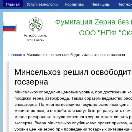
Главная
Услуги технологии
Нормативы
Пестициды
Пест-ко
Фумигация Zерна без 
ООО "НПФ "Ск
Мы работаем по
всей России
Главная
» Минсельхоз решил освободить элеваторы от госзерна
Минсельхоз решил освободит
госзерна
Минсельхоз определил ценовые уровни, при достижении кот
продажи зерна из госфонда. Таким образом ведомство расс
элеваторов. По многим позициям текущие рыночные цены 
министерством, и потребители могут быстро раскупить ячм
менее распродажа государственного зерна может лишить р
эксперты. Вчера Минсельхоз опубликовал проект приказа,
уровни цен на зерно при проведении товарных интервенций 