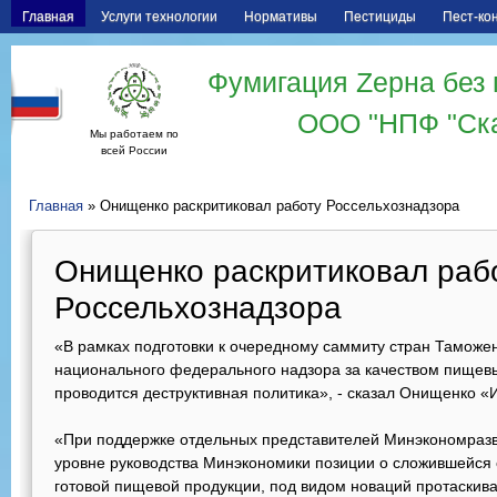
Главная
Услуги технологии
Нормативы
Пестициды
Пест-ко
Фумигация Zерна без 
ООО "НПФ "Ск
Мы работаем по
всей России
Главная
» Онищенко раскритиковал работу Россельхознадзора
Онищенко раскритиковал раб
Россельхознадзора
«В рамках подготовки к очередному саммиту стран Таможе
национального федерального надзора за качеством пищев
проводится деструктивная политика», - сказал Онищенко «
«При поддержке отдельных представителей Минэкономразв
уровне руководства Минэкономики позиции о сложившейся с
готовой пищевой продукции, под видом новаций протаскив