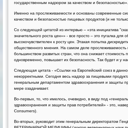
государственным надзором за качеством и безопасностью»
Именно на прослеживаемости и основаны современные сис
качеством и безопасностью пищевых продуктов (и не тольк
Со следующей цитатой из интервью – «эта инициатива "ска
значительного роста цен»» - все просто – это пугалка для 
высокочувствителен к росту цен. Этакая попытка дискредит
общественного мнения. На самом деле прослеживаемость 
большинством развитых стран, что она снижает стоимость 
одновременно, повышает их безопасность. Так будет и у на
Следующая цитата - «Ссылки на Европейский союз в данно
некорректными. Сегодня весь надзор за пищевыми продукт
генеральным департаментом здравоохранения и защиты пр
мере озадачивает.
Во-первых, то, что имелось, очевидно, в виду под «генер
здравоохранения и защиты прав потребителей» - это, нав
Consumers).
Во-вторых, руководит этим генеральным директоратом Генди
ВЕТЕРИНАРНОЙ МЕДИЦИНЫ (доктор ветеринарных наук по-