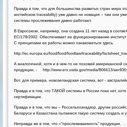
Правда в том, что для большинства развитых стран мира э
английском traceability) уже давно не новация – там они у
системы прослеживания давно работают.
В Евросоюзе, например, она создана 11 лет назад в соответ
EC/178/2002. Обеспечивает ее функционирование институт Euro
С принципами ее работы можно ознакомиться здесь.
http://ec.europa.eu/food/food/foodlaw/traceability/factsheet_t
А аналогичной, хотя и в чем-то не похожей американской
продукции, - http://www.ers.usda.gov/media/806613/aer830
Вот, для примера, новозеландская система, вот - австралийс
Правда и в том, что ТАКОЙ системы в России пока нет, хот
сертификации.
Правда и в том, что мы – Россельхознадзор, другие российс
Беларуси и Казахстана пытаемся такую систему создать и у
Неправда же в том, что «"прослеживаемость" продукции, …