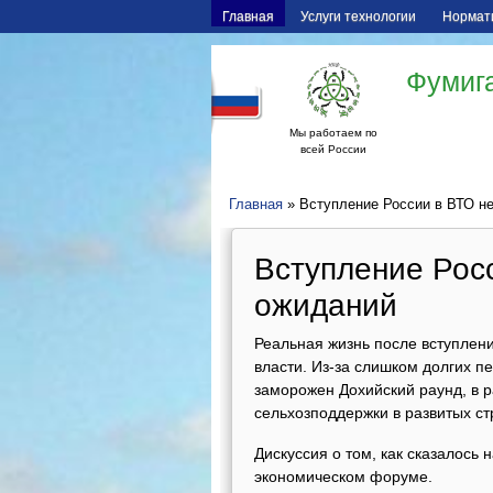
Главная
Услуги технологии
Нормат
Фумига
Мы работаем по
всей России
Главная
» Вступление России в ВТО н
Вступление Рос
ожиданий
Реальная жизнь после вступлен
власти. Из-за слишком долгих 
заморожен Дохийский раунд, в 
сельхозподдержки в развитых ст
Дискуссия о том, как сказалось
экономическом форуме.