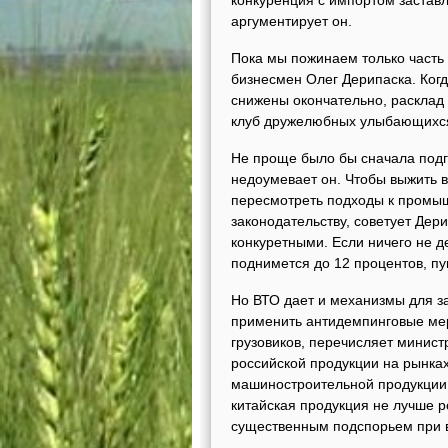
конкуренция с импортом заставл
аргументирует он.
Пока мы пожинаем только часть 
бизнесмен Олег Дерипаска. Ког
снижены окончательно, расклад м
клуб дружелюбных улыбающихся 
Не проще было бы сначала подгот
недоумевает он. Чтобы выжить в
пересмотреть подходы к промыш
законодательству, советует Дери
конкуретными. Если ничего не д
поднимется до 12 процентов, пу
Но ВТО дает и механизмы для з
применить антидемпинговые мер
грузовиков, перечисляет минист
российской продукции на рынках
машиностроительной продукции 
китайская продукция не лучше р
существенным подспорьем при 