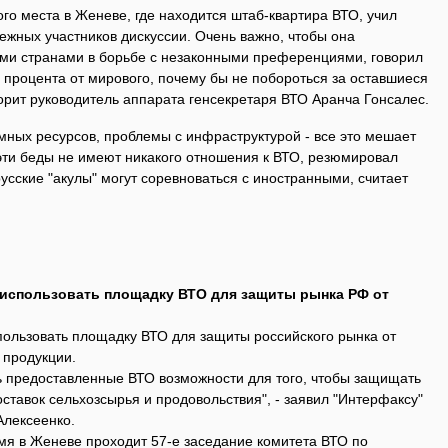
го места в Женеве, где находится штаб-квартира ВТО, учил
ежных участников дискуссии. Очень важно, чтобы она
ими странами в борьбе с незаконными преференциями, говорил
ри процента от мирового, почему бы не побороться за оставшиеся
орит руководитель аппарата генсекретаря ВТО Аранча Гонсалес.
мных ресурсов, проблемы с инфраструктурой - все это мешает
 эти беды не имеют никакого отношения к ВТО, резюмировал
сские "акулы" могут соревноваться с иностранными, считает
 использовать площадку ВТО для защиты рынка РФ от
пользовать площадку ВТО для защиты российского рынка от
 продукции.
ь предоставленные ВТО возможности для того, чтобы защищать
ставок сельхозсырья и продовольствия", - заявил "Интерфаксу"
Алексеенко.
мя в Женеве проходит 57-е заседание комитета ВТО по