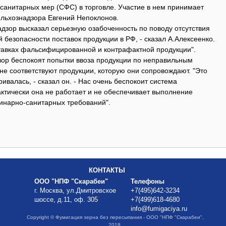
анитарных мер (СФС) в торговле. Участие в нем принимает
ельхознадзора Евгений Непоклонов.
дзор высказал серьезную озабоченность по поводу отсутствия
 безопасности поставок продукции в РФ, - сказал А.Алексеенко.
оставках фальсифицированной и контрафактной продукции".
зор беспокоят попытки ввоза продукции по неправильным
не соответствуют продукции, которую они сопровождают. "Это
ривалась, - сказал он. - Нас очень беспокоит система
ктически она не работает и не обеспечивает выполнение
инарно-санитарных требований".
КОНТАКТЫ
ООО "НПФ "Скарабеи"
Телефоны
г. Москва, ул.Дмитровское
+7(495)642-3234
шоссе, д.11, оф. 305
+7(499)618-4680
info@fumigaciya.ru
Copyright © Фумигация зерна без пересыпания - ООО "НПФ "Скарабеи",
2018.