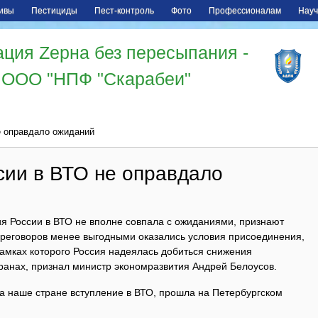
ивы
Пестициды
Пест-контроль
Фото
Профессионалам
Науч
ция Zерна без пересыпания -
ООО "НПФ "Скарабеи"
е оправдало ожиданий
сии в ВТО не оправдало
ия России в ВТО не вполне совпала с ожиданиями, признают
переговоров менее выгодными оказались условия присоединения,
рамках которого Россия надеялась добиться снижения
ранах, признал министр экономразвития Андрей Белоусов.
 на наше стране вступление в ВТО, прошла на Петербургском