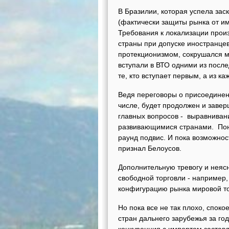
В Бразилии, которая успела заск
(фактически защиты рынка от имп
Требования к локализации произ
страны при допуске иностранцев
протекционизмом, сокрушался м
вступали в ВТО одними из после
те, кто вступает первым, а из 
Ведя переговоры о присоединени
числе, будет продолжен и завер
главных вопросов - выравниван
развивающимися странами. Поня
раунд подвис. И пока возможнос
признал Белоусов.
Дополнительную тревогу и неясн
свободной торговли - например
конфигурацию рынка мировой тор
Но пока все не так плохо, спок
стран дальнего зарубежья за год