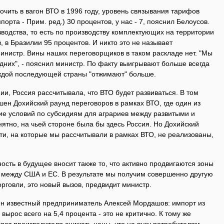
очить в вагон ВТО в 1996 году, уровень связывания тарифов
орта - Прим. ред.) 30 процентов, у нас - 7, пояснил Белоусов.
водства, то есть по производству комплектующих на территории
, в Бразилии 95 процентов. И никто это не называет
инистр. Вины наших переговорщиков в таком раскладе нет. "Мы
дних", - пояснил министр. По факту выигрывают больше всегда
каждой последующей страны "отжимают" больше.
и, Россия рассчитывала, что ВТО будет развиваться. В том
шен Дохийский раунд переговоров в рамках ВТО, где один из
ие условий по субсидиям для аграриев между развитыми и
тно, на чьей стороне была бы здесь Россия. Но Дохийский
ти, на которые мы рассчитывали в рамках ВТО, не реализованы,
ость в будущее вносит также то, что активно продвигаются зоны
, между США и ЕС. В результате мы получим совершенно другую
говли, это новый вызов, предвидит министр.
оен известный предприниматель Алексей Мордашов: импорт из
 вырос всего на 5,4 процента - это не критично. К тому же