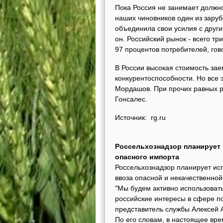
Пока Россия не занимает должно
наших чиновников один из заруб
объединила свои усилия с друг
он. Российский рынок - всего т
97 процентов потребителей, гов
В России высокая стоимость зае
конкурентоспособности. Но все
Мордашов. При прочих равных ру
Гонсалес.
Источник: rg.ru
Россельхознадзор планирует
опасного импорта
Россельхознадзор планирует ис
ввоза опасной и некачественной
"Мы будем активно использоват
российские интересы в сфере по
представитель службы Алексей 
По его словам, в настоящее вре