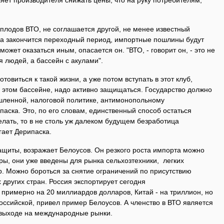
яет производителя снижать цены, что на руку потребителям,
плодов ВТО, не соглашается другой, не менее известный
да закончится переходный период, импортные пошлины будут
ожет оказаться иным, опасается он. "ВТО, - говорит он, - это не
людей, а бассейн с акулами".
овиться к такой жизни, а уже потом вступать в этот клуб,
 этом бассейне, надо активно защищаться. Государство должно
ленной, налоговой политике, антимонопольному
паска. Это, по его словам, единственный способ остаться
елать, то в не столь уж далеком будущем безработица
гает Дерипаска.
ащиты, возражает Белоусов. Он резкого роста импорта можно
ы, они уже введены для рынка сельхозтехники, легких
р. Можно бороться за снятие ограничений по присутствию
 других стран. Россия экспортирует сегодня
примерно на 20 миллиардов долларов, Китай - на триллион, но
оссийской, привел пример Белоусов. А членство в ВТО является
выходе на международные рынки.