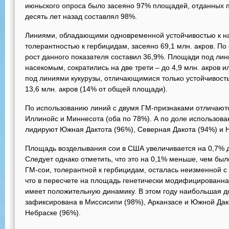
июньского опроса было засеяно 97% площадей, отданных п
десять лет назад составлял 98%.
Линиями, обладающими одновременной устойчивостью к н
толерантностью к гербицидам, засеяно 69,1 млн. акров. 
рост данного показателя составил 36,9%. Площади под лин
насекомым, сократились на две трети – до 4,9 млн. акров
под линиями кукурузы, отличающимися только устойчивость
13,6 млн. акров (14% от общей площади).
По использованию линий с двумя ГМ-признаками отличают
Иллинойс и Миннесота (оба по 78%). А по доле использова
лидируют Южная Дактота (96%), Северная Дакота (94%) и 
Площадь возделывания сои в США увеличивается на 0,7% д
Следует однако отметить, что это на 0,1% меньше, чем был
ГМ-сои, толерантной к гербицидам, осталась неизменной с п
что в пересчете на площадь генетически модифицированна
имеет положительную динамику. В этом году наибольшая д
зафиксирована в Миссисипи (98%), Арканзасе и Южной Дако
Небраске (96%).