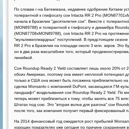
По словам г-на Бегеммана, недавнее одобрение Китаем ус
толерантной к глифосату сои Intacta RR 2 Pro (MON87701
начала в Бразилии "десятилетия сои". Вместе с толерантно
(MON89788) и толерантной к глифосату и дикамбра Roundu
(MON87708xMON89788), соя Intacta RR 2 Pro на протяжени
"мультимиллиардных" поступлений. В предстоящем сезоне M
RR 2 Pro в Бразилии на площади около 3 млн. акров. Это б
он в два раза масштабнее того, который продемонстриров
линейкой.
Соя Roundup Ready 2 Yield составляет лишь около 20% от 2
обоих Америках, поэтому она имеет неплохой потенциал дл
только в США она может быть посажена приблизительно на
сделка Monsanto с компанией DuPont, касающаяся ГМ-куль
ландшафт" возделывания сои Roundup Ready 2 Yield. По м
теперь может приблизиться к тому, чтобы занять все 75 мл
Штатах под сою. Это "вторая волна для разгона" сои Roundup
после того, как компания получит первый фиксированный п
На 2014 финансовый год ожидается рост прибылей Monsanto
хороших показателях уже сегодня по причине сохранения 