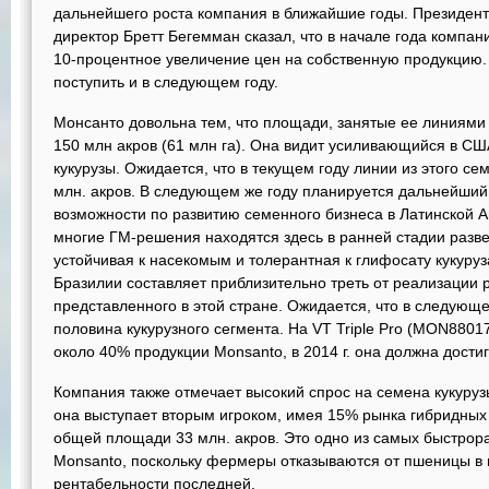
дальнейшего роста компания в ближайшие годы. Президент
директор Бретт Бегемман сказал, что в начале года комп
10-процентное увеличение цен на собственную продукцию
поступить и в следующем году.
Монсанто довольна тем, что площади, занятые ее линиями
150 млн акров (61 млн га). Она видит усиливающийся в СШ
кукурузы. Ожидается, что в текущем году линии из этого с
млн. акров. В следующем же году планируется дальнейший
возможности по развитию семенного бизнеса в Латинской Ам
многие ГМ-решения находятся здесь в ранней стадии разве
устойчивая к насекомым и толерантная к глифосату кукуру
Бразилии составляет приблизительно треть от реализации
представленного в этой стране. Ожидается, что в следующе
половина кукурузного сегмента. На VT Triple Pro (MON880
около 40% продукции Monsanto, в 2014 г. она должна дости
Компания также отмечает высокий спрос на семена кукуруз
она выступает вторым игроком, имея 15% рынка гибридных
общей площади 33 млн. акров. Это одно из самых быстрор
Monsanto, поскольку фермеры отказываются от пшеницы в п
рентабельности последней.