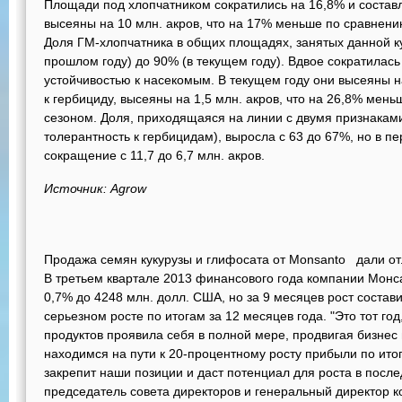
Площади под хлопчатником сократились на 16,8% и составл
высеяны на 10 млн. акров, что на 17% меньше по сравнен
Доля ГМ-хлопчатника в общих площадях, занятых данной ку
прошлом году) до 90% (в текущем году). Вдвое сократилас
устойчивостью к насекомым. В текущем году они высеяны на
к гербициду, высеяны на 1,5 млн. акров, что на 26,8% ме
сезоном. Доля, приходящаяся на линии с двумя признаками
толерантность к гербицидам), выросла с 63 до 67%, но в 
сокращение с 11,7 до 6,7 млн. акров.
Источник: Agrow
Продажа семян кукурузы и глифосата от Monsanto дали о
В третьем квартале 2013 финансового года компании Монс
0,7% до 4248 млн. долл. США, но за 9 месяцев рост состав
серьезном росте по итогам за 12 месяцев года. "Это тот го
продуктов проявила себя в полной мере, продвигая бизнес
находимся на пути к 20-процентному росту прибыли по ито
закрепит наши позиции и даст потенциал для роста в посл
председатель совета директоров и генеральный директор к