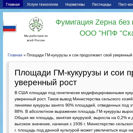
Главная
Услуги технологии
Нормативы
Пестициды
Пест-ко
Фумигация Zерна без 
ООО "НПФ "Ск
Мы работаем по
всей России
Главная
» Площади ГМ-кукурузы и сои продолжают свой уверенный
Площади ГМ-кукурузы и сои 
уверенный рост
В США площади под генетически модифицированными куку
уверенный рост. Таков вывод Министерства сельского хозя
линиями кукурузы занято 90% площадей, отведенных под эт
88%. В абсолютном выражении площадь ГМ-кукурузы выросл
Общая же площадь, занятая кукурузой, выросла на 0,2% и д
высокое значение, начиная с 1936 г. Министерство сельског
г. площадь под данной культурой может увеличиться еще 