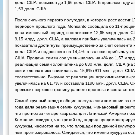
долл. США, повышен до 1,66 долл. США. В прошлом году а
1,63 долл. США.
После сильного первого полугодия, в котором рост достиг
периодом прошлого года, Monsanto сообщила об 11-процен
девятимесячный период, составившем 12,65 млрд. долл. С
9,15 млрд. долл. США, а валовая прибыль увеличилась на 
показатели достигнуты преимущественно за счет сегмента к
долл. США и подросшего на 14,4%, а валовая прибыль увел
США. Продажи семян сои уменьшились на 4% до 1,57 млрд.
реализации семян хлопчатника до 630 млн. долл. США (на 
сои и хлопчатника снизилась на 15,6% (911 млн. долл. США
соответственно. Выручка от реализации агрохимикатов выр
увеличилась на 61,7% и составила 1190 млн. долл. США. О
превысит верхнюю границу раннего прогноза и составит ок
Самый крупный вклад в общие поступления компании за п
года дала реализация семян кукурузы. Финансовый директ
что прогноз за четыре квартала для Латинской Америке поз
Компания ожидает, что третий год подряд продемонстриру
кукурузы, несмотря на то, что площади под данной культур
чем прогнозировалось. Ожидается, что именно кукуруза о