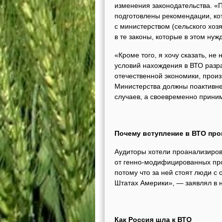
изменения законодательства. «
подготовлены рекомендации, ко
с министерством (сельского хоз
в те законы, которые в этом ну
«Кроме того, я хочу сказать, не
условий нахождения в ВТО разр
отечественной экономики, прои
Министерства должны поактивнее
случаев, а своевременно прини
Почему вступление в ВТО про
Аудиторы хотели проанализиров
от генно-модифицированных прод
потому что за ней стоят люди 
Штатах Америки», — заявлял в 
Как Россия шла к ВТО