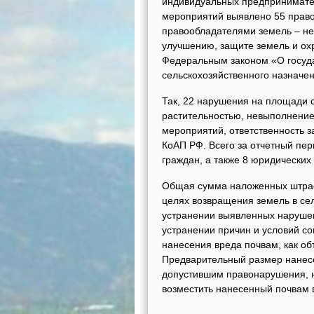
индивидуальных предпринимател
мероприятий выявлено 55 прав
правообладателями земель – н
улучшению, защите земель и ох
Федеральным законом «О госуд
сельскохозяйственного назначе
Так, 22 нарушения на площади с
растительностью, невыполнение
мероприятий, ответственность 
КоАП РФ. Всего за отчетный пер
граждан, а также 8 юридических
Общая сумма наложенных штрафов
целях возвращения земель в се
устранении выявленных нарушен
устранении причин и условий с
нанесения вреда почвам, как о
Предварительный размер нанесе
допустившим правонарушения, 
возместить нанесенный почвам 