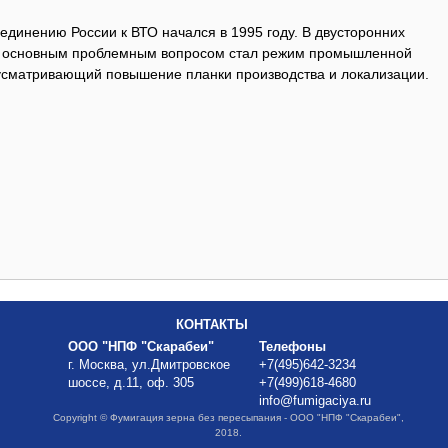
динению России к ВТО начался в 1995 году. В двусторонних
А основным проблемным вопросом стал режим промышленной
усматривающий повышение планки производства и локализации.
КОНТАКТЫ
ООО "НПФ "Скарабеи"
Телефоны
г. Москва, ул.Дмитровское
+7(495)642-3234
шоссе, д.11, оф. 305
+7(499)618-4680
info@fumigaciya.ru
Copyright © Фумигация зерна без пересыпания - ООО "НПФ "Скарабеи",
2018.