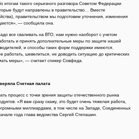
По итогам такого серьезного разговора Советом Федерации
торые будут направлены в правительство… Вместе
яйства), правительством мы подготовим уточнения, изменения
ждаются», — сообщила она.
 надо все сваливать на ВТО, нам нужно наоборот с учетом
аботать и принять дополнительные меры по защите нашей
зводителей, и способы таких форм поддержки имеются.
 работать, шевелиться, не доводить ситуацию до критических
мать меры», — считает спикер Совфеда.
веряла Счетная палата
ать процесс с точки зрения защиты отечественного рынка
уктов. «Я вам сразу скажу, это будет очень тяжелая работа,
с огромными миллиардами, в том числе на Западе, Соединенных
начале года глава ведомства Сергей Степашин.