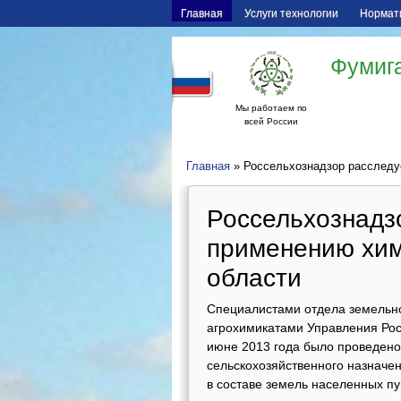
Главная
Услуги технологии
Нормат
Фумига
Мы работаем по
всей России
Главная
» Россельхознадзор расследу
Россельхознадз
применению хим
области
Специалистами отдела земельно
агрохимикатами Управления Рос
июне 2013 года было проведено
сельскохозяйственного назначен
в составе земель населенных пу