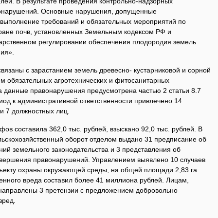
ей. В результате проведения контрольно-надзорных
онарушений. Основные нарушения, допущенные
евыполнение требований и обязательных мероприятий по
ране почв, установленных Земельным кодексом РФ и
арственном регулировании обеспечения плодородия земель
ния».
вязаны с зарастанием земель древесно- кустарниковой и сорной
м обязательных агротехнических и фитосанитарных
за данные правонарушения предусмотрена частью 2 статьи 8.7
иод к административной ответственности привлечено 14
 и 7 должностных лиц.
 составила 362,0 тыс. рублей, взыскано 92,0 тыс. рублей. В
льскохозяйственный оборот отделом выдано 31 предписание об
ий земельного законодательства и 3 представления об
овершения правонарушений. Управлением выявлено 10 случаев
бъекту охраны окружающей среды, на общей площади 2,83 га.
нного вреда составил более 41 миллиона рублей. Лицам,
направлены 3 претензии с предложением добровольно
вред.