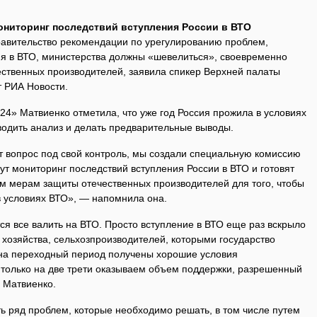
ониторинг последствий вступления России в ВТО
авительство рекомендации по урегулированию проблем,
ия в ВТО, министерства должны «шевелиться», своевременно
ственных производителей, заявила спикер Верхней палаты
 РИА Новости.
24» Матвиенко отметила, что уже год Россия прожила в условиях
водить анализ и делать предварительные выводы.
т вопрос под свой контроль, мы создали специальную комиссию
дут мониторинг последствий вступления России в ВТО и готовят
 мерам защиты отечественных производителей для того, чтобы
в условиях ВТО», — напомнила она.
тся все валить на ВТО. Просто вступление в ВТО еще раз вскрыло
хозяйства, сельхозпроизводителей, которыми государство
 на переходный период получены хорошие условия
 только на две трети оказываем объем поддержки, разрешенный
 Матвиенко.
сть ряд проблем, которые необходимо решать, в том числе путем