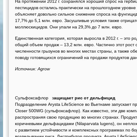
На протяжении 2012 г. сохранялся хороший спрос на герби
пестицидов остались практически на прошлогоднем уровне 
объясняет довольно сильное снижение спроса на фунгициды
17,7% до 5,1 млн. евро. Засушливые условия также отрицат
моллюскицидов. Они упали на 29,3% до 7 млн. евро.
Единственная категория, которая выросла в 2012 г. – это р
общий объем продаж – 13,2 млн. евро. Частично этот рост
численности грызунов во многих местах страны, а также о
поводу готовящихся ограничений на продажи продуктов дан
Источник: Agrow
Сульфоксафлор з
ащищает рис от дельфицид
Подразделение Arysta LifeScience во Вьетнаме запускает 
Closer 500WG (сульфоксафлор). Как известно, эти две комп
распространяя свою продукцию во многих странах. Продук
коричневыми дельфацидами (Nilaparvata lugens), он непло
с развитием устойчивости и комплексных программах по бо
возделывании риса. Дистрибутор продукта, Arysta LifeScien