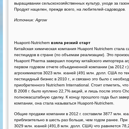
выращивании сельскохозяйственных культур, уходе за газ
Продукт нацелен, прежде всего, на любителей-садоводов.
Источник: Agrow
Huapont-Nutrichem
взяла резкий старт
Китайская химическая компания Huapont Nutrichem стала
пестицидов в стране (по объемам реализации). Это произош
Huapont Pharma завершил покупку китайского импортера агро
первом годовом отчете объединенной компании (за 2012 г.
агрохимикатов 3023 млн. юаней (491 млн. долл. США по тек
пестицидный бизнес в 2010 г., и связано это было с необх
приобретенного Nutrichem International. Стоит отметить, ч
В 2008 г. было куплено 22,7% акций, и лишь после этого C
полномасштабную сделку. К концу прошлого года был зав
компании, она стала называться Huapont-Nutrichem.
Общие продажи компании в 2012 г. составили 3877 млн. юа
приблизительно в шесть раз больше, чем годом ранее. При
3029 млн. юаней (491,8 млн. долл. США) что равняется 78