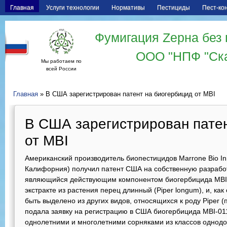
Главная
Услуги технологии
Нормативы
Пестициды
Пест-ко
Фумигация Zерна без 
ООО "НПФ "Ск
Мы работаем по
всей России
Главная
» В США зарегистрирован патент на биогербицид от MBI
В США зарегистрирован патен
от MBI
Американский производитель биопестицидов Marrone Bio Inn
Калифорния) получил патент США на собственную разработк
являющийся действующим компонентом биогербицида MBI-
экстракте из растения перец длинный (Piper longum), и, ка
быть выделено из других видов, относящихся к роду Piper (
подала заявку на регистрацию в США биогербицида MBI-01
однолетними и многолетними сорняками из классов однод