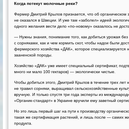
Когда потекут молочные реки?
Фермер Дмитрий Крылов признается, что об органическом
не оказался в Швеции. И уже там «заболел» идеей экологич
одного желания вести дело «по-новому» оказалось не дост
— Нужны знания, понимание того, как добиться урожая без
с сорняками, как и чем кормить скот, чтобы надои были до
фермерского хозяйства «ДАК», которое специализируется 
зааненской породы.
Хозяйство «ДАК» уже имеет специальный сертификат, подтв
много ни мало 100 гектаров) — экологически чистые.
Чтобы добиться этого, Дмитрий Крылов в течение трех лет 
не травил сорняки, выращивал сельскохозяйственные культу
вручную. И только спустя три года эксперты из междунаро
«Органик-стандарт» в Украине вручили ему заветный серти
Но это лишь первый шаг на пути к производству органичес
такая же сертификация растений, и лишь после — самих ж
продукта.