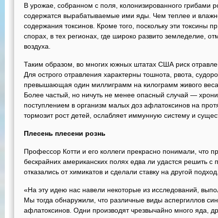
В урожае, собранном с поля, колонизированного грибами 
содержатся вырабатываемые ими яды. Чем теплее и влажне
содержания токсинов. Кроме того, поскольку эти токсины п
спорах, в тех регионах, где широко развито земледелие, о
воздуха.
Таким образом, во многих южных штатах США риск отравл
Для острого отравления характерны тошнота, рвота, судорог
превышающая один миллиграмм на килограмм живого веса,
Более частый, но ничуть не менее опасный случай — хрони
поступлением в организм малых доз афлатоксинов на прот
тормозит рост детей, ослабляет иммунную систему и сущес
Плесень плесени рознь
Профессор Котти и его коллеги прекрасно понимали, что п
бескрайних американских полях едва ли удастся решить с
отказались от химикатов и сделали ставку на другой подход
«На эту идею нас навели некоторые из исследований, выпо
Мы тогда обнаружили, что различные виды аспергиллов син
афлатоксинов. Одни производят чрезвычайно много яда, дру