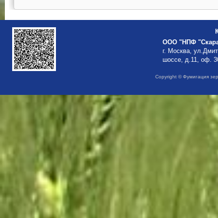
ООО "НПФ "Скар
г. Москва, ул.Дми
шоссе, д.11, оф. 3
Copyright © Фумигация зе