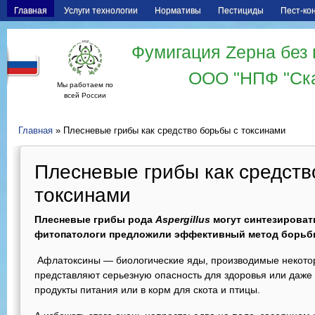
Главная
Услуги технологии
Нормативы
Пестициды
Пест-ко
Фумигация Zерна без 
ООО "НПФ "Ск
Мы работаем по
всей России
Главная
» Плесневые грибы как средство борьбы с токсинами
Плесневые грибы как средств
токсинами
Плесневые грибы рода
Aspergillus
могут синтезироват
фитопатологи предложили эффективный метод борьбы
Афлатоксины — биологические яды, производимые некот
представляют серьезную опасность для здоровья или даже 
продукты питания или в корм для скота и птицы.