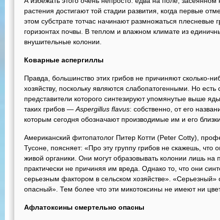
А избежать этого очень непросто: едва на поле, засеянном 
растения достигают той стадии развития, когда первые от
этом субстрате тотчас начинают размножаться плесневые 
горизонтах почвы. В теплом и влажном климате из единичн
внушительные колонии.
Коварные аспергиллы
Правда, большинство этих грибов не причиняют сколько-ни
хозяйству, поскольку являются слабопатогенными. Но есть
представители которого синтезируют упомянутые выше яд
таких грибов —
Aspergillus flavus
: собственно, от его назван
которым сегодня обозначают производимые им и его близк
Американский фитопатолог Питер Котти (Peter Cotty), проф
Тусоне, поясняет: «Про эту группу грибов не скажешь, что
живой органики. Они могут образовывать колонии лишь на 
практически не причиняя им вреда. Однако то, что они син
серьезным фактором в сельском хозяйстве». «Серьезный» 
опасный». Тем более что эти микотоксины не имеют ни цвета
Афлатоксины смертельно опасны