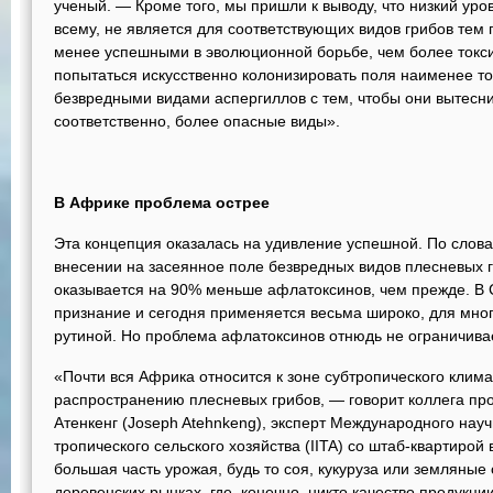
ученый. — Кроме того, мы пришли к выводу, что низкий уров
всему, не является для соответствующих видов грибов тем 
менее успешными в эволюционной борьбе, чем более токс
попытаться искусственно колонизировать поля наименее то
безвредными видами аспергиллов с тем, чтобы они вытесни
соответственно, более опасные виды».
В Африке проблема острее
Эта концепция оказалась на удивление успешной. По слов
внесении на засеянное поле безвредных видов плесневых 
оказывается на 90% меньше афлатоксинов, чем прежде. В
признание и сегодня применяется весьма широко, для мно
рутиной. Но проблема афлатоксинов отнюдь не ограничива
«Почти вся Африка относится к зоне субтропического клима
распространению плесневых грибов, — говорит коллега п
Атенкенг (Joseph Atehnkeng), эксперт Международного науч
тропического сельского хозяйства (IITA) со штаб-квартирой
большая часть урожая, будь то соя, кукуруза или земляные
деревенских рынках, где, конечно, никто качество продукци