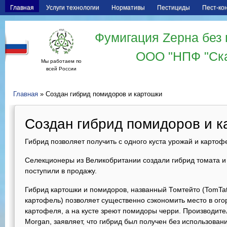
Главная
Услуги технологии
Нормативы
Пестициды
Пест-ко
Фумигация Zерна без 
ООО "НПФ "Ск
Мы работаем по
всей России
Главная
» Cоздан гибрид помидоров и картошки
Cоздан гибрид помидоров и к
Гибрид позволяет получить с одного куста урожай и картоф
Селекционеры из Великобритании создали гибрид томата и
поступили в продажу.
Гибрид картошки и помидоров, названный Томтейто (TomTato,
картофель) позволяет существенно сэкономить место в ого
картофеля, а на кусте зреют помидоры черри. Производит
Morgan, заявляет, что гибрид был получен без использован