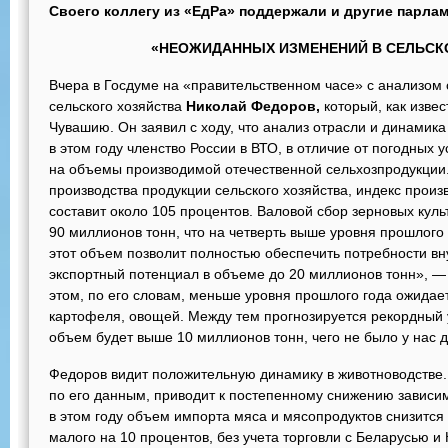
Своего коллегу из «ЕдРа» поддержали и другие парла
«НЕОЖИДАННЫХ ИЗМЕНЕНИЙ В СЕЛЬСК
Вчера в Госдуме на «правительственном часе» с анализом 
сельского хозяйства
Николай Федоров,
который, как изве
Чувашию. Он заявил с ходу, что анализ отрасли и динамика
в этом году членство России в ВТО, в отличие от погодных 
на объемы производимой отечественной сельхозпродукции.
производства продукции сельского хозяйства, индекс произв
составит около 105 процентов. Валовой сбор зерновых куль
90 миллионов тонн, что на четверть выше уровня прошлого
этот объем позволит полностью обеспечить потребности вн
экспортный потенциал в объеме до 20 миллионов тонн», — 
этом, по его словам, меньше уровня прошлого года ожидае
картофеля, овощей. Между тем прогнозируется рекордный 
объем будет выше 10 миллионов тонн, чего не было у нас д
Федоров видит положительную динамику в животноводстве. 
по его данным, приводит к постепенному снижению зависим
в этом году объем импорта мяса и мясопродуктов снизитс
малого на 10 процентов, без учета торговли с Беларусью и