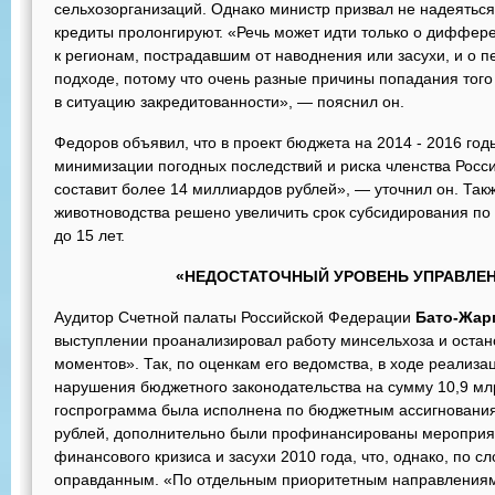
сельхозорганизаций. Однако министр призвал не надеяться 
кредиты пролонгируют. «Речь может идти только о диффе
к регионам, пострадавшим от наводнения или засухи, и о
подходе, потому что очень разные причины попадания того
в ситуацию закредитованности», — пояснил он.
Федоров объявил, что в проект бюджета на 2014 - 2016 год
минимизации погодных последствий и риска членства Росс
составит более 14 миллиардов рублей», — уточнил он. Так
животноводства решено увеличить срок субсидирования по
до 15 лет.
«НЕДОСТАТОЧНЫЙ УРОВЕНЬ УПРАВЛЕ
Аудитор Счетной палаты Российской Федерации
Бато-Жар
выступлении проанализировал работу минсельхоза и остан
моментов». Так, по оценкам его ведомства, в ходе реализ
нарушения бюджетного законодательства на сумму 10,9 млр
госпрограмма была исполнена по бюджетным ассигновани
рублей, дополнительно были профинансированы мероприя
финансового кризиса и засухи 2010 года, что, однако, по с
оправданным. «По отдельным приоритетным направлениям