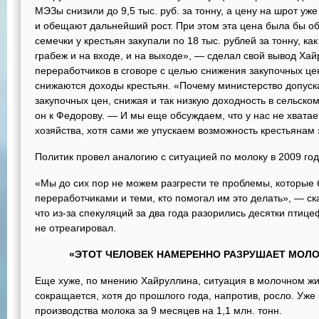
МЭЗы снизили до 9,5 тыс. руб. за тонну, а цену на шрот уже
и обещают дальнейший рост. При этом эта цена была бы об
семечки у крестьян закупали по 18 тыс. рублей за тонну, ка
грабеж и на входе, и на выходе», — сделал свой вывод Хай
переработчиков в сговоре с целью снижения закупочных цен
снижаются доходы крестьян. «Почему министерство допуск
закупочных цен, снижая и так низкую доходность в сельско
он к Федорову. — И мы еще обсуждаем, что у нас не хватае
хозяйства, хотя сами же упускаем возможность крестьянам 
Политик провел аналогию с ситуацией по молоку в 2009 год
«Мы до сих пор не можем разгрести те проблемы, которые
переработчиками и теми, кто помогал им это делать», — с
что из-за спекуляций за два года разорились десятки птиц
не отреагировал.
«ЭТОТ ЧЕЛОВЕК НАМЕРЕННО РАЗРУШАЕТ МОЛ
Еще хуже, по мнению Хайруллина, ситуация в молочном жив
сокращается, хотя до прошлого года, напротив, росло. Уже
производства молока за 9 месяцев на 1,1 млн. тонн.