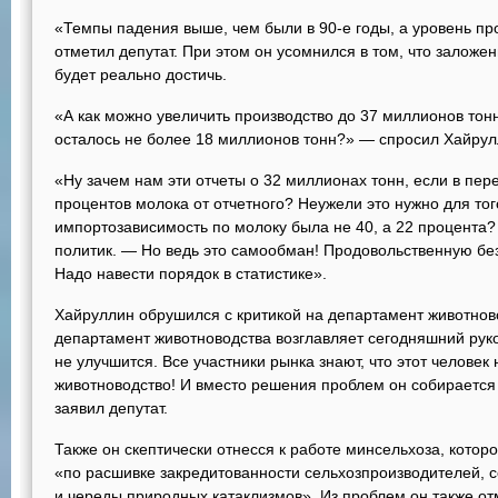
«Темпы падения выше, чем были в 90-е годы, а уровень пр
отметил депутат. При этом он усомнился в том, что заложе
будет реально достичь.
«А как можно увеличить производство до 37 миллионов тонн
осталось не более 18 миллионов тонн?» — спросил Хайрул
«Ну зачем нам эти отчеты о 32 миллионах тонн, если в пер
процентов молока от отчетного? Неужели это нужно для тог
импортозависимость по молоку была не 40, а 22 процента
политик. — Но ведь это самообман! Продовольственную бе
Надо навести порядок в статистике».
Хайруллин обрушился с критикой на департамент животново
департамент животноводства возглавляет сегодняшний руко
не улучшится. Все участники рынка знают, что этот челове
животноводство! И вместо решения проблем он собирается
заявил депутат.
Также он скептически отнесся к работе минсельхоза, которо
«по расшивке закредитованности сельхозпроизводителей, с
и череды природных катаклизмов». Из проблем он также о