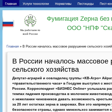
Главная
Услуги технологии
Нормативы
Пестициды
Пест-ко
Фумигация Zерна без 
ООО "НПФ "Ск
Мы работаем по
всей России
Главная
» В России началось массовое разрушение сельского хозяй
В России началось массовое
сельского хозяйства
Депутат-аграрий и совладелец группы «КВ-Агро» Айра
«правительственного часа» в Госдуме выступил с жес
России. Корреспондент «БИЗНЕС Online» услышала ра
темпах падения производства в молочном животноводст
о нежелании чиновников давать возможность крестьян
за 20 лет остатках зерна в закромах. Все это напряму
безопасности страны, однако минсельхоз занимается с