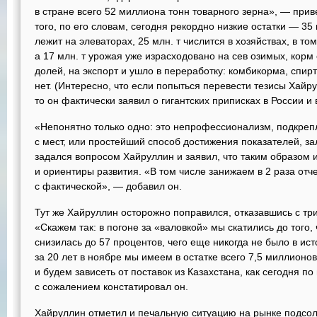
в стране всего 52 миллиона тонн товарного зерна», — прив
того, по его словам, сегодня рекордно низкие остатки — 35 м
лежит на элеваторах, 25 млн. т числится в хозяйствах, в то
а 17 млн. т урожая уже израсходовано на сев озимых, корм
долей, на экспорт и ушло в переработку: комбикорма, спирт
нет. (Интересно, что если попыться перевести тезисы Хайр
то он фактически заявил о гигантских приписках в России и
«Непонятно только одно: это непрофессионализм, подкреп
с мест, или простейший способ достижения показателей, 
задался вопросом Хайруллин и заявил, что таким образом 
и ориентиры развития. «В том числе занижаем в 2 раза от
с фактической», — добавил он.
Тут же Хайруллин осторожно поправился, отказавшись с три
«Скажем так: в погоне за «валовкой» мы скатились до того,
снизилась до 57 процентов, чего еще никогда не было в ис
за 20 лет в ноябре мы имеем в остатке всего 7,5 миллион
и будем зависеть от поставок из Казахстана, как сегодня п
с сожалением констатировал он.
Хайруллин отметил и печальную ситуацию на рынке подсол