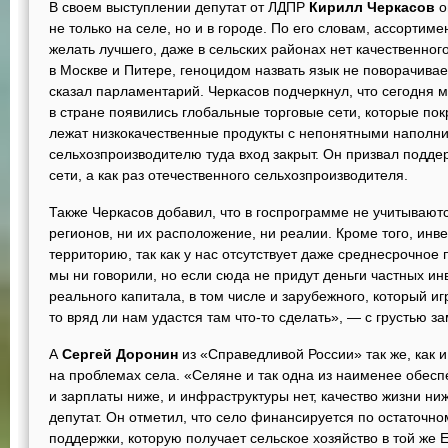
В своем выступлении депутат от ЛДПР
Кирилл Черкасов
о
не только на селе, но и в городе. По его словам, ассортим
желать лучшего, даже в сельских районах нет качественного
в Москве и Питере, геноцидом назвать язык не поворачивае
сказал парламентарий. Черкасов подчеркнул, что сегодня м
в стране появились глобальные торговые сети, которые пок
лежат низкокачественные продукты с непонятными наполни
сельхозпроизводителю туда вход закрыт. Он призвал поддер
сети, а как раз отечественного сельхозпроизводителя.
Также Черкасов добавил, что в госпрограмме не учитывают
регионов, ни их расположение, ни реалии. Кроме того, инве
территорию, так как у нас отсутствует даже среднесрочное
мы ни говорили, но если сюда не придут деньги частных ин
реального капитала, в том числе и зарубежного, который и
то вряд ли нам удастся там что-то сделать», — с грустью за
А
Сергей Доронин
из «Справедливой России» так же, как и
на проблемах села. «Селяне и так одна из наименее обесп
и зарплаты ниже, и инфраструктуры нет, качество жизни н
депутат. Он отметил, что село финансируется по остаточно
поддержки, которую получает сельское хозяйство в той же