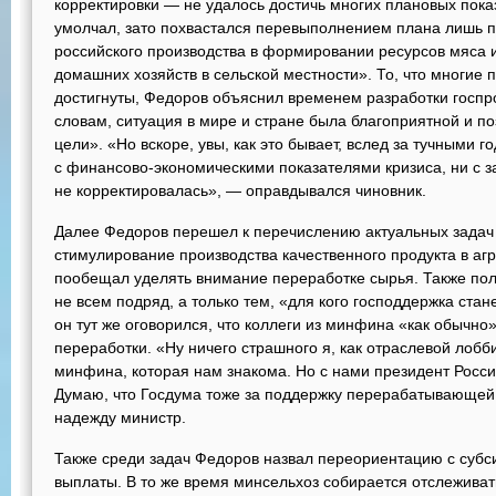
корректировки — не удалось достичь многих плановых пока
умолчал, зато похвастался перевыполнением плана лишь 
российского производства в формировании ресурсов мяса 
домашних хозяйств в сельской местности». То, что многие
достигнуты, Федоров объяснил временем разработки госпр
словам, ситуация в мире и стране была благоприятной и п
цели». «Но вскоре, увы, как это бывает, вслед за тучными 
с финансово-экономическими показателями кризиса, ни с з
не корректировалась», — оправдывался чиновник.
Далее Федоров перешел к перечислению актуальных задач 
стимулирование производства качественного продукта в агр
пообещал уделять внимание переработке сырья. Также пол
не всем подряд, а только тем, «для кого господдержка ста
он тут же оговорился, что коллеги из минфина «как обычно
переработки. «Ну ничего страшного я, как отраслевой лобби
минфина, которая нам знакома. Но с нами президент Росси
Думаю, что Госдума тоже за поддержку перерабатывающе
надежду министр.
Также среди задач Федоров назвал переориентацию с субс
выплаты. В то же время минсельхоз собирается отслеживат