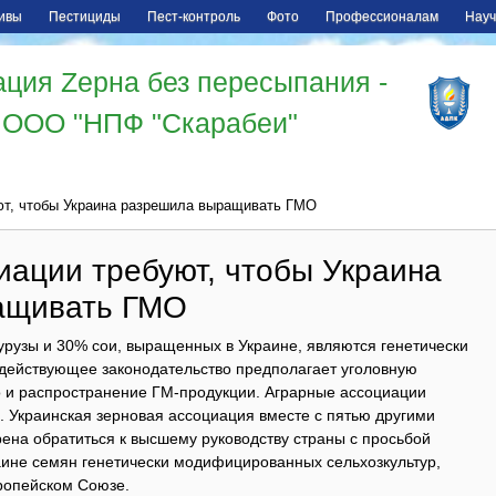
ивы
Пестициды
Пест-контроль
Фото
Профессионалам
Науч
ция Zерна без пересыпания -
ООО "НПФ "Скарабеи"
ют, чтобы Украина разрешила выращивать ГМО
иации требуют, чтобы Украина
ащивать ГМО
урузы и 30% сои, выращенных в Украине, являются генетически
действующее законодательство предполагает уголовную
во и распространение ГМ-продукции. Аграрные ассоциации
 Украинская зерновая ассоциация вместе с пятью другими
на обратиться к высшему руководству страны с просьбой
аине семян генетически модифицированных сельхозкультур,
ропейском Союзе.