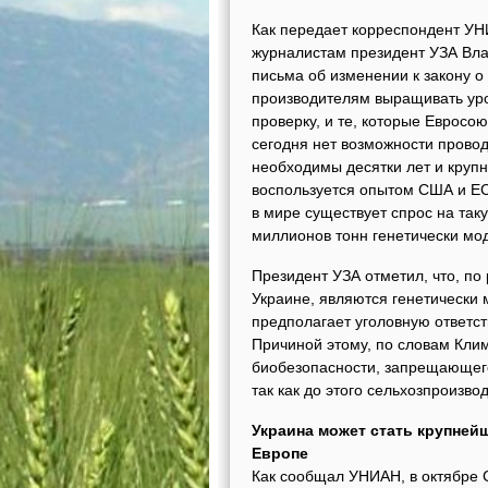
Как передает корреспондент УН
журналистам президент УЗА Вл
письма об изменении к закону 
производителям выращивать уро
проверку, и те, которые Евросою
сегодня нет возможности провод
необходимы десятки лет и крупн
воспользуется опытом США и ЕС
в мире существует спрос на так
миллионов тонн генетически мо
Президент УЗА отметил, что, по
Украине, являются генетически
предполагает уголовную ответст
Причиной этому, по словам Кли
биобезопасности, запрещающего
так как до этого сельхозпроиз
Украина может стать крупней
Европе
Как сообщал УНИАН, в октябре 