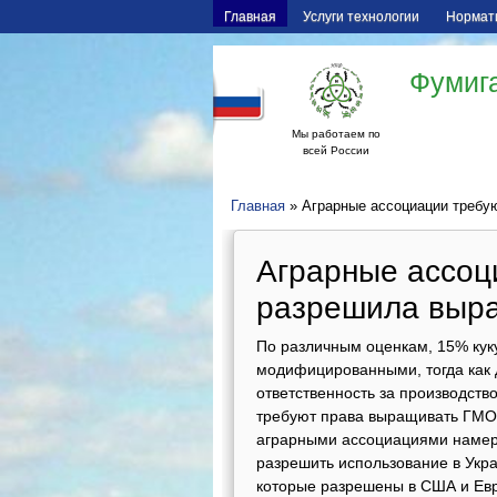
Главная
Услуги технологии
Нормат
Фумига
Мы работаем по
всей России
Главная
» Аграрные ассоциации требу
Аграрные ассоц
разрешила выр
По различным оценкам, 15% кук
модифицированными, тогда как 
ответственность за производст
требуют права выращивать ГМО.
аграрными ассоциациями намере
разрешить использование в Укр
которые разрешены в США и Ев