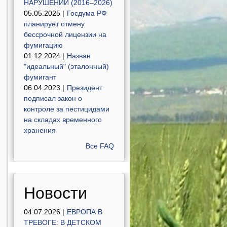
НАРУШЕНИЙ (2016–2026)
05.05.2025 |
Госдума РФ
планирует отмену
бессрочной лицензии на
фумигацию
01.12.2024 |
Назван
"идеальный" (эталонный)
фумигант
06.04.2023 |
Президент
подписал закон о
контроле за пестицидами
на складах временного
хранения
Все FAQ
Новости
04.07.2026 |
ЕВРОПА В
ТРЕВОГЕ: В ДЕТСКОМ