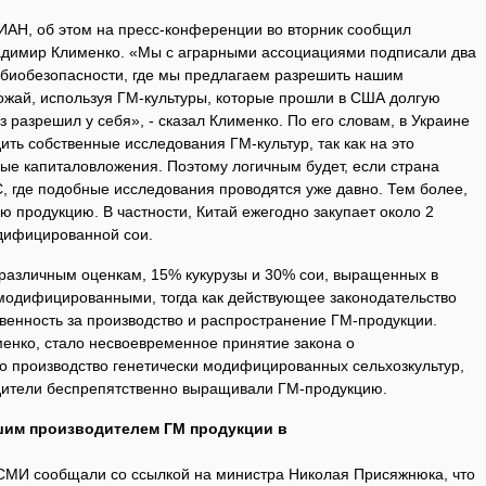
ИАН, об этом на пресс-конференции во вторник сообщил
адимир Клименко. «Мы с аграрными ассоциациями подписали два
о биобезопасности, где мы предлагаем разрешить нашим
жай, используя ГМ-культуры, которые прошли в США долгую
з разрешил у себя», - сказал Клименко. По его словам, в Украине
ить собственные исследования ГМ-культур, так как на это
ые капиталовложения. Поэтому логичным будет, если страна
, где подобные исследования проводятся уже давно. Тем более,
ую продукцию. В частности, Китай ежегодно закупает около 2
дифицированной сои.
 различным оценкам, 15% кукурузы и 30% сои, выращенных в
 модифицированными, тогда как действующее законодательство
венность за производство и распространение ГМ-продукции.
менко, стало несвоевременное принятие закона о
 производство генетически модифицированных сельхозкультур,
водители беспрепятственно выращивали ГМ-продукцию.
шим производителем ГМ продукции в
СМИ сообщали со ссылкой на министра Николая Присяжнюка, что