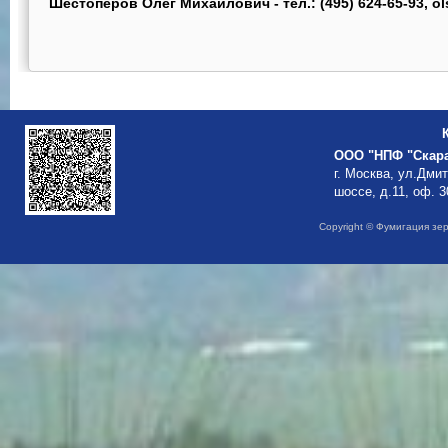
Шестоперов Олег Михайлович - тел.: (495) 624-65-93, o
ООО "НПФ "Скар
г. Москва, ул.Дми
шоссе, д.11, оф. 3
Copyright © Фумигация зе