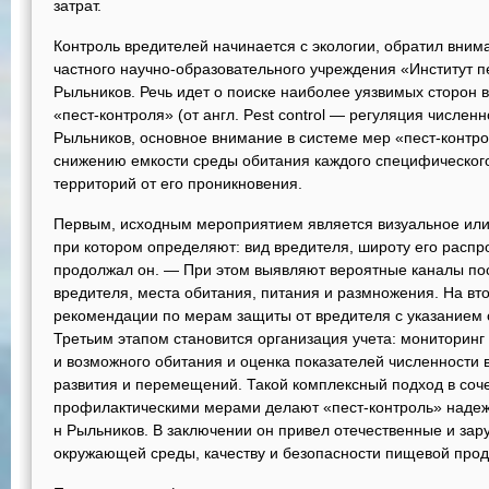
затрат.
Контроль вредителей начинается с экологии, обратил вним
частного научно-образовательного учреждения «Институт 
Рыльников. Речь идет о поиске наиболее уязвимых сторон 
«пест-контроля» (от англ. Pest control — регуляция численн
Рыльников, основное внимание в системе мер «пест-контр
снижению емкости среды обитания каждого специфического
территорий от его проникновения.
Первым, исходным мероприятием является визуальное или
при котором определяют: вид вредителя, широту его распр
продолжал он. — При этом выявляют вероятные каналы п
вредителя, места обитания, питания и размножения. На вт
рекомендации по мерам защиты от вредителя с указанием 
Третьим этапом становится организация учета: мониторинг
и возможного обитания и оценка показателей численности 
развития и перемещений. Такой комплексный подход в соч
профилактическими мерами делают «пест-контроль» наде
н Рыльников. В заключении он привел отечественные и за
окружающей среды, качеству и безопасности пищевой прод