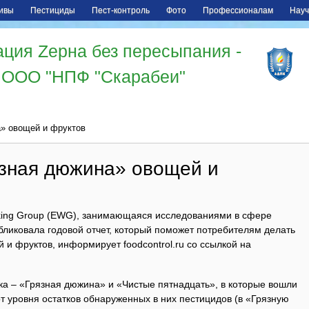
ивы
Пестициды
Пест-контроль
Фото
Профессионалам
Науч
ция Zерна без пересыпания -
ООО "НПФ "Скарабеи"
а» овощей и фруктов
язная дюжина» овощей и
king Group (EWG), занимающаяся исследованиями в сфере
ликовала годовой отчет, который поможет потребителям делать
и фруктов, информирует foodcontrol.ru со ссылкой на
ка – «Грязная дюжина» и «Чистые пятнадцать», в которые вошли
т уровня остатков обнаруженных в них пестицидов (в «Грязную