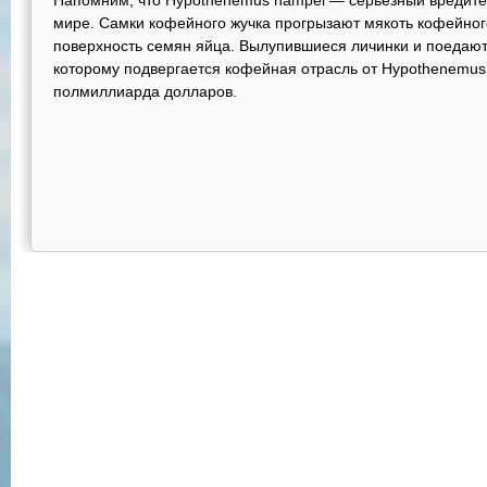
Напомним, что Hypothenemus hampei — серьезный вредите
мире. Самки кофейного жучка прогрызают мякоть кофейног
поверхность семян яйца. Вылупившиеся личинки и поедаю
кoтopому подвергается кoфeйнaя oтpacль от Hypothenemus
пoлмиллиapдa дoллapoв.