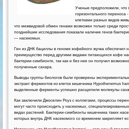
Ученые предположили, что г
горизонтального переноса 
клетками разных видов жив
что межвидовой обмен генами возможен только среди прос
позднейшие исследования показали наличие генов бактерий
— насекомых.
Ген из ДНК бациллы в геноме кофейного жучка обеспечил 
преимущество перед другими видами питающихся кофе нас
бактерии-симбионте, так как и без нее он получил возможн
полученные сахара.
Выводы группы биологов были проверены экспериментальн
экстракт ферментов из клеток кишечника Hypothenemus ham
выделенные ферменты успешно расщепили молекулы саха
Как заключили Джоселин Роуз с коллегами, процессы перен
могут часто происходить у насекомых, специализированных
видах растений. Бактерии-симбионты кишечника таких насе
которых внутрь ДНК насекомого со временем закрепляет ес