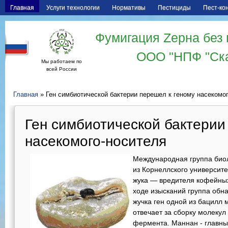
Главная
Услуги технологии
Нормативы
Пестициды
Пест-ко
Фумигация Zерна без 
ООО "НПФ "Ск
Мы работаем по
всей России
Главная
» Ген симбиотической бактерии перешел к геному насекомо
Ген симбиотической бактерии
насекомого-носителя
Международная группа биол
из Корнеллского университе
жука — вредителя кофейны
ходе изысканий группа обн
жучка ген одной из бацилл 
отвечает за сборку молек
фермента. Маннан - главны