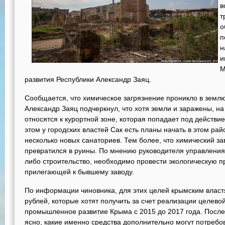
в
т
о
п
н
и
М
развития Республики Александр Заяц.
Сообщается, что химическое загрязнение проникло в землю 
Александр Заяц подчеркнул, что хотя земли и заражены, н
относятся к курортной зоне, которая попадает под действи
этом у городских властей Сак есть планы начать в этом рай
несколько новых санаториев. Тем более, что химический за
превратился в руины. По мнению руководителя управления,
либо строительство, необходимо провести экологическую п
прилегающей к бывшему заводу.
По информации чиновника, для этих целей крымским влас
рублей, которые хотят получить за счет реализации целев
промышленное развитие Крыма с 2015 до 2017 года. После 
ясно, какие именно средства дополнительно могут потребо