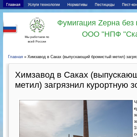
Главная
Услуги технологии
Нормативы
Пестициды
Пест-ко
Фумигация Zерна без 
ООО "НПФ "Ск
Мы работаем по
всей России
Главная
» Химзавод в Саках (выпускающий бромистый метил) загря
Химзавод в Саках (выпускаю
метил) загрязнил курортную з
Ч
к
з
з
1
с