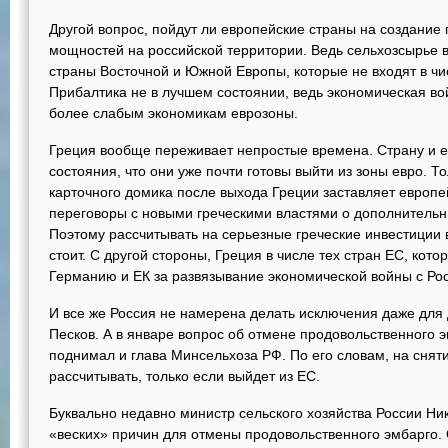
Другой вопрос, пойдут ли европейские страны на создани
мощностей на российской территории. Ведь сельхозсырье 
страны Восточной и Южной Европы, которые не входят в чи
Прибалтика не в лучшем состоянии, ведь экономическая во
более слабым экономикам еврозоны.
Греция вообще переживает непростые времена. Страну и е
состояния, что они уже почти готовы выйти из зоны евро. Т
карточного домика после выхода Греции заставляет европе
переговоры с новыми греческими властями о дополнитель
Поэтому рассчитывать на серьезные греческие инвестиции 
стоит. С другой стороны, Греция в числе тех стран ЕС, кото
Германию и ЕК за развязывание экономической войны с Ро
И все же Россия не намерена делать исключения даже для 
Песков. А в январе вопрос об отмене продовольственного 
поднимал и глава Минсельхоза РФ. По его словам, на снят
рассчитывать, только если выйдет из ЕС.
Буквально недавно министр сельского хозяйства России Ник
«веских» причин для отмены продовольственного эмбарго. 