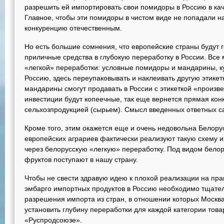
разрешить ей импортировать свои помидоры в Россию в кач
Главное, чтобы эти помидоры в чистом виде не попадали н
конкуренцию отечественным.
Но есть большие сомнения, что европейские страны будут 
приличные средства в глубокую переработку в России. Все
«легкой» переработки: условные помидоры и мандарины, кур
Россию, здесь переупаковывать и наклеивать другую этикетк
мандарины смогут продавать в России с этикеткой «произве
инвестиции будут копеечные, так еще вернется прямая кон
сельхозпродукцией (сырьем). Смысл введенных ответных сан
Кроме того, этим окажется еще и очень недовольна Белору
европейских аграриев фактически реализуют такую схему и
через белорусскую «легкую» переработку. Под видом бело
фруктов поступают в нашу страну.
Чтобы не свести здравую идею к плохой реализации на прак
эмбарго импортных продуктов в Россию необходимо тщател
разрешения импорта из стран, в отношении которых Москва
установить глубину переработки для каждой категории товар
«Руспродсоюзе».