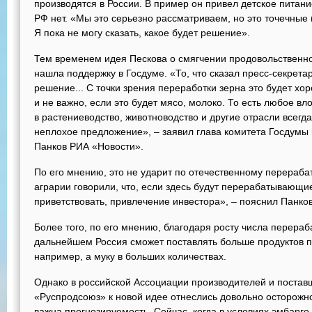
производятся в России. В пример он привел детское питание
РФ нет. «Мы это серьезно рассматриваем, но это точечные 
Я пока не могу сказать, какое будет решение».
Тем временем идея Пескова о смягчении продовольственно
нашла поддержку в Госдуме. «То, что сказал пресс-секрета
решение... С точки зрения переработки зерна это будет хо
и не важно, если это будет мясо, молоко. То есть любое в
в растениеводство, животноводство и другие отрасли всегда
неплохое предложение», – заявил глава комитета Госдумы
Панков РИА «Новости».
По его мнению, это не ударит по отечественному перераб
аграрии говорили, что, если здесь будут перерабатывающие
приветствовать, привлечение инвестора», – пояснил Панков
Более того, по его мнению, благодаря росту числа перер
дальнейшем Россия сможет поставлять больше продуктов пе
например, а муку в больших количествах.
Однако в российской Ассоциации производителей и постав
«Руспродсоюз» к новой идее отнеслись довольно осторожн
важна прогнозируемость. Сейчас, когда в условиях эмбарго