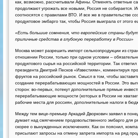
как, возможно, рассчитывали Афины. Отменять ответные са
продолжают угрожать все новыми, Россия не собирается. 
соотносятся с правилами ВТО. И все же в правительстве со
продуктовое эмбарго так, чтобы Россия выиграла от этого 
«Есть большие сомнения, что европейские страны буду
приличные средства в глубокую переработку в России»
Москва может разрешить импорт сельхозпродукции из стран
отношении России, только при одном условии – обязатель
продуктового сырья на российской территории. Так ответил
президента Дмитрий Песков «Известиям», комментируя про
фруктов на российский рынок. Смысл в том, чтобы заставит
создание перерабатывающих мощностей в России. Это выго
сторон: во-первых, потекут дополнительные прямые инвест
перерабатывающие мощности (которых в России не хватает)
рабочие места для россиян, дополнительные налоги в бюдже
Между тем вице-премьер Аркадий Дворкович заявил в понед
думает над смягчением продовольственного эмбарго для ря
скорее о вынужденных исключениях. Как он пояснил, компа
присылают запросы на отмену запрета импорта на ряд прод