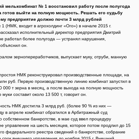
й мелькомбинат № 1 восстановил работу после полугода
а готов выйти на полную мощность. Решать его судьбу
ому предприятие должно почти 3 млрд рублей
 (НМК, входит в агрохолдинг «Ого») в начале 2015 г.
 рассказал исполнительный директор предприятия Дмитрий
 не работал более полугода — устранял нарушения,
объяснил он.
ралом зернопереработчиков, выпускает муку, отруби, манную
 простоя НМК реконструировал производственные площади, на
 млн руб. Первую производственную линию комбинат запустил в
0 000 т зерна в месяц, а после выхода на полную мощность
 муки составит около 13 500 т, говорит он.
нность НМК достигла 3 млрд руб. (более 90 % из них —
ду в апреле комбинат обратился в Арбитражный суд
о собственном банкротстве, в мае суд ввел процедуру
е управление на шесть месяцев, которое потом продлил до 15
го федерального реестра сведений о банкротстве, собрание
 срок внешнего управления до ноября 2015 г. Внешний