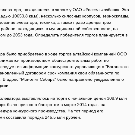
 элеватора, находящееся в залоге у ОАО «Россельхозбанк». Это
дью 10650,8 кв.м), несколько силосных корпусов, зерносклады,
ование элеватора, техника, а также право аренды трех
м районе, находящихся в муниципальной собственности, на
ом до 2053 года. Определить победителя торгов планируется в
ора было приобретено в ходе торгов алтайской компанией ООО
анимается производством общестроительных работ по
к следует из информации конкурсного управляющего "Баганского
тановленный договором срок компания свои обязанности по
. В адрес "Монолит Сибирь" было направлено уведомление о
дажи.
элеватора выставлялось на торги с начальной ценой 308,9 млн
р» было признано банкротом в марте 2014 года - на
дура конкурсного производства. На тот период его
ми составила порядка 246,5 млн рублей.