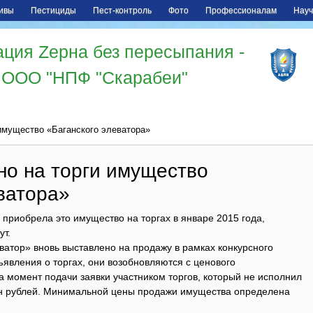
ивы
Пестициды
Пест-контроль
Фото
Профессионалам
Науч
ция Zерна без пересыпания -
ООО "НПФ "Скарабеи"
имущество «Баганского элеватора»
но на торги имущество
ватора»
 приобрела это имущество на торгах в январе 2015 года,
ут.
атор» вновь выставлено на продажу в рамках конкурсного
бъявления о торгах, они возобновляются с ценового
 момент подачи заявки участником торгов, который не исполнил
 млн рублей. Минимальной цены продажи имущества определена