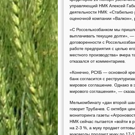
управляющий НМК Алексей Габи
деятельности НМК: «Стабильно
оценочной компании «Валкон», 
«С Россельхозбанком мы пришл
выплачивать текущие долги», — 
договоренности с Россельхозба
работе предприятия с целью ег
местного производства» вчера т
отказался от комментариев.
«Конечно, РСХБ — основной кре
банк согласится с реструктуриз
мировое соглашение. Однако в 
мирового соглашения», — сказа
Мелькомбинату «дан второй шанс
говорит Трубачев. С октября це
мониторинга газеты «Агроновост
НМК сейчас пытается «войти в 
на 2-3 %, а муку продает оптовым
мукомолы продают муку по 17-17