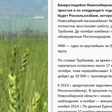
Банкротящийся Новосибирски
простоя и со следующего год
будет Россельхозбанк, котор
Новосибирский мелькомбинат № 1
полностью восстановит работу,
Трубачев. До октября комбинат
обнаруженные Ростехнадзором, 
НМК — один из крупнейших за У
крупу.
По словам Трубачева, за время
перезапуск потрачено около 17
октябре, пока перерабатывает 1
дойдет до 18 000 т; производство
К 2013 г. кредиторская задолже
Россельхозбанку). В прошлом го
Новосибирской области с иском 
наблюдения, в ноябре — внешне
ноября 2014 г. По данным Едино
кредиторов 10 ноября увеличило