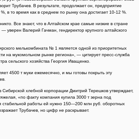
ворит Трубачев. В результате, продолжает он, предприятие
%, в то время как в среднем по рынку она достигает 10-12 %.
икто. Все знают, что в Алтайском крае самые низкие в стране
 — уверен Валерий Гачман, гендиректор крупного алтайского
рского мелькомбината № 1 является одной из приоритетных
сти на мукомольном рынке региона», — цитирует пресс-служба
тра сельского хозяйства Георгия Иващенко.
яет 4500 т муки ежемесячно, и мы готовы покрыть эту
ев.
в Сибирской хлебной корпорации Дмитрий Терешков утверждает,
тяжелая, «по факту компания купила 3000 т зерна под
ля стабильной работы ей нужно 150—200 млн руб. оборотных
возражает Трубачев, но цифр не раскрывает.