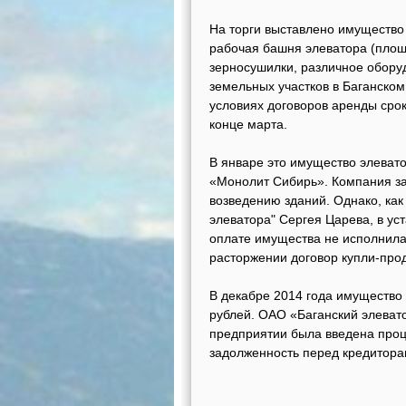
На торги выставлено имущество
рабочая башня элеватора (площа
зерносушилки, различное оборуд
земельных участков в Баганско
условиях договоров аренды срок
конце марта.
В январе это имущество элеват
«Монолит Сибирь». Компания з
возведению зданий. Однако, ка
элеватора" Сергея Царева, в ус
оплате имущества не исполнила
расторжении договор купли-про
В декабре 2014 года имущество 
рублей. ОАО «Баганский элевато
предприятии была введена проце
задолженность перед кредитора