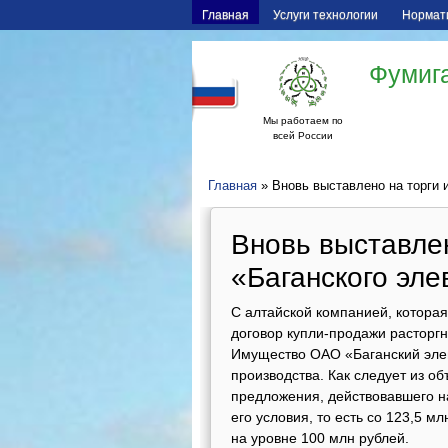
Главная
Услуги технологии
Нормат
Фумига
Мы работаем по
всей России
Главная
» Вновь выставлено на торги 
Вновь выставле
«Баганского эле
С алтайской компанией, которая
договор купли-продажи расторгн
Имущество ОАО «Баганский элев
производства. Как следует из о
предложения, действовавшего на
его условия, то есть со 123,5
на уровне 100 млн рублей.