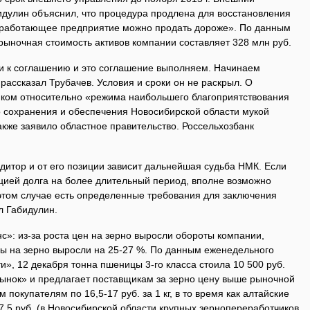
дулин объяснил, что процедура продлена для восстановления
 работающее предприятие можно продать дороже». По данным
рыночная стоимость активов компании составляет 328 млн руб.
и к соглашению и это соглашение выполняем. Начинаем
рассказал Трубачев. Условия и сроки он не раскрыл. О
нком относительно «режима наибольшего благоприятствования
о сохранения и обеспечения Новосибирской области мукой
акже заявило областное правительство. Россельхозбанк
дитор и от его позиции зависит дальнейшая судьба НМК. Если
ацией долга на более длительный период, вполне возможно
этом случае есть определенные требования для заключения
л Габидулин.
»: из-за роста цен на зерно выросли обороты компании,
ны на зерно выросли на 25-27 %. По данным еженедельного
и», 12 декабря тонна пшеницы 3-го класса стоила 10 500 руб.
рынок» и предлагает поставщикам за зерно цену выше рыночной
 покупателям по 16,5-17 руб. за 1 кг, в то время как алтайские
,5 руб. (в Новосибирской области крупных зернопереработчиков