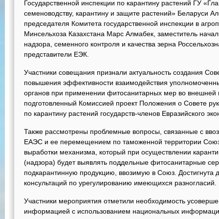
Государственной инспекции по карантину растений ГУ «Гла
семеноводству, карантину и защите растений» Беларуси Ал
председателя Комитета государственной инспекции в агр
Минсельхоза Казахстана Марс Алмабек, заместитель нача
надзора, семенного контроля и качества зерна Россельхоз
представители ЕЭК.
Участники совещания признали актуальность создания Сов
повышения эффективности взаимодействия уполномоченны
органов при применении фитосанитарных мер во внешней 
подготовленный Комиссией проект Положения о Совете ру
по карантину растений государств-членов Евразийского эко
Также рассмотрены проблемные вопросы, связанные с ввоз
ЕАЭС и ее перемещением по таможенной территории Союз
выработки механизма, который при осуществлении каранти
(надзора) будет выявлять поддельные фитосанитарные с
подкарантинную продукцию, ввозимую в Союз. Достигнута 
консультаций по урегулированию имеющихся разногласий.
Участники мероприятия отметили необходимость усоверше
информацией с использованием национальных информацио