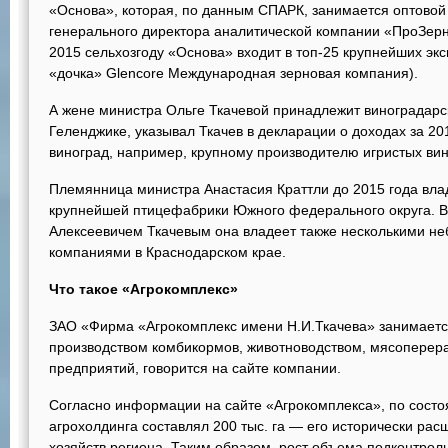
«Основа», которая, по данным СПАРК, занимается оптовой
генерального директора аналитической компании «ПроЗерн
2015 сельхозгоду «Основа» входит в топ-25 крупнейших эк
«дочка» Glencore Международная зерновая компания).
А жене министра Ольге Ткачевой принадлежит виноградарс
Геленджике, указывал Ткачев в декларации о доходах за 20
виноград, например, крупному производителю игристых ви
Племянница министра Анастасия Краттли до 2015 года вл
крупнейшей птицефабрики Южного федерального округа. В
Алексеевичем Ткачевым она владеет также несколькими н
компаниями в Краснодарском крае.
Что такое «Агрокомплекс»
ЗАО «Фирма «Агрокомплекс имени Н.И.Ткачева» занимаетс
производством комбикормов, животноводством, мясоперера
предприятий, говорится на сайте компании.
Согласно информации на сайте «Агрокомплекса», по состо
агрохолдинга составлял 200 тыс. га — его исторически ра
хозяйств региона. Таким образом, рост объема подконтрол