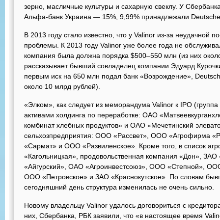
зерно, масличные культуры и сахарную свеклу. У Сбербанка 
Альфа-банк Украина — 15%, 9,99% принадлежали Deutsche 
В 2013 году стало известно, что у Valinor из-за неудачной
проблемы. К 2013 году Valinor уже более года не обслужива
компания была должна порядка $500–550 млн (из них окол
рассказывает бывший совладелец компании Эдуард Курочки
первым иск на 650 млн подал банк «Возрождение», Deutsch
около 10 млрд рублей).
«Элком», как следует из меморандума Valinor к IPO (группа 
активами холдинга по переработке: ОАО «Матвеевкурганх
комбинат хлебных продуктов» и ОАО «Мечетинский элевато
сельхозпредприятия: ООО «Рассвет», ООО «Агрофирма «
«Сармат» и ООО «Развиленское». Кроме того, в список агр
«Кагольницкая», продовольственная компания «Дон», ЗАО 
«Айгурский», ОАО «Агроинвестсоюз», ООО «Степной», ОО
ООО «Петровское» и ЗАО «Краснокутское». По словам быв
сегодняшний день структура изменилась не очень сильно.
Новому владельцу Valinor удалось договориться с кредитор
них, Сбербанка, РБК заявили, что «в настоящее время Val