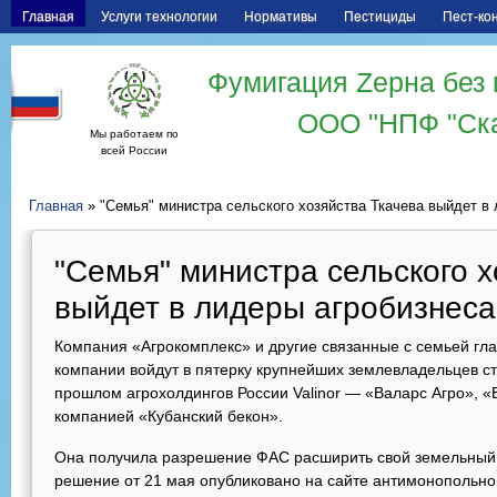
Главная
Услуги технологии
Нормативы
Пестициды
Пест-ко
Фумигация Zерна без 
ООО "НПФ "Ск
Мы работаем по
всей России
Главная
» "Семья" министра сельского хозяйства Ткачева выйдет в
"Семья" министра сельского х
выйдет в лидеры агробизнеса
Компания «Агрокомплекс» и другие связанные с семьей гл
компании войдут в пятерку крупнейших землевладельцев ст
прошлом агрохолдингов России Valinor — «Валарс Агро»,
компанией «Кубанский бекон».
Она получила разрешение ФАС расширить свой земельный 
решение от 21 мая опубликовано на сайте антимонопольно