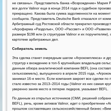
не связаны». Представитель банка «Возрождение» Мария Р
все долги Valinor еще в конце 2014 года и судебное произв
прекращено. Какова была сумма задолженности на момент 
сообщила. Представитель Deutsche Bank отказался от комм
Арбитражный суд Ростовской области прекратил производст
«Агрофирма «Раздолье», ООО «Рассвет» и ООО «Развилен
размере $198 млн (к структурам Valinor и их поручителям),
картотеке арбитражных дел.
Собиратель земель
Эта сделка станет очередным шагом «Агрокомплекса» и дру
структур к вхождению в топ-5 крупнейших владельцев сельс
данным обзора аналитической компании BEFL (она составл
сельхозземель), выпущенного в апреле 2015 года, «Агроком
занимал 16-е место. Если компания закроет все сделки по п
стало известно за 2013–2014 годы (Valinor из них самая кру
уверенно заняв место в пятерке лидеров, указывает BEFL.
По данным из открытых источников (СМИ, решений собран
BEFL), речь, кроме активов Valinor, идет о приобретении «
прошлом составлявших сельскохозяйственный бизнес «Вим