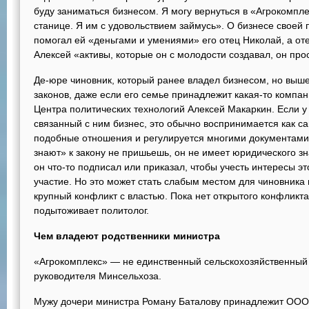
буду заниматься бизнесом. Я могу вернуться в «Агрокомплек
станице. Я им с удовольствием займусь». О бизнесе своей
помогал ей «деньгами и умениями» его отец Николай, а от
Алексей «активы, которые он с молодости создавал, он прос
Де-юре чиновник, который ранее владел бизнесом, но выше
законов, даже если его семье принадлежит какая-то компан
Центра политических технологий Алексей Макаркин. Если у 
связанный с ним бизнес, это обычно воспринимается как с
подобные отношения и регулируется многими документами,
знают» к закону не пришьешь, он не имеет юридического з
он что-то подписал или приказал, чтобы учесть интересы эт
участие. Но это может стать слабым местом для чиновника в
крупный конфликт с властью. Пока нет открытого конфликта
подытоживает политолог.
Чем владеют родственники министра
«Агрокомплекс» — не единственный сельскохозяйственный 
руководителя Минсельхоза.
Мужу дочери министра Роману Баталову принадлежит ОО