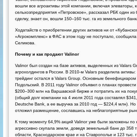
вошли все агроактивы этой компании, включая элеваторы, к
сельхозпредприятия «Петровское», рассказал РБК один из
сделку, знает он, вошли 150–160 тыс. га из земельного банка
Ходатайств о приобретении других активов ни от «Кубанско
«Агрокомплекс» в ФАС в этом году не поступало, сообщила
Селикова.
Почему и как продают Valinor
Valinor был создан на базе активов, выделенных из Valars 
агрохолдингов в России. В 2010-м Valars разделила активы:
трейдинг остался в Valars Group. Основным бенефициаром
Подольский. В 2011 году Valinor объявил о планах провести
$200–300 млн на Варшавской бирже и потратить их на поку
(общий долг компании на 4 июля 2011 года составлял $341,
Deutsche Bank, а ее выручка за 2010 год — $224,4 млн). Но
отложил размещение, сославшись на неблагоприятные рын
К тому моменту 64,9% акций Valinor уже были заложены по 
агрессивно скупала земли, доведя земельный банк до 358 тыс
области, Краснодарском крае и на Ставрополье и 123 тыс. 