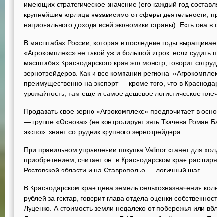
имеющих стратегическое значение (его каждый год составля
крупнейшие юрлица независимо от сферы деятельности, 
национального дохода всей экономики страны). Есть она в с
В масштабах России, которая в последние годы выращивает
«Агрокомплекс» не такой уж и большой игрок, если судить
масштабах Краснодарского края это монстр, говорит сотруд
зернотрейдеров. Как и все компании региона, «Агрокомпле
преимущественно на экспорт — кроме того, что в Краснода
урожайность, там еще и самое дешевое логистическое плечо
Продавать свое зерно «Агрокомплекс» предпочитает в ос
— группе «Основа» (ее контролирует зять Ткачева Роман Б
экспо», знает сотрудник крупного зернотрейдера.
При правильном управлении покупка Valinor станет для хо
приобретением, считает он: в Краснодарском крае расширят
Ростовской области и на Ставрополье — логичный шаг.
В Краснодарском крае цена земель сельхозназначения колеб
рублей за гектар, говорит глава отдела оценки собственно
Луценко. А стоимость земли недалеко от побережья или вбл