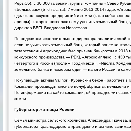
PepsiCo), c 30 000 га земли, группы компаний «Север Кубан
«Большевик» (5–6 тыс. га). Именно 2013-2014 годах «Агро
сделок по покупке предприятий и земли (как в собственност
аренды), которые позволяют ему удвоить земельный банк,
директор BEFL Владислав Новоселов.
По подсчетам исполнительного директора аналитической 
если не учитывать земельный банк, который ранее контро
татарстанский агрохолдинг был признан банкротом в 2013 г
конкурсного производства — РБК], «Агрокомплекс» с 430 ты
четвертого в России (после «Продимекса», «Иволга Холдин
земельного банка и номером один — на юге России, в само
Покупающий активы Valinor «Кубанский бекон» работает в К
Компания производит мясные полуфабрикаты, пельмени и 
По информации на сайте компании, ей принадлежит свиноком
земли.
Губернатор житницы России
Семья министра сельского хозяйства Александра Ткачева, в
губернатора Краснодарского края, давно и активно занимае