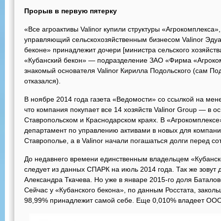
​Прорыв в первую пятерку
«Все агроактивы Valinor купили структуры «Агрокомплекса»
управляющий сельскохозяйственным бизнесом Valinor Эдуар
беконе» принадлежит дочери [министра сельского хозяйства
«Кубанский бекон» — подразделение ЗАО «Фирма «Агрокомп
знакомый основателя Valinor Кирилла Подольского (сам По
отказался).
В ноябре 2014 года газета «Ведомости» со ссылкой на ме
что компания покупает все 14 хозяйств Valinor Group — в о
Ставропольском и Краснодарском краях. В «Агрокомплексе»
департамент по управлению активами в новых для компани
Ставрополье, а в Valinor начали погашаться долги перед со
До недавнего времени единственным владельцем «Кубанско
следует из данных СПАРК на июль 2014 года. Так же зовут 
Александра Ткачева. Но уже в январе 2015-го доля Баталов
Сейчас у «Кубанского бекона», по данным Росстата, закол
98,99% принадлежит самой себе. Еще 0,010% владеет ОО