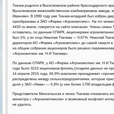
Ткачев родился в Выселковском районе Краснодарского края
Выселковском межхозяйственном комбикормовом заводе, ко
Иванович. В 1990 году уже Ткачев-младший был избран дир
преобразован в ЗАО «Фирма «Агрокомплекс». На тот моме
4433 га земли, говорится на сайте компании. Члены семьи 
оставались, по данным СПАРК, акционерами агрокомпании:
был 1%, у их отца Николая Ткачева — 0,67%. Николай Ткач
директоров АО «Фирма «Агрокомплекс» до самой смерти в а
на общем собрании акционеров было решено переименов
«Агрокомплекс им. Н.И.Ткачева».
По данным СПАРК, у АО «Фирма «Агрокомплекс им. Н.И.Тка
года было 3210 акционеров-физлиц (позднее данных не пр
14 апреля 2015 года, 66,9% компании принадлежит «прочи
распределены между сельхозпредприятиями, которые прис
доля у ЗАО «Нива» — 5,8% (у нее более 1700 владельцев-
Представители Минсельхоза и лично Ткачева отказались к
министра с «Агрокомплексом» и возможный конфликт интер
не удалось.