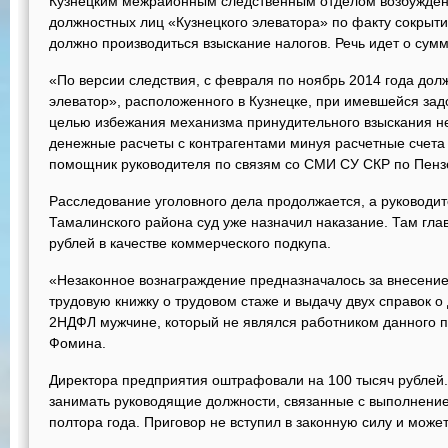
Кузнецким межрайонным следственным отделом возбужден
должностных лиц «Кузнецкого элеватора» по факту сокрыти
должно производиться взыскание налогов. Речь идет о сумм
«По версии следствия, с февраля по ноябрь 2014 года до
элеватор», расположенного в Кузнецке, при имевшейся зад
целью избежания механизма принудительного взыскания н
денежные расчеты с контрагентами минуя расчетные счета
помощник руководителя по связям со СМИ СУ СКР по Пен
Расследование уголовного дела продолжается, а руководи
Тамалинского района суд уже назначил наказание. Там гла
рублей в качестве коммерческого подкупа.
«Незаконное вознаграждение предназначалось за внесение
трудовую книжку о трудовом стаже и выдачу двух справок 
2НДФЛ мужчине, который не являлся работником данного 
Фомина.
Директора предприятия оштрафовали на 100 тысяч рублей. 
занимать руководящие должности, связанные с выполнение
полтора года. Приговор не вступил в законную силу и може