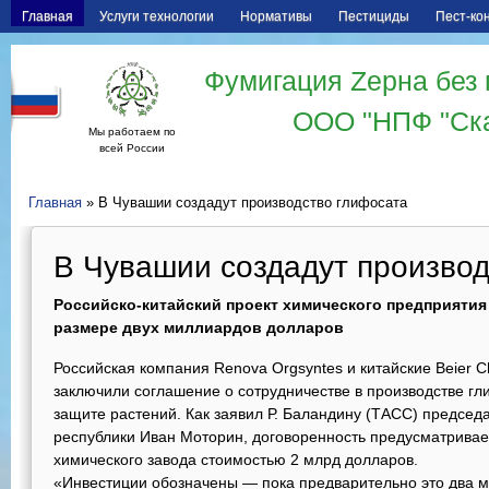
Главная
Услуги технологии
Нормативы
Пестициды
Пест-ко
Фумигация Zерна без 
ООО "НПФ "Ск
Мы работаем по
всей России
Главная
» В Чувашии создадут производство глифосата
В Чувашии создадут производ
Российско-китайский проект химического предприятия
размере двух миллиардов долларов
Российская компания Renova Orgsyntes и китайские Beier С
заключили соглашение о сотрудничестве в производстве гл
защите растений. Как заявил Р. Баландину (ТАСС) председ
республики Иван Моторин, договоренность предусматривае
химического завода стоимостью 2 млрд долларов.
«Инвестиции обозначены — пока предварительно это два м