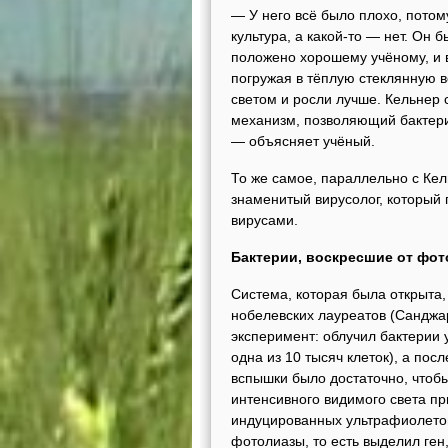
— У него всё было плохо, потому
культура, а какой-то — нет. Он
положено хорошему учёному, и 
погружая в тёплую стеклянную в
светом и росли лучше. Кельнер с
механизм, позволяющий бактер
— объясняет учёный.
То же самое, параллельно с Кел
знаменитый вирусолог, который
вирусами.
Бактерии, воскресшие от фо
Система, которая была открыта
нобелевских лауреатов (Санджа
эксперимент: облучил бактерии
одна из 10 тысяч клеток), а по
вспышки было достаточно, чтоб
интенсивного видимого света п
индуцированных ультрафиолетом
фотолиазы, то есть выделил ген