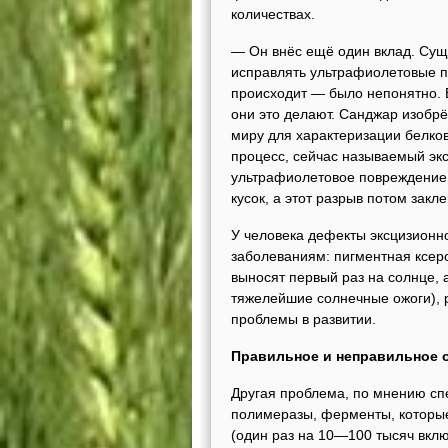
количествах.
— Он внёс ещё один вклад. Сущ
исправлять ультрафиолетовые п
происходит — было непонятно. Б
они это делают. Санджар изобрё
миру для характеризации белков
процесс, сейчас называемый экс
ультрафиолетовое повреждение,
кусок, а этот разрыв потом зак
У человека дефекты эксцизионн
заболеваниям: пигментная ксеро
выносят первый раз на солнце,
тяжелейшие солнечные ожоги), 
проблемы в развитии.
Правильное и неправильное 
Другая проблема, по мнению спе
полимеразы, ферменты, которые
(один раз на 10—100 тысяч вклю