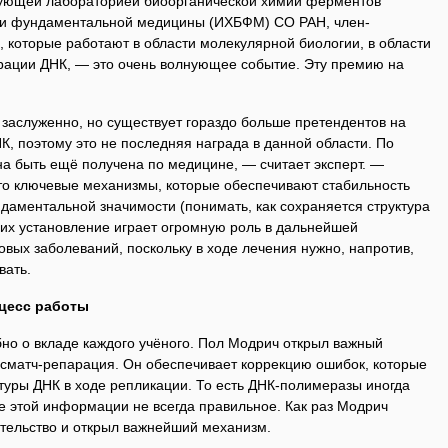
дующей лабораторией биоорганической химии ферментов
и и фундаментальной медицины (ИХБФМ) СО РАН, член-
 которые работают в области молекулярной биологии, в области
ации ДНК, — это очень волнующее событие. Эту премию на
заслуженно, но существует гораздо больше претендентов на
, поэтому это не последняя награда в данной области. По
на быть ещё получена по медицине, — считает эксперт. —
о ключевые механизмы, которые обеспечивают стабильность
даментальной значимости (понимать, как сохраняется структура
 их установление играет огромную роль в дальнейшей
овых заболеваний, поскольку в ходе лечения нужно, напротив,
вать.
цесс работы
но о вкладе каждого учёного. Пол Модрич открыл важный
сматч-репарация. Он обеспечивает коррекцию ошибок, которые
туры ДНК в ходе репликации. То есть ДНК-полимеразы иногда
е этой информации не всегда правильное. Как раз Модрич
ятельство и открыл важнейший механизм.