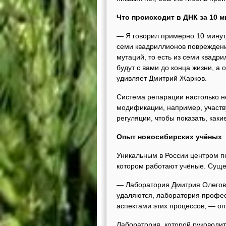
Что происходит в ДНК за 10 м
— Я говорил примерно 10 минут,
семи квадриллионов повреждений
мутаций, то есть из семи квадр
будут с вами до конца жизни, а
удивляет Дмитрий Жарков.
Система репарации настолько не
модификации, например, участв
регуляции, чтобы показать, какие
Опыт новосибирских учёных
Уникальным в России центром по
котором работают учёные. Суще
— Лаборатория Дмитрия Олегов
удаляются, лаборатория профе
аспектами этих процессов, — оп
Лаборатория, которой руководи