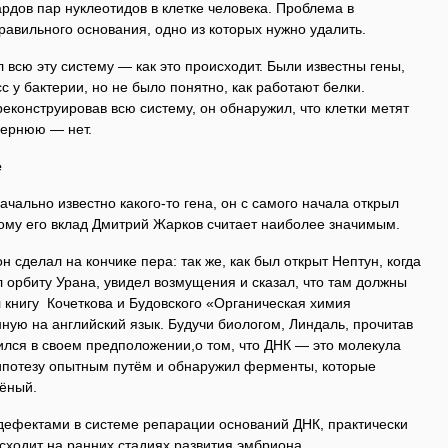
дов пар нуклеотидов в клетке человека. Проблема в
авильного основания, одно из которых нужно удалить.
 всю эту систему — как это происходит. Были известны гены,
с у бактерии, но не было понятно, как работают белки.
реконструировав всю систему, он обнаружил, что клетки метят
чернюю — нет.
е
чально известно какого-то гена, он с самого начала открыл
ому его вклад Дмитрий Жарков считает наиболее значимым.
н сделал на кончике пера: так же, как был открыт Нептун, когда
 орбиту Урана, увидел возмущения и сказал, что там должны
 книгу Кочеткова и Будовского «Органическая химия
ную на английский язык. Будучи биологом, Линдаль, прочитав
дился в своем предположении,о том, что ДНК — это молекула
ипотезу опытным путём и обнаружил ферменты, которые
ёный.
дефектами в системе репарации оснований ДНК, практически
исходит на ранних стадиях развития эмбриона.