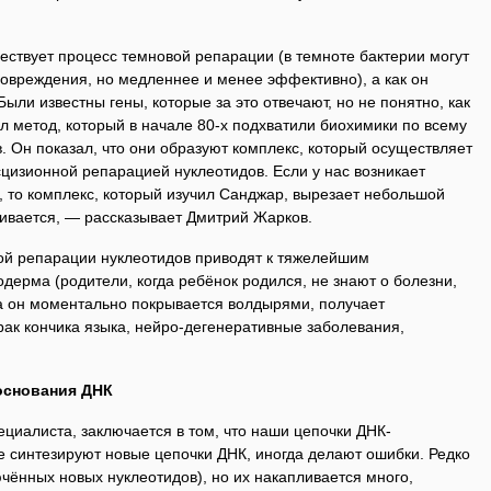
ествует процесс темновой репарации (в темноте бактерии могут
овреждения, но медленнее и менее эффективно), а как он
ыли известны гены, которые за это отвечают, но не понятно, как
л метод, который в начале 80-х подхватили биохимики по всему
. Он показал, что они образуют комплекс, который осуществляет
цизионной репарацией нуклеотидов. Если у нас возникает
 то комплекс, который изучил Санджар, вырезает небольшой
леивается, — рассказывает Дмитрий Жарков.
ой репарации нуклеотидов приводят к тяжелейшим
дерма (родители, когда ребёнок родился, не знают о болезни,
 а он моментально покрывается волдырями, получает
рак кончика языка, нейро-дегенеративные заболевания,
основания ДНК
циалиста, заключается в том, что наши цепочки ДНК-
 синтезируют новые цепочки ДНК, иногда делают ошибки. Редко
чённых новых нуклеотидов), но их накапливается много,