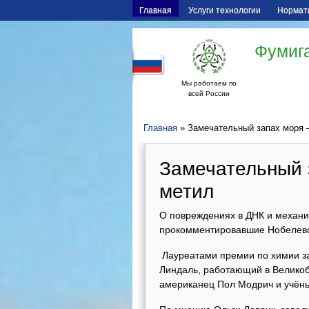
Главная
Услуги технологии
Нормат
Фумига
Мы работаем по
всей России
Главная
» Замечательный запах моря 
Замечательный 
метил
О повреждениях в ДНК и механи
прокомментировавшие Нобелевс
Лауреатами премии по химии з
Линдаль, работающий в Велико
американец Пол Модрич и учёны