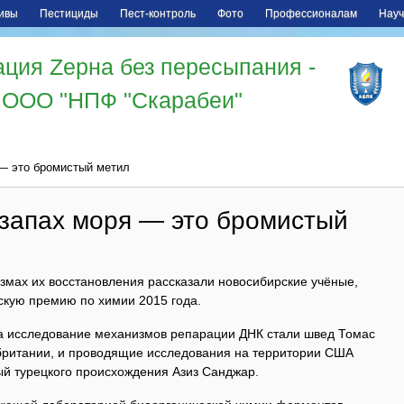
ивы
Пестициды
Пест-контроль
Фото
Профессионалам
Науч
ция Zерна без пересыпания -
ООО "НПФ "Скарабеи"
— это бромистый метил
запах моря — это бромистый
змах их восстановления рассказали новосибирские учёные,
кую премию по химии 2015 года.
а исследование механизмов репарации ДНК стали швед Томас
британии, и проводящие исследования на территории США
й турецкого происхождения Азиз Санджар.