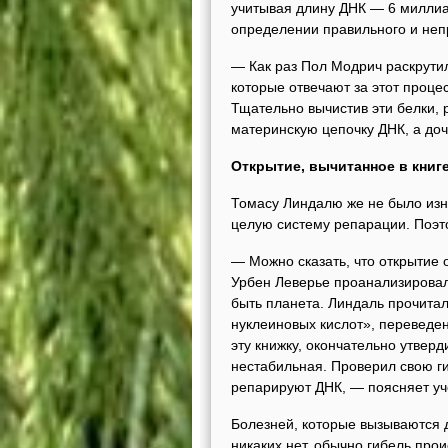
учитывая длину ДНК — 6 миллиар
определении правильного и непр
— Как раз Пол Модрич раскрутил
которые отвечают за этот процес
Тщательно вычистив эти белки, 
материнскую цепочку ДНК, а до
Открытие, вычитанное в книг
Томасу Линдалю же не было изна
целую систему репарации. Поэт
— Можно сказать, что открытие о
Урбен Леверье проанализировал
быть планета. Линдаль прочитал
нуклеиновых кислот», переведен
эту книжку, окончательно утвер
нестабильная. Проверил свою г
репарируют ДНК, — поясняет уч
Болезней, которые вызываются 
никаких нет, обычно гибель про