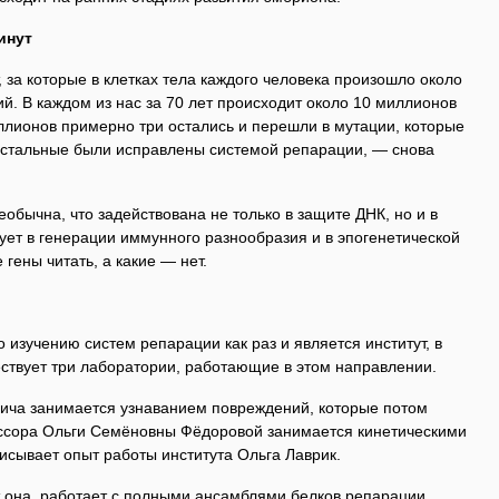
инут
 за которые в клетках тела каждого человека произошло около
. В каждом из нас за 70 лет происходит около 10 миллионов
иллионов примерно три остались и перешли в мутации, которые
 остальные были исправлены системой репарации, — снова
обычна, что задействована не только в защите ДНК, но и в
ует в генерации иммунного разнообразия и в эпогенетической
 гены читать, а какие — нет.
 изучению систем репарации как раз и является институт, в
ствует три лаборатории, работающие в этом направлении.
ича занимается узнаванием повреждений, которые потом
ссора Ольги Семёновны Фёдоровой занимается кинетическими
исывает опыт работы института Ольга Лаврик.
т она, работает с полными ансамблями белков репарации