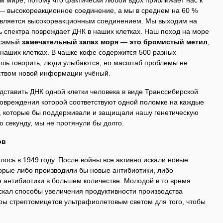
м мире, потому что фактически любой вдох приближает нас к
д — высокореакционное соединение, а мы в среднем на 60 %
 является высокореакционным соединением. Мы выходим на
ь спектра повреждает ДНК в наших клетках. Наш поход на море
т самый
замечательный запах моря — это бромистый метил
,
наших клетках. В чашке кофе содержится 500 разных
аешь говорить, люди улыбаются, но масштаб проблемы не
ством новой информации учёный.
ставить ДНК одной клетки человека в виде Транссибирской
овреждения которой соответствуют одной поломке на каждые
м, которые бы поддерживали и защищали нашу генетическую
 секунду, мы не протянули бы долго.
ов
ось в 1949 году. После войны все активно искали новые
торые либо производили бы новые антибиотики, либо
 антибиотики в большем количестве. Молодой в то время
скал способы увеличения продуктивности производства
уры стрептомицетов ультрафиолетовым светом для того, чтобы