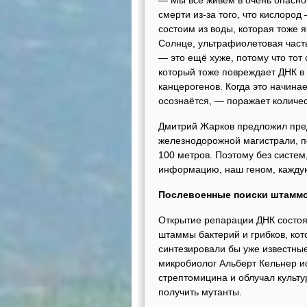
— Мы все живём в очень опасно
смерти из-за того, что кислоро
состоим из воды, которая тоже
Солнце, ультрафиолетовая част
— это ещё хуже, потому что то
который тоже повреждает ДНК в 
канцерогенов. Когда это начин
осознаётся, — поражает количе
Дмитрий Жарков предложил пред
железнодорожной магистрали, п
100 метров. Поэтому без систе
информацию, наш геном, каждую
Послевоенные поиски штамм
Открытие репарации ДНК состоял
штаммы бактерий и грибков, ко
синтезировали бы уже известные
микробиолог Альберт Кельнер и
стрептомицина и облучал культ
получить мутанты.