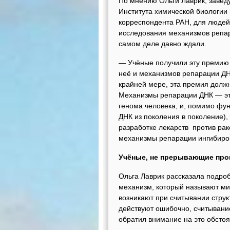
По мнению Ольги Лаврик, заве
Института химической биологи
корреспондента РАН, для людей,
исследования механизмов репар
самом деле давно ждали.
— Учёные получили эту премию 
неё и механизмов репарации ДНК
крайней мере, эта премия долж
Механизмы репарации ДНК — эт
генома человека, и, помимо фун
ДНК из поколения в поколение),
разработке лекарств против рак
механизмы репарации ингибиро
Учёные, не прерывающие про
Ольга Лаврик рассказала подроб
механизм, который называют ми
возникают при считывании струк
действуют ошибочно, считывани
обратил внимание на это обсто