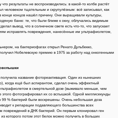
 что результаты не воспроизводились: в какой-то колбе растёт
 был человеком тщательным и скрупулёзным: всё записывал, как
в конце концов нашёл причину. Они выращивали культуры,
одяную баню: те, что были ближе к окну, облучались видимым
делал вывод, что в солнечном свете есть что-то, что запускает
иям исправлять повреждения, нанесённые им ультрафиолетом,
ьнером, на бактериофагах открыл Ренато Дульбекко,
 получил Нобелевскую премию в 1975 за работу над онкогенными
товспышки
, получила название фотореактивация. Один из нынешних
р), когда ещё был аспирантом, сделал очень эффектный
 ультрафиолетом в смертельной дозе (выживало меньше, чем
сле этого фотографировал их со вспышкой. Одной миллисекунды
ы 99 % бактерий были воскрешены. Очень небольшая доза
риводит к репарации подавляющего большинства всех
 повреждений в ДНК бактерий. Он первым клонировал ген
, из которого потом этот белок можно получить в больших