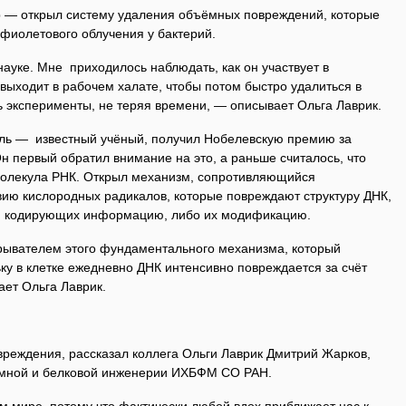
 — открыл систему удаления объёмных повреждений, которые
фиолетового облучения у бактерий.
ауке. Мне приходилось наблюдать, как он участвует в
выходит в рабочем халате, чтобы потом быстро удалиться в
 эксперименты, не теряя времени, — описывает Ольга Лаврик.
ль — известный учёный, получил Нобелевскую премию за
н первый обратил внимание на это, а раньше считалось, что
молекула РНК. Открыл механизм, сопротивляющийся
вию кислородных радикалов, которые повреждают структуру ДНК,
, кодирующих информацию, либо их модификацию.
крывателем этого фундаментального механизма, который
у в клетке ежедневно ДНК интенсивно повреждается за счёт
ает Ольга Лаврик.
овреждения, рассказал коллега Ольги Лаврик Дмитрий Жарков,
мной и белковой инженерии ИХБФМ СО РАН.