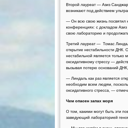
Второй лауреат — Азиз Санджар
возникают под действием ультра
— Он всю свою жизнь посвятил н
конференциях: с докладом Азиз 
свою лабораторию и продолжать
Третий лауреат — Томас Линда
открытие нестабильности ДНК. О
нестабильной является только 
оксидативному стрессу — дейст
вызывая потерю оснований ДНК
— Линдаль как раз является от
необходим всем людям, поскольк
оксидативного стресса, — отмеч
Чем опасен запах моря
О том, какими могут быть эти п
заведующий лабораторией гено