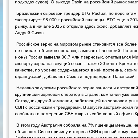
подходах судов). О выходе Daxin на российский рынок знае
Бразильский сырьевой трейдер BTG Pactual, по подсчетам 
экспортирует 98 000 т российской пшеницы. BTG еще в 2014
рынку, а в начале 2015 г. открыла здесь офис, добавляет 
Андрей Сизов.
Российское зерно на мировом рынке становится все более
не снижает объемов поставок, замечает Павенский. По итог
июнь) Россия вывезла 30,7 млн т зерновых, отчитывался М
экспорту зерна на текущий сезон – также 30 млн т. Кроме т
качестве, по уровню содержащегося в ней протеина, свои
французской, добавляет Сизов и подтверждает Павенский.
Недавно закупками российского зерна занялся и австрали
крупнейший зерновой оператор в стране: компания уже выв
Сотрудник другой компании, работающей на зерновом рынк
CBH с российскими трейдерами. В августе австралийская газ
сообщала о намерении СВН открыть собственный офис в К
В этом году Австралия собрала на 7% пшеницы меньше, чем
объясняет Сизов причину интереса CBH к российскому рынк