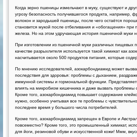
Когда зерно пшеницы измельчают в муку, существуют и друг
угрозу безопасность получившегося продукта, например, ф
волокон и зародышей пшеницы, после чего остаётся порош
становится мукой после отбеливания и «обогащения» при 
железа. Но на этом удручающая история пшеничной муки н
При изготовлении из пшеничной муки различных пищевых про
качестве разрыхлителя используется такой химикат как азо
насчитывается около 500 продуктов питания, которые соде
По мнению исследователей, азокарбондиамид может вызв
последствия для здоровья: проблемы с дыханием, раздраж
иммунной системы и гормональной функции. Представляетс
влиять на микробиом кишечника и даже вызвать проблемы 
Кроме того, азокарбондиамид повышает содержание клейков
нужно, особенно учитывая все те проблемы с чувствительн
последнее время у большого числа потребителей.
Кроме того, азокарбондиамид запрещен в Европе и Австрал
повсеместно? Кроме того, это промышленный химикат, исп
для йоги, резиновой обуви и искусственной кожи! Ммм, вку