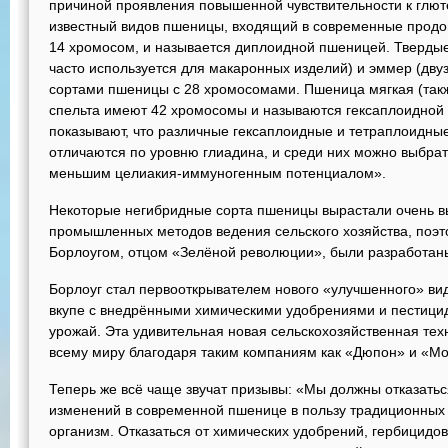
причиной проявления повышенной чувствительности к глют
известный видов пшеницы, входящий в современные продов
14 хромосом, и называется диплоидной пшеницей. Твердые
часто используется для макаронных изделий) и эммер (дв
сортами пшеницы с 28 хромосомами. Пшеница мягкая (такж
спельта имеют 42 хромосомы и называются гексаплоидной
показывают, что различные гексаплоидные и тетраплоидны
отличаются по уровню глиадина, и среди них можно выбрат
меньшим целиакия-иммуногенным потенциалом».
Некоторые негибридные сорта пшеницы вырастали очень в
промышленных методов ведения сельского хозяйства, поэт
Борлоугом, отцом «Зелёной революции», были разработаны
Борлоуг стал первооткрывателем нового «улучшенного» ви
вкупе с внедрёнными химическими удобрениями и пестици
урожай. Эта удивительная новая сельскохозяйственная те
всему миру благодаря таким компаниям как «Дюпон» и «Мо
Теперь же всё чаще звучат призывы: «Мы должны отказаться
изменений в современной пшенице в пользу традиционных 
организм. Отказаться от химических удобрений, гербицидо