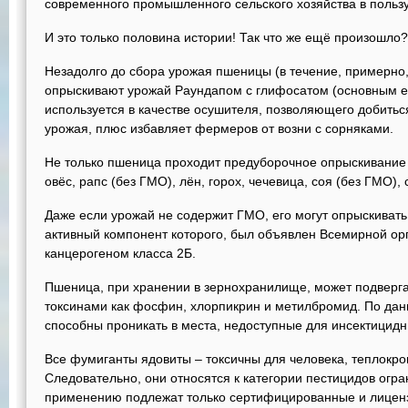
современного промышленного сельского хозяйства в пользу
И это только половина истории! Так что же ещё произошло?
Незадолго до сбора урожая пшеницы (в течение, примерно
опрыскивают урожай Раундапом с глифосатом (основным е
используется в качестве осушителя, позволяющего добить
урожая, плюс избавляет фермеров от возни с сорняками.
Не только пшеница проходит предуборочное опрыскивание Р
овёс, рапс (без ГМО), лён, горох, чечевица, соя (без ГМО),
Даже если урожай не содержит ГМО, его могут опрыскивать
активный компонент которого, был объявлен Всемирной ор
канцерогеном класса 2Б.
Пшеница, при хранении в зернохранилище, может подверга
токсинами как фосфин, хлорпикрин и метилбромид. По да
способны проникать в места, недоступные для инсектицидн
Все фумиганты ядовиты – токсичны для человека, теплокр
Следовательно, они относятся к категории пестицидов огр
применению подлежат только сертифицированные и лицен