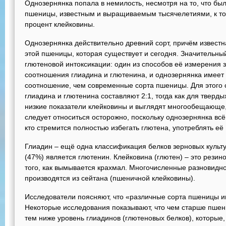
Однозернянка попала в немилость, несмотря на то, что бы
пшеницы, известным и выращиваемым тысячелетиями, к т
процент клейковины.
Однозернянка действительно древний сорт, причём известн
этой пшеницы, которая существует и сегодня. Значительны
глютеновой интоксикации: один из способов её измерения 
соотношения глиадина и глютенина, и однозернянка имеет
соотношение, чем современные сорта пшеницы. Для этого 
глиадина и глютенина составляют 2:1, тогда как для тверды
низкие показатели клейковины и выглядят многообещающе,
следует относиться осторожно, поскольку однозернянка вс
кто стремится полностью избегать глютена, употреблять её
Глиадин – ещё одна классификация белков зерновых культ
(47%) является глютенин. Клейковина (глютен) – это рези
того, как вымывается крахмал. Многочисленные разновидно
производятся из сейтана (пшеничной клейковины).
Исследователи поясняют, что «различные сорта пшеницы и
Некоторые исследования показывают, что чем старше пше
тем ниже уровень глиадинов (глютеновых белков), которые