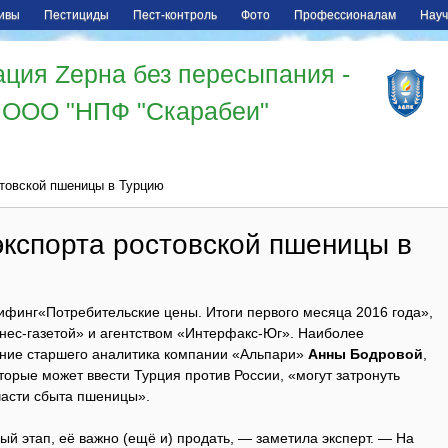
ивы
Пестициды
Пест-контроль
Фото
Профессионалам
Науч
ция Zерна без пересыпания -
ООО "НПФ "Скарабеи"
стовской пшеницы в Турцию
экспорта ростовской пшеницы в
ифинг«Потребительские цены. Итоги первого месяца 2016 года»,
нес-газетой» и агентством «Интерфакс-Юг». Наиболее
ение старшего аналитика компании «Альпари»
Анны Бодровой
,
оторые может ввести Турция против России, «могут затронуть
части сбыта пшеницы».
й этап, её важно (ещё и) продать, — заметила эксперт. — На