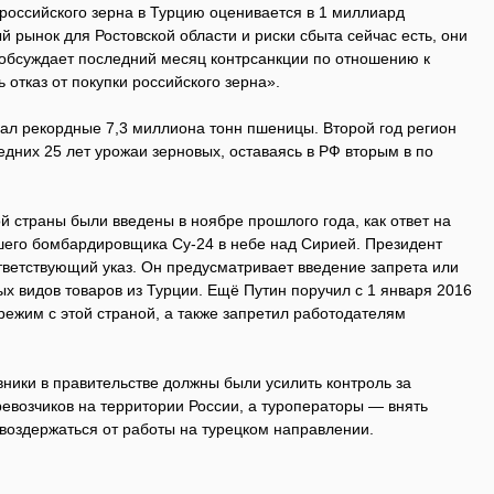
 российского зерна в Турцию оценивается в 1 миллиард
 рынок для Ростовской области и риски сбыта сейчас есть, они
 обсуждает последний месяц контрсанкции по отношению к
ь отказ от покупки российского зерна».
рал рекордные 7,3 миллиона тонн пшеницы. Второй год регион
дних 25 лет урожаи зерновых, оставаясь в РФ вторым в по
й страны были введены в ноябре прошлого года, как ответ на
его бомбардировщика Су-24 в небе над Сирией. Президент
ветствующий указ. Он предусматривает введение запрета или
х видов товаров из Турции. Ещё Путин поручил с 1 января 2016
режим с этой страной, а также запретил работодателям
вники в правительстве должны были усилить контроль за
евозчиков на территории России, а туроператоры — внять
оздержаться от работы на турецком направлении.