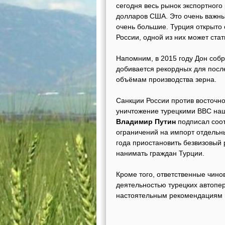
сегодня весь рынок экспортного
долларов США. Это очень важный
очень большие. Турция открыто
России, одной из них может стат
Напомним, в 2015 году Дон соб
добивается рекордных для после
объёмам производства зерна.
Санкции России против восточно
уничтожение турецкими ВВС наш
Владимир Путин
подписал соот
ограничений на импорт отдельны
года приостановить безвизовый 
нанимать граждан Турции.
Кроме того, ответственные чино
деятельностью турецких автопер
настоятельным рекомендациям в