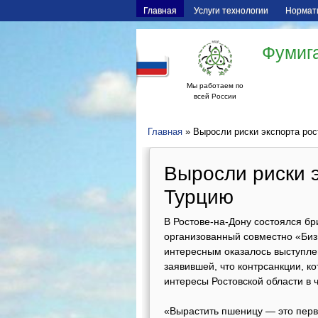
Главная
Услуги технологии
Нормат
Фумига
Мы работаем по
всей России
Главная
» Выросли риски экспорта ро
Выросли риски 
Турцию
В Ростове-на-Дону состоялся бр
организованный совместно «Биз
интересным оказалось выступл
заявившей, что контрсанкции, к
интересы Ростовской области в 
«Вырастить пшеницу — это первы