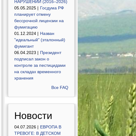
НАРУШЕНИЙ (2016–2026)
05.05.2025 |
Госдума РФ
планирует отмену
бессрочной лицензии на
фумигацию
01.12.2024 |
Назван
"идеальный" (эталонный)
фумигант
06.04.2023 |
Президент
подписал закон о
контроле за пестицидами
на складах временного
хранения
Все FAQ
Новости
04.07.2026 |
ЕВРОПА В
ТРЕВОГЕ: В ДЕТСКОМ