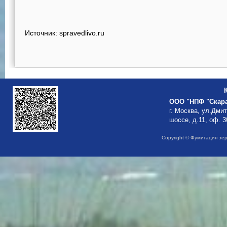
Источник: spravedlivo.ru
ООО "НПФ "Скар
г. Москва, ул.Дми
шоссе, д.11, оф. 3
Copyright © Фумигация зе