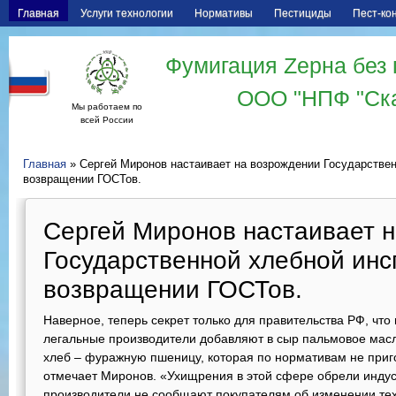
Главная
Услуги технологии
Нормативы
Пестициды
Пест-ко
Фумигация Zерна без 
ООО "НПФ "Ск
Мы работаем по
всей России
Главная
» Сергей Миронов настаивает на возрождении Государствен
возвращении ГОСТов.
Сергей Миронов настаивает 
Государственной хлебной инсп
возвращении ГОСТов.
Наверное, теперь секрет только для правительства РФ, что
легальные производители добавляют в сыр пальмовое масло
хлеб – фуражную пшеницу, которая по нормативам не приг
отмечает Миронов. «Ухищрения в этой сфере обрели индус
производители не сообщают покупателям об изменении тех