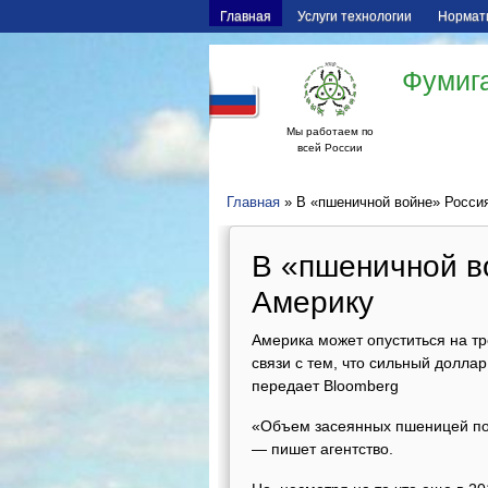
Главная
Услуги технологии
Нормат
Фумига
Мы работаем по
всей России
Главная
» В «пшеничной войне» Росси
В «пшеничной в
Америку
Америка может опуститься на тр
связи с тем, что сильный долла
передает Bloomberg
«Объем засеянных пшеницей пол
— пишет агентство.