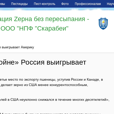
ивы
Пестициды
Пест-контроль
Фото
Профессионалам
Науч
ция Zерна без пересыпания -
ООО "НПФ "Скарабеи"
я выигрывает Америку
ойне» Россия выигрывает
етье место по экспорту пшеницы, уступив России и Канаде, в
р делает зерно из США менее конкурентоспособным,
ей в США неуклонно снижался в течение многих десятилетий»,