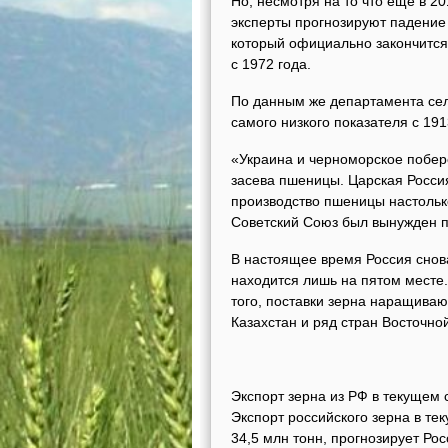
Но, несмотря на то что еще в 2
эксперты прогнозируют падение э
который официально закончится 
с 1972 года.
По данным же департамента сел
самого низкого показателя с 191
«Украина и черноморское побер
засева пшеницы. Царская Росси
производство пшеницы настолько
Советский Союз был вынужден п
В настоящее время Россия снова
находится лишь на пятом месте.
того, поставки зерна наращиваю
Казахстан и ряд стран Восточно
Экспорт зерна из РФ в текущем 
Экспорт российского зерна в те
34,5 млн тонн, прогнозирует Ро