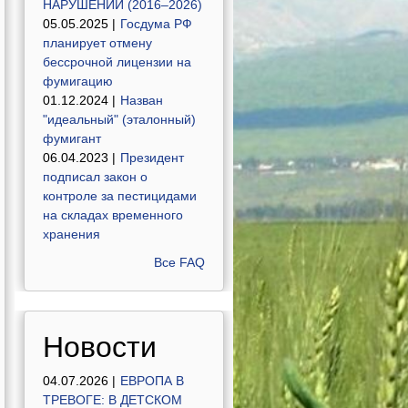
НАРУШЕНИЙ (2016–2026)
05.05.2025 |
Госдума РФ
планирует отмену
бессрочной лицензии на
фумигацию
01.12.2024 |
Назван
"идеальный" (эталонный)
фумигант
06.04.2023 |
Президент
подписал закон о
контроле за пестицидами
на складах временного
хранения
Все FAQ
Новости
04.07.2026 |
ЕВРОПА В
ТРЕВОГЕ: В ДЕТСКОМ