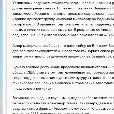
Уязвленный падением стоимости нефти, обесцениванием р
длительной рецессией за 16 лет его правления Владимир 
зависимость России от неподконтрольных ему рынков, пише
издание приводит группу компаний миллиардера Вадима 
сахар и мясо. В прошлом году она получила господдержку в
платила никаких налогов с выручки. В результате ее чистая
поднялась на 28 пунктов в сравнении с показателями «ЛУ
Автор материала сообщает, что даже войну на Ближнем Во
для сельхозпроизводителей. После того как Турция сбила р
запретом на ввоз определенной продукции ее бывшей сою
Однако главное достижение продовольственной стратегии К
обошла США, став в этом году крупнейшим экспортером пш
сопровождалось высокими урожаями кукурузы, риса, соевых
финансовое поощрение вылились в стремление заполучить 
плодородных регионах.
Возможно, еще одним крупным выгодоприобретателем от з
сельского хозяйства Александр Ткачев. Как утверждается в
родственникам фирма «Агрокомплекс» увеличила размер о
тыс. га и с 2013 года утроила чистую прибыль.