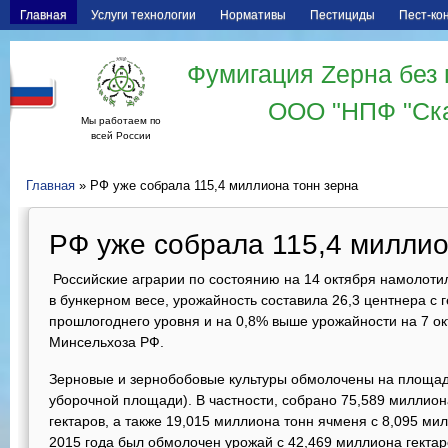
Главная
Услуги технологии
Нормативы
Пестициды
Пест-ко
Фумигация Zерна без 
ООО "НПФ "Ск
Мы работаем по
всей России
Главная
» РФ уже собрала 115,4 миллиона тонн зерна
РФ уже собрала 115,4 миллио
Российские аграрии по состоянию на 14 октября намолоти
в бункерном весе, урожайность составила 26,3 центнера с г
прошлогоднего уровня и на 0,8% выше урожайности на 7 ок
Минсельхоза РФ.
Зерновые и зернобобовые культуры обмолочены на площад
уборочной площади). В частности, собрано 75,589 миллио
гектаров, а также 19,015 миллиона тонн ячменя с 8,095 ми
2015 года был обмолочен урожай с 42,469 миллиона гектар