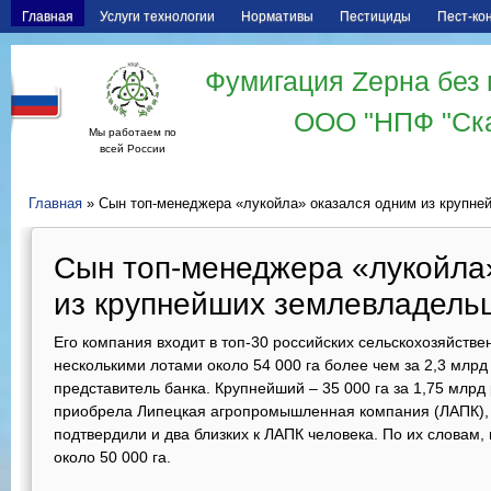
Главная
Услуги технологии
Нормативы
Пестициды
Пест-ко
Фумигация Zерна без 
ООО "НПФ "Ск
Мы работаем по
всей России
Главная
» Сын топ-менеджера «лукойла» оказался одним из крупн
Сын топ-менеджера «лукойла
из крупнейших землевладель
Его компания входит в топ-30 российских сельскохозяйств
несколькими лотами около 54 000 га более чем за 2,3 млр
представитель банка. Крупнейший – 35 000 га за 1,75 млрд 
приобрела Липецкая агропромышленная компания (ЛАПК), 
подтвердили и два близких к ЛАПК человека. По их словам, 
около 50 000 га.