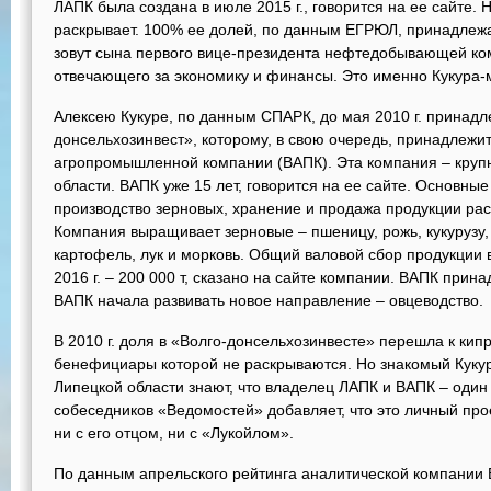
ЛАПК была создана в июле 2015 г., говорится на ее сайте.
раскрывает. 100% ее долей, по данным ЕГРЮЛ, принадлежа
зовут сына первого вице-президента нефтедобывающей ко
отвечающего за экономику и финансы. Это именно Кукура-
Алексею Кукуре, по данным СПАРК, до мая 2010 г. прина
донсельхозинвест», которому, в свою очередь, принадлежи
агропромышленной компании (ВАПК). Эта компания – крупн
области. ВАПК уже 15 лет, говорится на ее сайте. Основны
производство зерновых, хранение и продажа продукции рас
Компания выращивает зерновые – пшеницу, рожь, кукурузу, 
картофель, лук и морковь. Общий валовой сбор продукции в 
2016 г. – 200 000 т, сказано на сайте компании. ВАПК прина
ВАПК начала развивать новое направление – овцеводство.
В 2010 г. доля в «Волго-донсельхозинвесте» перешла к кипрс
бенефициары которой не раскрываются. Но знакомый Куку
Липецкой области знают, что владелец ЛАПК и ВАПК – один 
собеседников «Ведомостей» добавляет, что это личный про
ни с его отцом, ни с «Лукойлом».
По данным апрельского рейтинга аналитической компании 