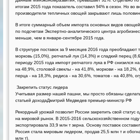
данным Минэкономразвития, превышает 92%. Отдельно по
итогам 2015 года показатель составил 94% в сезон. Но во
производители тепличных овощей закрывают лишь половин
В итоге суммарный объем импорта основных видов овощей 
по подсчетам Экспертно-аналитического центра агробизнеса,
меньше, чем в январе-сентябре 2015 года.
В структуре поставок за 9 месяцев 2016 года преобладают 
морковь (15,0%), репчатый лук (14,3%) и сладкий перец (8
периоду 2015 года импорт репчатого лука в РФ снизился на 
на 48,9%, столовой свеклы - на 41,8%, моркови - на 18,2%, 
перца - на 18,3%, редиса - на 30,6%, томатов - на 40,8%, ог
Закрепить статус лидера
Учитывая размер нашей пашни, мы просто обязаны сделать
статьей доходаДмитрий Медведев премьер-министр РФ
Рекордный урожай позволит России закрепить свой статус 
на мировой рынок. В 2015-2016 сельскохозяйственном году 
экспортировала 33,9 млн т зерна. Основу поставок состави
Россия стала мировым лидером, продав 25,5 млн т и обогна
млн т).