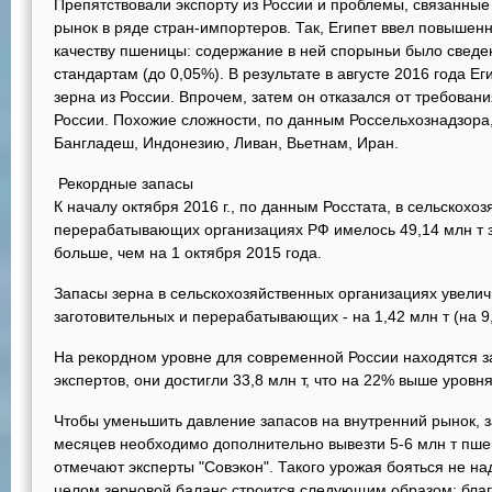
Препятствовали экспорту из России и проблемы, связанные
рынок в ряде стран-импортеров. Так, Египет ввел повыше
качеству пшеницы: содержание в ней спорыньи было сведе
стандартам (до 0,05%). В результате в августе 2016 года Е
зерна из России. Впрочем, затем он отказался от требован
России. Похожие сложности, по данным Россельхознадзора,
Бангладеш, Индонезию, Ливан, Вьетнам, Иран.
Рекордные запасы
К началу октября 2016 г., по данным Росстата, в сельскохо
перерабатывающих организациях РФ имелось 49,14 млн т зе
больше, чем на 1 октября 2015 года.
Запасы зерна в сельскохозяйственных организациях увеличил
заготовительных и перерабатывающих - на 1,42 млн т (на 9
На рекордном уровне для современной России находятся 
экспертов, они достигли 33,8 млн т, что на 22% выше уровн
Чтобы уменьшить давление запасов на внутренний рынок, з
месяцев необходимо дополнительно вывезти 5-6 млн т пш
отмечают эксперты "Совэкон". Такого урожая бояться не над
целом зерновой баланс строится следующим образом: благ