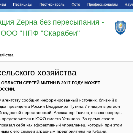
ивы
Пестициды
Пест-контроль
Фото
Профессионалам
Науч
ция Zерна без пересыпания -
ООО "НПФ "Скарабеи"
зяйства
ельского хозяйства
ОБЛАСТИ СЕРГЕЙ МИТИН В 2017 ГОДУ МОЖЕТ
ОССИИ.
 агентству сообщил информированный источник, близкий к
дка президента России Владимира Путина 7 января в регион
ой кадровой перестановкой. Александр Ткачев, в свою очередь,
о представителя в ЮФО вместо Устинова. За время своего
показал себя как эффективный управленец, который при этом
ным с его семьей аграрным предприятиям на Кубани,