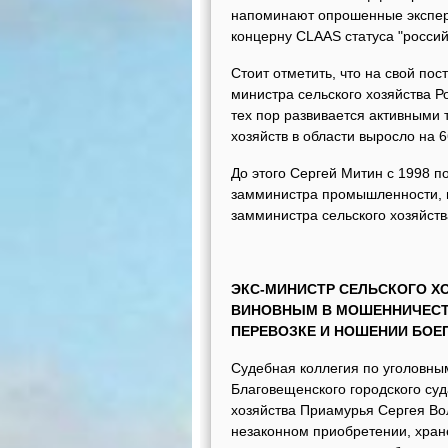
напоминают опрошенные эксперт
концерну CLAAS статуса "россий
Стоит отметить, что на свой по
министра сельского хозяйства Р
тех пор развивается активными
хозяйств в области выросло на 
До этого Сергей Митин с 1998 п
замминистра промышленности, на
замминистра сельского хозяйст
ЭКС-МИНИСТР СЕЛЬСКОГО Х
ВИНОВНЫМ В МОШЕННИЧЕСТВ
ПЕРЕВОЗКЕ И НОШЕНИИ БОЕ
Судебная коллегия по уголовным
Благовещенского городского суд
хозяйства Приамурья Сергея Во
незаконном приобретении, хране