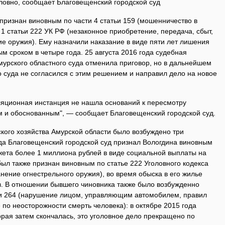
ловно, сообщает Благовещенский городской суд
признан виновным по части 4 статьи 159 (мошенничество в
 1 статьи 222 УК РФ (незаконное приобретение, передача, сбыт,
е оружия). Ему назначили наказание в виде пяти лет лишения
м сроком в четыре года. 25 августа 2016 года судебная
мурского областного суда отменила приговор, но в дальнейшем
 суда не согласился с этим решением и направил дело на новое
яционная инстанция не нашла оснований к пересмотру
ым и обоснованным", — сообщает Благовещенский городской суд.
кого хозяйства Амурской области было возбуждено три
ода Благовещенский городской суд признал Вологдина виновным
жета более 1 миллиона рублей в виде социальной выплаты на
был также признан виновным по статье 222 Уголовного кодекса
нение огнестрельного оружия), во время обыска в его жилье
в. В отношении бывшего чиновника также было возбужденно
тьи 264 (нарушение лицом, управляющим автомобилем, правил
по неосторожности смерть человека): в октябре 2015 года
орая затем скончалась, это уголовное дело прекращено по