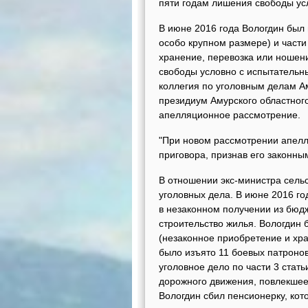
пяти годам лишения свободы ус
В июне 2016 года Вологдин был 
особо крупном размере) и части
хранение, перевозка или ношени
свободы условно с испытательны
коллегия по уголовным делам А
президиум Амурского областного
апелляционное рассмотрение.
"При новом рассмотрении апелл
приговора, признав его законн
В отношении экс-министра сельс
уголовных дела. В июне 2016 г
в незаконном получении из бюд
строительство жилья. Вологдин 
(незаконное приобретение и хра
было изъято 11 боевых патроно
уголовное дело по части 3 ста
дорожного движения, повлекшее 
Вологдин сбил пенсионерку, кот