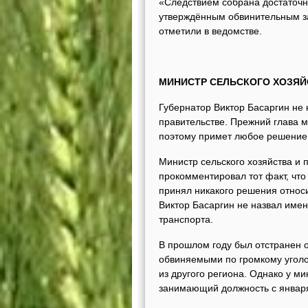
«Следствием собрана достаточна
утверждённым обвинительным за
отметили в ведомстве.
МИНИСТР СЕЛЬСКОГО ХОЗЯЙ
Губернатор Виктор Басаргин не 
правительстве. Прежний глава м
поэтому примет любое решение
Министр сельского хозяйства и 
прокомментировал тот факт, что
принял никакого решения относи
Виктор Басаргин не назвал имен
транспорта.
В прошлом году был отстранен о
обвиняемыми по громкому уголо
из другого региона. Однако у м
занимающий должность с января