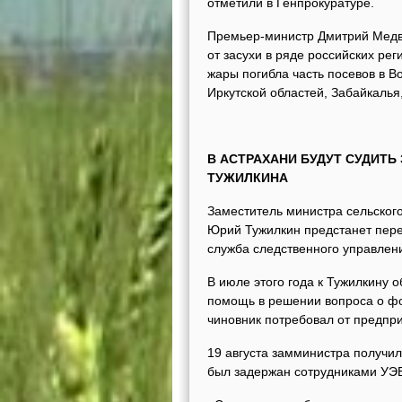
отметили в Генпрокуратуре.
Премьер-министр Дмитрий Медве
от засухи в ряде российских ре
жары погибла часть посевов в В
Иркутской областей, Забайкалья
В АСТРАХАНИ БУДУТ СУДИТЬ
ТУЖИЛКИНА
Заместитель министра сельског
Юрий Тужилкин предстанет пере
служба следственного управле
В июле этого года к Тужилкину 
помощь в решении вопроса о фо
чиновник потребовал от предпр
19 августа замминистра получил
был задержан сотрудниками УЭБ