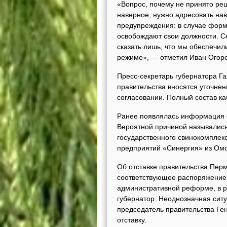
«Вопрос, почему не принято реш
наверное, нужно адресовать на
предупреждения: в случае форм
освобождают свои должности. С
сказать лишь, что мы обеспечи
режиме», — отметил Иван Огор
Пресс-секретарь губернатора Га
правительства вносятся уточнен
согласовании. Полный состав к
Ранее появлялась информация о
Вероятной причиной назывались
государственного свинокомплекс
предприятий «Синергия» из Омс
Об отставке правительства Перм
соответствующее распоряжение 
административной реформе, в р
губернатор. Неоднозначная сит
председатель правительства Ге
отставку.