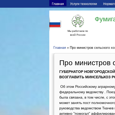
Главная
Услуги технологии
Нормат
Фумига
Мы работаем по
всей России
Главная
» Про министров сельского хо
Про министров с
ГУБЕРНАТОР НОВГОРОДСКОЙ 
ВОЗГЛАВИТЬ МИНСЕЛЬХОЗ Р
Об этом Российскому аграрному
федеральному ведомству . Поез
была связана, в том числе, с эт
может занять пост полномочног
руководства ведомством Ткачев 
активно "помогал" аффилирован