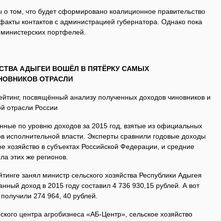
ы о том, что будет сформировано коалиционное правительство
акты контактов с администрацией губернатора. Однако пока
 министерских портфелей.
СТВА АДЫГЕИ ВОШЁЛ В ПЯТЁРКУ САМЫХ
НОВНИКОВ ОТРАСЛИ
рейтинг, посвящённый анализу полученных доходов чиновников и
ой отрасли России
нные по уровню доходов за 2015 год, взятые из официальных
ов исполнительной власти. Эксперты сравнили годовые доходы
е хозяйство в субъектах Российской Федерации, и средние
ла этих же регионов.
йтинге занял министр сельского хозяйства Республики Адыгея
нный доход в 2015 году составил 4 736 930,15 рублей. А вот
 получили 274 964, 40 рублей.
кого центра агробизнеса «АБ-Центр», сельское хозяйство