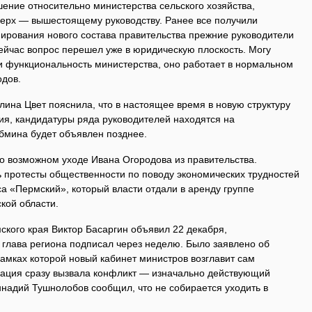
ение относительно министерства сельского хозяйства,
верх — вышестоящему руководству. Ранее все получили
ирования нового состава правительства прежние руководители
ейчас вопрос перешел уже в юридическую плоскость. Могу
ли функциональность министерства, оно работает в нормальном
одов.
лина Цвет пояснила, что в настоящее время в новую структуру
ия, кандидатуры ряда руководителей находятся на
абмина будет объявлен позднее.
 возможном уходе Ивана Огородова из правительства.
 протесты общественности по поводу экономических трудностей
а «Пермский», который власти отдали в аренду группе
кой области.
ского края Виктор Басаргин объявил 22 декабря,
глава региона подписал через неделю. Было заявлено об
амках которой новый кабинет министров возглавит сам
уация сразу вызвала конфликт — изначально действующий
ннадий Тушнолобов сообщил, что не собирается уходить в