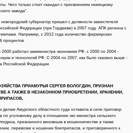
ы. Чего только стоит скандал с присвоением немецкому
ского завода".
ст новгородский губернатор пришел с должности заместителя
оссийской Федерации (при Гордееве) в 2007 году. АПК региона с
 темпами. Например, с 2012 года количество фермерских
66 процентов.
о 2000 работал замминистра экономики РФ, с 2000 по 2004 -
уки и технологий РФ. С 2004 по 2007, как было сказано выше -
ва Российской Федерации.
ОЗЯЙСТВА ПРИАМУРЬЯ СЕРГЕЯ ВОЛОГДИН, ПРИЗНАН
Е А ТАКЖЕ В НЕЗАКОННОМ ПРИОБРЕТЕНИИ, ХРАНЕНИИ,
ПРИПАСОВ,
 делам Амурского областного суда оставила в силе приговор
а по уголовному делу в отношении экс-министра сельского
логдина, признанного виновным в мошенничестве а также
нии, перевозке и ношении боеприпасов, и приговоренного к