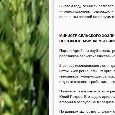
В новом году возникли разговор
— оппозиционеры подтвердили ф
оппоненты властей не получили
МИНИСТР СЕЛЬСКОГО ХОЗЯЙ
ВЫСОКООПЛАЧИВАЕМЫХ ЧИ
Портал Agro2b.ru опубликовал 
работников сельскохозяйственн
В основу исследования легли да
источников региональных орган
чиновников, курирующих сельско
годовые зарплаты работников се
Почётное пятое место в этом ре
Юрий Петров. Его задекларирова
аграрии в республике в среднем
По данным экспертно-аналитичес